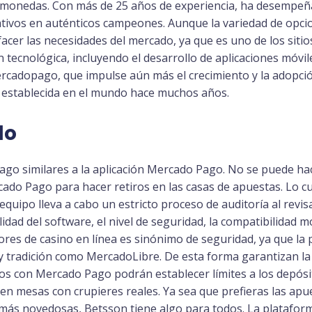
monedas. Con más de 25 años de experiencia, ha desempeñad
tivos en auténticos campeones. Aunque la variedad de opci
facer las necesidades del mercado, ya que es uno de los siti
tecnológica, incluyendo el desarrollo de aplicaciones móvile
cadopago, que impulse aún más el crecimiento y la adopción
a establecida en el mundo hace muchos años.
do
o similares a la aplicación Mercado Pago. No se puede hac
ado Pago para hacer retiros en las casas de apuestas. Lo cua
 equipo lleva a cabo un estricto proceso de auditoría al revisa
idad del software, el nivel de seguridad, la compatibilidad móvil
res de casino en línea es sinónimo de seguridad, ya que la
 tradición como MercadoLibre. De esta forma garantizan la
os con Mercado Pago podrán establecer límites a los depósit
 en mesas con crupieres reales. Ya sea que prefieras las apu
 más novedosas, Betsson tiene algo para todos. La platafor