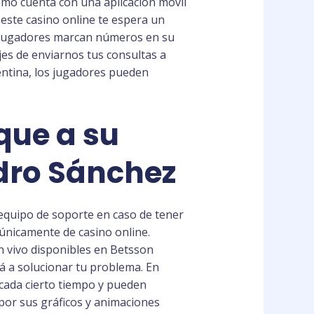
amo cuenta con una aplicación móvil
este casino online te espera un
s jugadores marcan números en su
jes de enviarnos tus consultas a
gentina, los jugadores pueden
aque a su
edro Sánchez
equipo de soporte en caso de tener
 únicamente de casino online.
n vivo disponibles en Betsson
á a solucionar tu problema. En
cada cierto tiempo y pueden
 por sus gráficos y animaciones