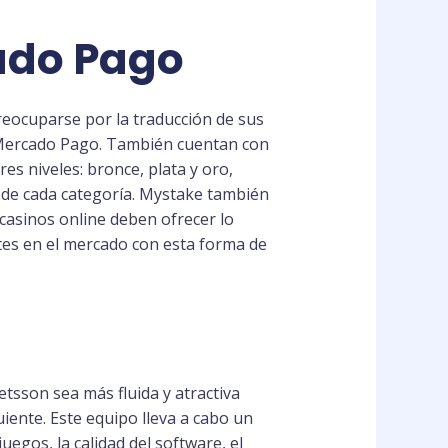
ado Pago
reocuparse por la traducción de sus
n Mercado Pago. También cuentan con
s niveles: bronce, plata y oro,
 de cada categoría. Mystake también
casinos online deben ofrecer lo
ntes en el mercado con esta forma de
tsson sea más fluida y atractiva
iente. Este equipo lleva a cabo un
juegos, la calidad del software, el