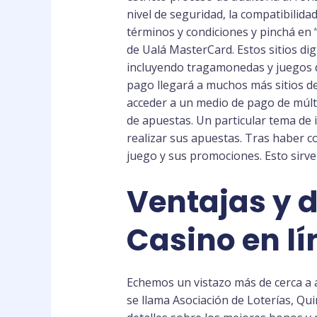
nivel de seguridad, la compatibilidad 
términos y condiciones y pinchá en 
de Ualá MasterCard. Estos sitios d
incluyendo tragamonedas y juegos d
pago llegará a muchos más sitios de
acceder a un medio de pago de múlti
de apuestas. Un particular tema de 
realizar sus apuestas. Tras haber 
juego y sus promociones. Esto sirve 
Ventajas y 
Casino en lí
Echemos un vistazo más de cerca a 
se llama Asociación de Loterías, Qu