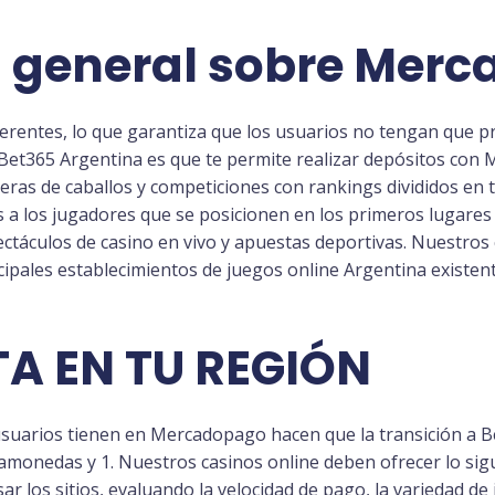
 general sobre Merc
erentes, lo que garantiza que los usuarios no tengan que p
e Bet365 Argentina es que te permite realizar depósitos co
as de caballos y competiciones con rankings divididos en tre
 a los jugadores que se posicionen en los primeros lugares
ctáculos de casino en vivo y apuestas deportivas. Nuestros 
ncipales establecimientos de juegos online Argentina existe
A EN TU REGIÓN
 usuarios tienen en Mercadopago hacen que la transición a Be
gamonedas y 1. Nuestros casinos online deben ofrecer lo sigu
sar los sitios, evaluando la velocidad de pago, la variedad de 