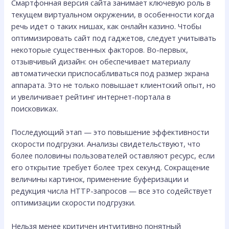
Смартфонная версия сайта занимает ключевую роль в
текущем виртуальном окружении, в особенности когда
речь идет о таких нишах, как онлайн казино. Чтобы
оптимизировать сайт под гаджетов, следует учитывать
некоторые существенных факторов. Во-первых,
отзывчивый дизайн: он обеспечивает материалу
автоматически приспосабливаться под размер экрана
аппарата. Это не только повышает клиентский опыт, но
и увеличивает рейтинг интернет-портала в
поисковиках.
Последующий этап — это повышение эффективности
скорости подгрузки. Анализы свидетельствуют, что
более половины пользователей оставляют ресурс, если
его открытие требует более трех секунд. Сокращение
величины картинок, применение буферизации и
редукция числа HTTP-запросов — все это содействует
оптимизации скорости подгрузки.
Нельзя менее критичен интуитивно понятный