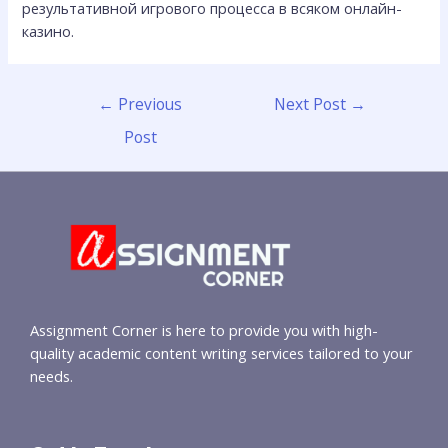
результативной игрового процесса в всяком онлайн-
казино.
←
Previous
Next Post
→
Post
Assignment Corner is here to provide you with high-
quality academic content writing services tailored to your
needs.