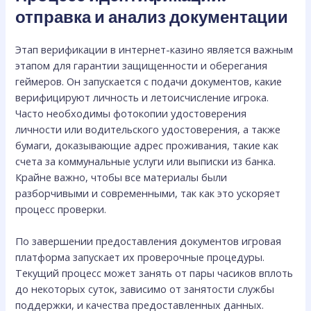
отправка и анализ документации
Этап верификации в интернет-казино является важным
этапом для гарантии защищенности и оберегания
геймеров. Он запускается с подачи документов, какие
верифицируют личность и летоисчисление игрока.
Часто необходимы фотокопии удостоверения
личности или водительского удостоверения, а также
бумаги, доказывающие адрес проживания, такие как
счета за коммунальные услуги или выписки из банка.
Крайне важно, чтобы все материалы были
разборчивыми и современными, так как это ускоряет
процесс проверки.
По завершении предоставления документов игровая
платформа запускает их проверочные процедуры.
Текущий процесс может занять от пары часиков вплоть
до некоторых суток, зависимо от занятости службы
поддержки, и качества предоставленных данных.