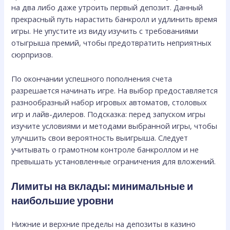
на два либо даже утроить первый депозит. Данный
прекрасный путь нарастить банкролл и удлинить время
игры. Не упустите из виду изучить с требованиями
отыгрыша премий, чтобы предотвратить неприятных
сюрпризов.
По окончании успешного пополнения счета
разрешается начинать игре. На выбор предоставляется
разнообразный набор игровых автоматов, столовых
игр и лайв-дилеров. Подсказка: перед запуском игры
изучите условиями и методами выбранной игры, чтобы
улучшить свои вероятность выигрыша. Следует
учитывать о грамотном контроле банкроллом и не
превышать установленные ограничения для вложений.
Лимиты на вклады: минимальные и
наибольшие уровни
Нижние и верхние пределы на депозиты в казино