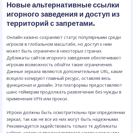
Новые альтернативные ссылки
игорного заведения и доступ из
территорий с запретами.
Онлайн казино сохраняют статус популярными среди
игроков в глобальном масштабе, но доступ к ним
может быть ограничен в некоторых странах.
Дубликаты сайтов игорного заведения обеспечивают
игрокам возможность обойти такие ограничения.
Данные зеркала являются дополнительные URL, какие
всецело копируют главный ресурс, оставляя весь
функционал и дизайн. Эти платформы предоставляют
шанс геймерам продолжать развлечение без нужды в
применения VPN или прокси.
Игроки должны быть осмотрительны при определении
зеркал, так как не все из них могут быть надежными.
Рекомендуется задействовать только те дубликаты
сайтов, которые предоставляются самим казино или