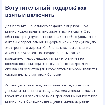
Вступительный подарок: как
взять и включить
Для получить начального подарка в виртуальном
казино нужно изначально зарегаться на сайте. Это
обычная процедура, что включает в себя оформление
анкеты с персональной информацией и верификацию
электронного адреса. Крайне важно: при создании
аккаунта обязательно предоставлять только
правдивую информацию, так как это влияет на
возможность вывода выигрышей. По завершении
окончания регистрации игрок автоматически является
частью плана стартовых бонусов.
Активация вознаграждения зачастую нуждается в
депозита начального вклада. Размер депозита может
изменяться в зависимости от требований конкретного
казино, но в большинстве случаев минимум равен