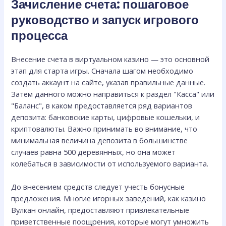
Зачисление счета: пошаговое
руководство и запуск игрового
процесса
Внесение счета в виртуальном казино — это основной
этап для старта игры. Сначала шагом необходимо
создать аккаунт на сайте, указав правильные данные.
Затем данного можно направиться к раздел "Касса" или
"Баланс", в каком предоставляется ряд вариантов
депозита: банковские карты, цифровые кошельки, и
криптовалюты. Важно принимать во внимание, что
минимальная величина депозита в большинстве
случаев равна 500 деревянных, но она может
колебаться в зависимости от используемого варианта.
До внесением средств следует учесть бонусные
предложения. Многие игорных заведений, как казино
Вулкан онлайн, предоставляют привлекательные
приветственные поощрения, которые могут умножить