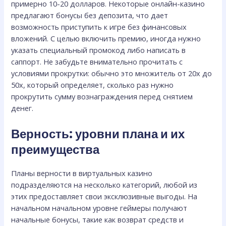
примерно 10-20 долларов. Некоторые онлайн-казино
предлагают бонусы без депозита, что дает
возможность приступить к игре без финансовых
вложений. С целью включить премию, иногда нужно
указать специальный промокод либо написать в
саппорт. Не забудьте внимательно прочитать с
условиями прокрутки: обычно это множитель от 20x до
50x, который определяет, сколько раз нужно
прокрутить сумму вознаграждения перед снятием
денег.
Верность: уровни плана и их
преимущества
Планы верности в виртуальных казино
подразделяются на несколько категорий, любой из
этих предоставляет свои эксклюзивные выгоды. На
начальном начальном уровне геймеры получают
начальные бонусы, такие как возврат средств и