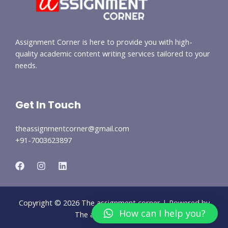
Assignment Corner is here to provide you with high-
quality academic content writing services tailored to your
needs.
Get In Touch
theassignmentcorner@gmail.com
+91-7003623897
Copyright © 2026 The assignment corner | Powered by
How can I help you?
The assignment corner