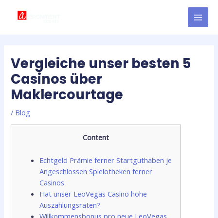
Skip
Post
MAI
to
navigation
MEN
content
Vergleiche unser besten 5
Casinos über
Maklercourtage
/
Blog
Content
Echtgeld Prämie ferner Startguthaben je
Angeschlossen Spielotheken ferner
Casinos
Hat unser LeoVegas Casino hohe
Auszahlungsraten?
Willkommensbonus pro neue LeoVegas