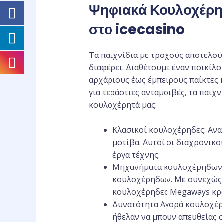
Ψηφιακά Κουλοχέρηδ
στο icecasino
Τα παιχνίδια με τροχούς αποτελού
διαφέρει. Διαθέτουμε έναν ποικίλ
αρχάριους έως έμπειρους παίκτες 
για τεράστιες ανταμοιβές, τα παιχ
κουλοχέρητά μας:
Κλασικοί κουλοχέρηδες: Ανακ
μοτίβα. Αυτοί οι διαχρονικο
έργα τέχνης.
Μηχανήματα κουλοχέρηδων Me
κουλοχέρηδων. Με συνεχώς ε
κουλοχέρηδες Megaways κρατ
Δυνατότητα Αγορά κουλοχέρη
ήθελαν να μπουν απευθείας 