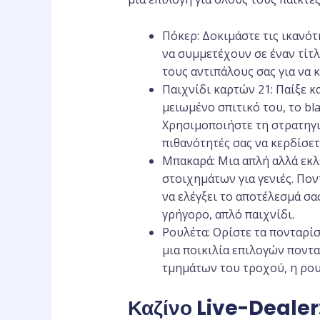
Πόκερ: Δοκιμάστε τις ικανό
να συμμετέχουν σε έναν τίτλ
τους αντιπάλους σας για να κ
Παιχνίδι καρτών 21: Παίξε κ
μειωμένο σπιτικό του, το bla
Χρησιμοποιήστε τη στρατηγικ
πιθανότητές σας να κερδίσετ
Μπακαρά: Μια απλή αλλά εκλ
στοιχημάτων για γενιές. Πον
να ελέγξει το αποτέλεσμά σα
γρήγορο, απλό παιχνίδι.
Ρουλέτα: Ορίστε τα πονταρί
μια ποικιλία επιλογών πον
τμημάτων του τροχού, η ρου
Καζίνο Live-Dealer