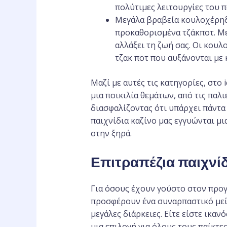
πολύτιμες λειτουργίες του π
Μεγάλα βραβεία κουλοχέρηδε
προκαθορισμένα τζάκποτ. Με
αλλάξει τη ζωή σας. Οι κου
τζακ ποτ που αυξάνονται με 
Μαζί με αυτές τις κατηγορίες, στ
μια ποικιλία θεμάτων, από τις παλι
διασφαλίζοντας ότι υπάρχει πάντα 
παιχνίδια καζίνο μας εγγυώνται μι
στην ξηρά.
Επιτραπέζια παιχνί
Για όσους έχουν γούστο στον προγρ
προσφέρουν ένα συναρπαστικό μείγ
μεγάλες διάρκειες. Είτε είστε ικα
μια επιλογή για όλους τους παίκτε