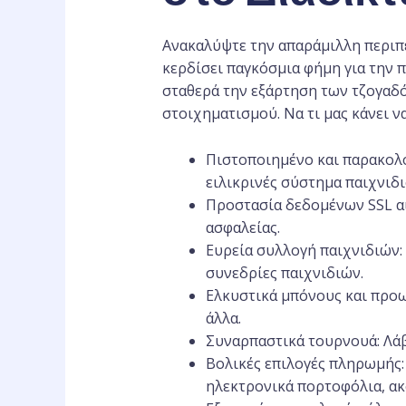
Ανακαλύψτε την απαράμιλλη περιπ
κερδίσει παγκόσμια φήμη για την π
σταθερά την εξάρτηση των τζογαδό
στοιχηματισμού. Να τι μας κάνει ν
Πιστοποιημένο και παρακολο
ειλικρινές σύστημα παιχνιδι
Προστασία δεδομένων SSL αι
ασφαλείας.
Ευρεία συλλογή παιχνιδιών:
συνεδρίες παιχνιδιών.
Ελκυστικά μπόνους και προω
άλλα.
Συναρπαστικά τουρνουά: Λάβ
Βολικές επιλογές πληρωμής:
ηλεκτρονικά πορτοφόλια, ακ