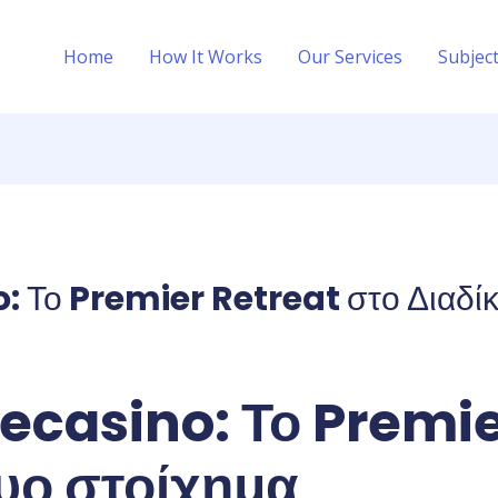
Home
How It Works
Our Services
Subjec
: Το Premier Retreat στο Διαδίκ
cecasino: Το Premie
υο στοίχημα