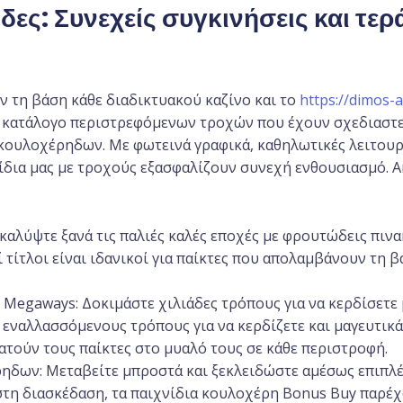
ες: Συνεχείς συγκινήσεις και τε
ν τη βάση κάθε διαδικτυακού καζίνο και το
https://dimos-
ο κατάλογο περιστρεφόμενων τροχών που έχουν σχεδιαστεί
κουλοχέρηδων. Με φωτεινά γραφικά, καθηλωτικές λειτουργ
νίδια μας με τροχούς εξασφαλίζουν συνεχή ενθουσιασμό. Α
αλύψτε ξανά τις παλιές καλές εποχές με φρουτώδεις πινακ
ί τίτλοι είναι ιδανικοί για παίκτες που απολαμβάνουν τη β
gaways: Δοκιμάστε χιλιάδες τρόπους για να κερδίσετε 
ναλλασσόμενους τρόπους για να κερδίζετε και μαγευτικά 
ούν τους παίκτες στο μυαλό τους σε κάθε περιστροφή.
δων: Μεταβείτε μπροστά και ξεκλειδώστε αμέσως επιπλέο
στη διασκέδαση, τα παιχνίδια κουλοχέρη Bonus Buy παρέχ