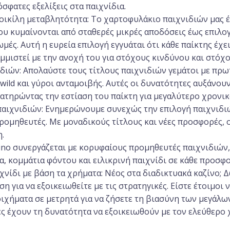
σφατες εξελίξεις στα παιχνίδια.
ικίλη μεταβλητότητα: Το χαρτοφυλάκιο παιχνιδιών μας έχ
υ κυμαίνονται από σταθερές μικρές αποδόσεις έως επιλο
ές. Αυτή η ευρεία επιλογή εγγυάται ότι κάθε παίκτης έχει
αμμιστεί με την ανοχή του για στόχους κινδύνου και στόχο
διών: Απολαύστε τους τίτλους παιχνιδιών γεμάτοι με πρ
ild και γύροι ανταμοιβής. Αυτές οι δυνατότητες αυξάνου
ιατηρώντας την εστίαση του παίκτη για μεγαλύτερο χρονικ
αιχνιδιών: Ενημερώνουμε συνεχώς την επιλογή παιχνιδι
ομηθευτές. Με μοναδικούς τίτλους και νέες προσφορές, 
.
sino συνεργάζεται με κορυφαίους προμηθευτές παιχνιδιών
, κομμάτια φόντου και ειλικρινή παιχνίδι σε κάθε προσφο
ιχνίδι με βάση τα χρήματα: Νέος στα διαδικτυακά καζίνο; Δ
 για να εξοικειωθείτε με τις στρατηγικές. Είστε έτοιμοι 
ιχήματα σε μετρητά για να ζήσετε τη βιασύνη των μεγάλων
ες έχουν τη δυνατότητα να εξοικειωθούν με τον ελεύθερο 