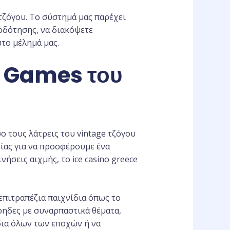
ζόγου. Το σύστημά μας παρέχει
οδότησης, να διακόψετε
ώτο μέλημά μας.
f Games του
ο τους λάτρεις του vintage τζόγου
ίας για να προσφέρουμε ένα
ήσεις αιχμής, το ice casino greece
επιτραπέζια παιχνίδια όπως το
ρηδες με συναρπαστικά θέματα,
δια όλων των εποχών ή να