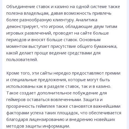
Объединение ставок и казино на одной системе также
полезна владельцам, давая возможность привлечь
более разнообразную клиентуру. Аналитика
демонстрирует, что игроки, обладающие двум типам
игровых развлечений, проводят на сайте больше
периодов и вносят больше ставок. Основным
моментом выступает присутствие общего бумажника,
какой делает проще ведение средствами для
пользователей.
Кроме того, эти сайты нередко предоставляют премии
и специальные предложения, которые могут быть
использованы как в разделе ставок, так и в казино.
Такое создает дополнительное побуждение для
геймеров оставаться вовлеченными. Защита и
прозрачность геймплея также становятся важнейшими
факторами успеха таких площадок, что обеспечивается
благодаря лицензированию и внедрению новейших
методов защиты информации.