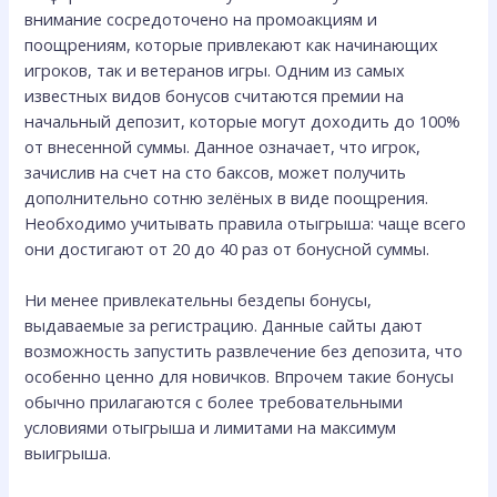
внимание сосредоточено на промоакциям и
поощрениям, которые привлекают как начинающих
игроков, так и ветеранов игры. Одним из самых
известных видов бонусов считаются премии на
начальный депозит, которые могут доходить до 100%
от внесенной суммы. Данное означает, что игрок,
зачислив на счет на сто баксов, может получить
дополнительно сотню зелёных в виде поощрения.
Необходимо учитывать правила отыгрыша: чаще всего
они достигают от 20 до 40 раз от бонусной суммы.
Ни менее привлекательны бездепы бонусы,
выдаваемые за регистрацию. Данные сайты дают
возможность запустить развлечение без депозита, что
особенно ценно для новичков. Впрочем такие бонусы
обычно прилагаются с более требовательными
условиями отыгрыша и лимитами на максимум
выигрыша.