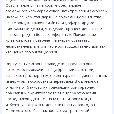
Обеспечение оплат в крипте обеспечивает
возможность геймерам совершать транзакции скорее и
надежнее, чем стандартные подходы. Большинство
платформ уже включили биткоин, эфир и другие
виртуальные деньги, что делает процесс депозита и
вывода средств более комфортным. Применение
криптовалюты позволяет геймерам оставаться
неопознанными, что в частности существенно для тех,
кто ценит свою личную жизнь.
Виртуальные игорные заведения, предлагающие
возможность оплачивать цифровыми валютами,
завлекают расширенную клиентуру из-за уменьшенным
издержкам и скоростным переводам. В отличие от
отличие от банковских транзакций или карточек,
транзакции с криптовалютой не требуют участия
посредников. Данное значит, что игроки могут
избежать задержек и дополнительных расходов.
Помимо этого, безопасность этих транзакций