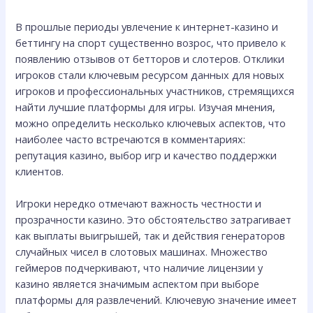
В прошлые периоды увлечение к интернет-казино и
беттингу на спорт существенно возрос, что привело к
появлению отзывов от бетторов и слотеров. Отклики
игроков стали ключевым ресурсом данных для новых
игроков и профессиональных участников, стремящихся
найти лучшие платформы для игры. Изучая мнения,
можно определить несколько ключевых аспектов, что
наиболее часто встречаются в комментариях:
репутация казино, выбор игр и качество поддержки
клиентов.
Игроки нередко отмечают важность честности и
прозрачности казино. Это обстоятельство затрагивает
как выплаты выигрышей, так и действия генераторов
случайных чисел в слотовых машинах. Множество
геймеров подчеркивают, что наличие лицензии у
казино является значимым аспектом при выборе
платформы для развлечений. Ключевую значение имеет