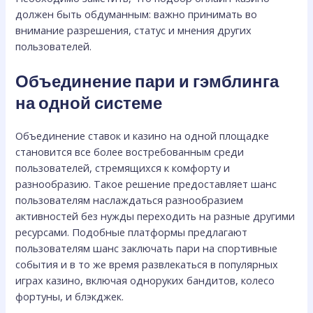
должен быть обдуманным: важно принимать во
внимание разрешения, статус и мнения других
пользователей.
Объединение пари и гэмблинга
на одной системе
Объединение ставок и казино на одной площадке
становится все более востребованным среди
пользователей, стремящихся к комфорту и
разнообразию. Такое решение предоставляет шанс
пользователям наслаждаться разнообразием
активностей без нужды переходить на разные другими
ресурсами. Подобные платформы предлагают
пользователям шанс заключать пари на спортивные
события и в то же время развлекаться в популярных
играх казино, включая одноруких бандитов, колесо
фортуны, и блэкджек.