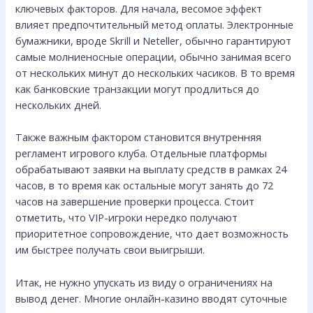
ключевых факторов. Для начала, весомое эффект
влияет предпочтительный метод оплаты. Электронные
бумажники, вроде Skrill и Neteller, обычно гарантируют
самые молниеносные операции, обычно занимая всего
от нескольких минут до нескольких часиков. В то время
как банковские транзакции могут продлиться до
нескольких дней.
Также важным фактором становится внутренняя
регламент игрового клуба. Отдельные платформы
обрабатывают заявки на выплату средств в рамках 24
часов, в то время как остальные могут занять до 72
часов на завершение проверки процесса. Стоит
отметить, что VIP-игроки нередко получают
приоритетное сопровождение, что дает возможность
им быстрее получать свои выигрыши.
Итак, не нужно упускать из виду о ограничениях на
вывод денег. Многие онлайн-казино вводят суточные