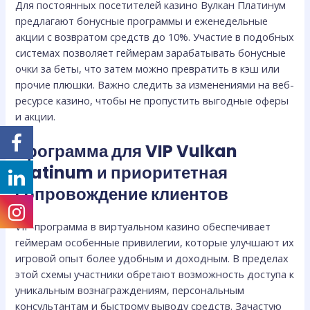
Для постоянных посетителей казино Вулкан Платинум
предлагают бонусные программы и еженедельные
акции с возвратом средств до 10%. Участие в подобных
системах позволяет геймерам зарабатывать бонусные
очки за беты, что затем можно превратить в кэш или
прочие плюшки. Важно следить за изменениями на веб-
ресурсе казино, чтобы не пропустить выгодные оферы
и акции.
Программа для VIP Vulkan
Platinum и приоритетная
сопровождение клиентов
VIP-программа в виртуальном казино обеспечивает
геймерам особенные привилегии, которые улучшают их
игровой опыт более удобным и доходным. В пределах
этой схемы участники обретают возможность доступа к
уникальным вознаграждениям, персональным
консультантам и быстрому выводу средств. Зачастую