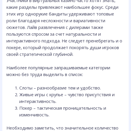
Участники в виртуальных казино часто хотят знать,
какие разделы привлекают наибольшее фокус. Среди
этих игр однорукие бандиты удерживают топовые
роли благодаря несложности и вариативности
сюжетов. Лайв развлечения с дилерами также
пользуются спросом за счет натуральности и
интерактивного подхода. Не следует пренебрегать и о
покере, который продолжает покорять души игроков
своей стратегической глубиной.
Наиболее популярные запрашиваемые категории
можно без труда выделить в список:
Слоты – разнообразие тем и удобство.
Живые игры с крупье – чувство присутствия и
интерактивность.
Покер – тактическая проницательность и
изменчивость.
Необходимо заметить, что значительное количество