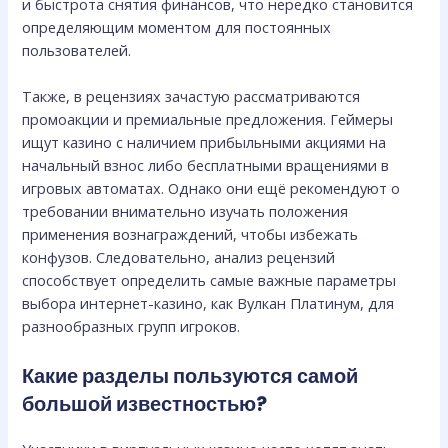
и быстрота снятия финансов, что нередко становится
определяющим моментом для постоянных
пользователей.
Также, в рецензиях зачастую рассматриваются
промоакции и премиальные предложения. Геймеры
ищут казино с наличием прибыльными акциями на
начальный взнос либо бесплатными вращениями в
игровых автоматах. Однако они ещё рекомендуют о
требовании внимательно изучать положения
применения вознаграждений, чтобы избежать
конфузов. Следовательно, анализ рецензий
способствует определить самые важные параметры
выбора интернет-казино, как Вулкан Платинум, для
разнообразных групп игроков.
Какие разделы пользуются самой
большой известностью?