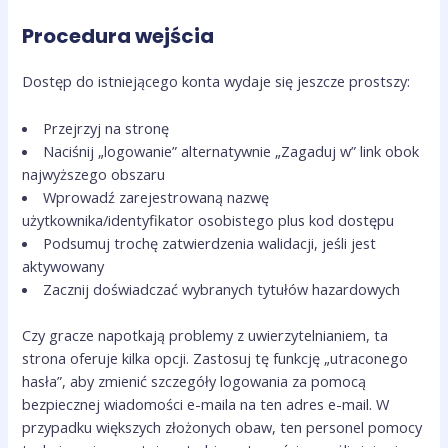
Procedura wejścia
Dostęp do istniejącego konta wydaje się jeszcze prostszy:
Przejrzyj na stronę
Naciśnij „logowanie” alternatywnie „Zagaduj w” link obok
najwyższego obszaru
Wprowadź zarejestrowaną nazwę
użytkownika/identyfikator osobistego plus kod dostępu
Podsumuj trochę zatwierdzenia walidacji, jeśli jest
aktywowany
Zacznij doświadczać wybranych tytułów hazardowych
Czy gracze napotkają problemy z uwierzytelnianiem, ta
strona oferuje kilka opcji. Zastosuj tę funkcję „utraconego
hasła”, aby zmienić szczegóły logowania za pomocą
bezpiecznej wiadomości e-maila na ten adres e-mail. W
przypadku większych złożonych obaw, ten personel pomocy