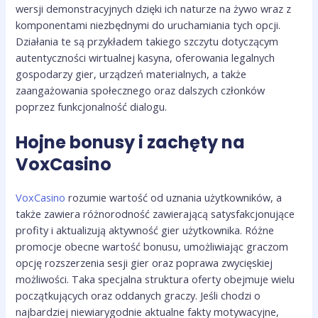
wersji demonstracyjnych dzięki ich naturze na żywo wraz z
komponentami niezbędnymi do uruchamiania tych opcji.
Działania te są przykładem takiego szczytu dotyczącym
autentyczności wirtualnej kasyna, oferowania legalnych
gospodarzy gier, urządzeń materialnych, a także
zaangażowania społecznego oraz dalszych członków
poprzez funkcjonalność dialogu.
Hojne bonusy i zachęty na
VoxCasino
VoxCasino
rozumie wartość od uznania użytkowników, a
także zawiera różnorodność zawierającą satysfakcjonujące
profity i aktualizują aktywność gier użytkownika. Różne
promocje obecne wartość bonusu, umożliwiając graczom
opcję rozszerzenia sesji gier oraz poprawa zwycięskiej
możliwości. Taka specjalna struktura oferty obejmuje wielu
początkujących oraz oddanych graczy. Jeśli chodzi o
najbardziej niewiarygodnie aktualne fakty motywacyjne,