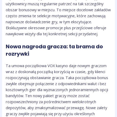
użytkownicy muszą regularnie patrzeć na tak szczególny
obszar bonusowy w miejscu. To miejsce docelowe zakładów
często zmienia te selekcje motywacyjne, które zachowują
najnowsze doświadczenie gry, w tym ekscytujące.
Ekskluzywne okresowe promocje plus przejściowe oferuje
nawykowe wizyty dla tej konkretnej sekcji przydatnej.
Nowa nagroda gracza: ta brama do
rozrywki
Ta umowa początkowa VOX kasyno daje nowym graczom
wraz z doskonałą początką korzyścią w czasie, gdy klienci
rozpoczynają obstawianie gracza. Taka początkowa bonus
zwykle obejmuje połączenie z odpowiednikami walut i bez
kosztownych gier dla wyznaczonych jednoramiennych opcji
bandytów. Ten nowy pakiet graczy może zostać
rozpowszechniony za pośrednictwem wielokrotnych
depozytów, aby zmaksymalizować przewagę. Nowe zalety
graczy zwykle pojawiają się przy użyciu określonych