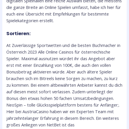
digitalen Spielhallen eine reiche Auswahl bieten, die meistens
die ganze Breite an Online Spielen umfasst, habe ich hier für
euch eine Übersicht mit Empfehlungen für bestimmte
Spielekategorien erstellt.
Sortieren:
At Zuverlässige Sportwetten und die besten Buchmacher in
Österreich 2023 Alle Online Casinos für österreichische
Spieler. Maximal ausnutzen würdet ihr das Angebot aber
erst mit einer Einzahlung von 100€, die auch den vollen
Bonusbetrag aktivieren würde. Aber auch ältere Spieler
brauchen sich im Bitreels keine Sorgen zu machen, zu kurz
zu kommen. Bei einem altbewährten Anbieter kannst du dich
auf diesen meist sofort verlassen. Zudem unterliegt der
Bonus den etwas hohen 50 fachen Umsatzbedingungen.
NeoSpin – tolle Glücksspielplattform bestens für Anfänger;.
Hier bei AustriaCasino haben wir ein Experten Team mit
jahrzehntelanger Erfahrung in diesem Bereich. Ein weiteres
großes Anliegen von NetBet ist das