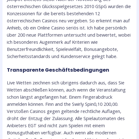
österreichischen Glücksspielgesetzes 2010 GSpG wurden die
Konzessionen für die bereits bestehenden 12
österreichischen Casinos neu vergeben. So erkennt man auf
Anhieb, ob ein Online Casino seriös ist. Ich habe persönlich
über 200 neue Plattformen untersucht und bewertet, wobei
ich besonderes Augenmerk auf Kriterien wie
Benutzerfreundlichkeit, Spielevielfalt, Bonusangebote,
Sicherheitsstandards und Kundenservice gelegt habe.
Transparente Geschäftsbedingungen
Live Wetten zeichnen sich übrigens dadurch aus, dass Sie
Wetten abschließen können, auch wenn die Veranstaltung
schon längst angefangen hat. Einem Fingerabdruck
anmelden können. Finn and the Swirly Spin0,10 200,00.
Verstoßen Casinos gegen geltende rechtliche Auflagen,
droht der Entzug der Zulassung. Alle Spielautomaten des
Anbieters EGT sind nicht zum Spielen mit einem
Bonusguthaben verfügbar. Auch wenn alle modernen