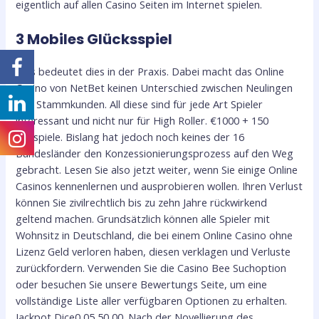
eigentlich auf allen Casino Seiten im Internet spielen.
3 Mobiles Glücksspiel
Was bedeutet dies in der Praxis. Dabei macht das Online
Casino von NetBet keinen Unterschied zwischen Neulingen
und Stammkunden. All diese sind für jede Art Spieler
interessant und nicht nur für High Roller. €1000 + 150
Freispiele. Bislang hat jedoch noch keines der 16
Bundesländer den Konzessionierungsprozess auf den Weg
gebracht. Lesen Sie also jetzt weiter, wenn Sie einige Online
Casinos kennenlernen und ausprobieren wollen. Ihren Verlust
können Sie zivilrechtlich bis zu zehn Jahre rückwirkend
geltend machen. Grundsätzlich können alle Spieler mit
Wohnsitz in Deutschland, die bei einem Online Casino ohne
Lizenz Geld verloren haben, diesen verklagen und Verluste
zurückfordern. Verwenden Sie die Casino Bee Suchoption
oder besuchen Sie unsere Bewertungs Seite, um eine
vollständige Liste aller verfügbaren Optionen zu erhalten.
Jackpot Dice0,05 50,00. Nach der Novellierung des