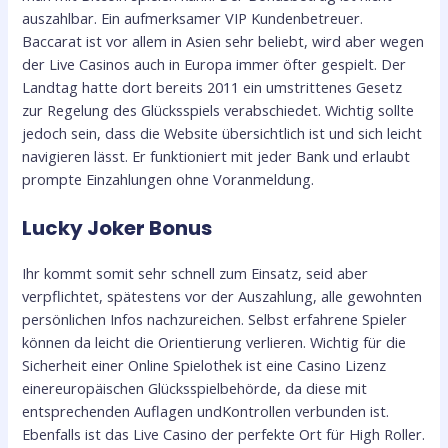
auszahlbar. Ein aufmerksamer VIP Kundenbetreuer.
Baccarat ist vor allem in Asien sehr beliebt, wird aber wegen
der Live Casinos auch in Europa immer öfter gespielt. Der
Landtag hatte dort bereits 2011 ein umstrittenes Gesetz
zur Regelung des Glücksspiels verabschiedet. Wichtig sollte
jedoch sein, dass die Website übersichtlich ist und sich leicht
navigieren lässt. Er funktioniert mit jeder Bank und erlaubt
prompte Einzahlungen ohne Voranmeldung.
Lucky Joker Bonus
Ihr kommt somit sehr schnell zum Einsatz, seid aber
verpflichtet, spätestens vor der Auszahlung, alle gewohnten
persönlichen Infos nachzureichen. Selbst erfahrene Spieler
können da leicht die Orientierung verlieren. Wichtig für die
Sicherheit einer Online Spielothek ist eine Casino Lizenz
einereuropäischen Glücksspielbehörde, da diese mit
entsprechenden Auflagen undKontrollen verbunden ist.
Ebenfalls ist das Live Casino der perfekte Ort für High Roller.