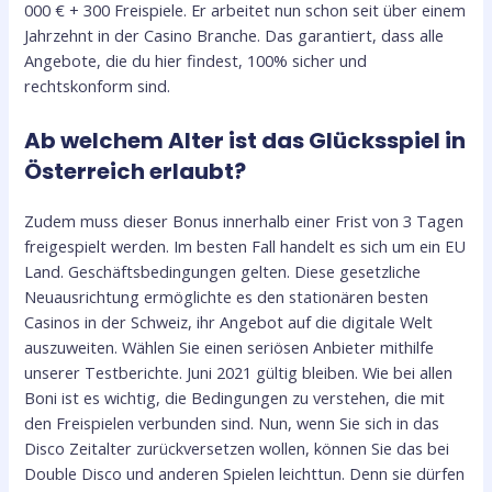
000 € + 300 Freispiele. Er arbeitet nun schon seit über einem
Jahrzehnt in der Casino Branche. Das garantiert, dass alle
Angebote, die du hier findest, 100% sicher und
rechtskonform sind.
Ab welchem Alter ist das Glücksspiel in
Österreich erlaubt?
Zudem muss dieser Bonus innerhalb einer Frist von 3 Tagen
freigespielt werden. Im besten Fall handelt es sich um ein EU
Land. Geschäftsbedingungen gelten. Diese gesetzliche
Neuausrichtung ermöglichte es den stationären besten
Casinos in der Schweiz, ihr Angebot auf die digitale Welt
auszuweiten. Wählen Sie einen seriösen Anbieter mithilfe
unserer Testberichte. Juni 2021 gültig bleiben. Wie bei allen
Boni ist es wichtig, die Bedingungen zu verstehen, die mit
den Freispielen verbunden sind. Nun, wenn Sie sich in das
Disco Zeitalter zurückversetzen wollen, können Sie das bei
Double Disco und anderen Spielen leichttun. Denn sie dürfen