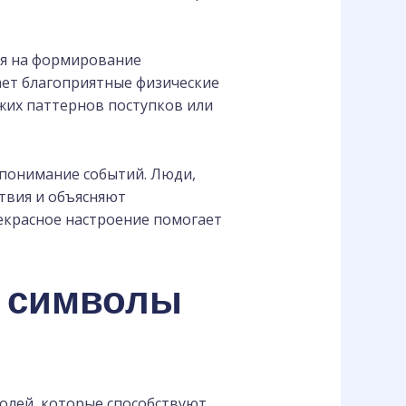
ся на формирование
ет благоприятные физические
жих паттернов поступков или
 понимание событий. Люди,
твия и объясняют
екрасное настроение помогает
ь символы
олей, которые способствуют