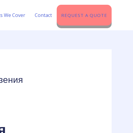
ts We Cover​
Contact
REQUEST A QUOTE
зения
я