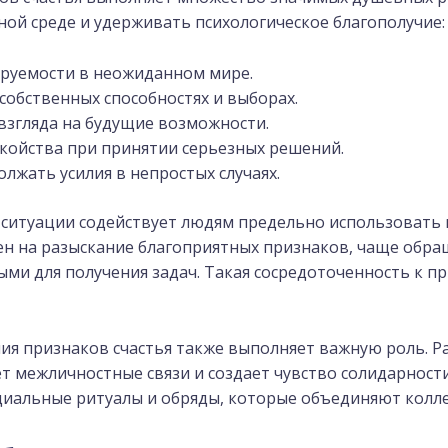
ной среде и удерживать психологическое благополучие:
ируемости в неожиданном мире.
обственных способностях и выборах.
взгляда на будущие возможности.
койства при принятии серьезных решений.
лжать усилия в непростых случаях.
 ситуации содействует людям предельно использоват
оен на разыскание благоприятных признаков, чаще обр
ыми для получения задач. Такая сосредоточенность к 
я признаков счастья также выполняет важную роль. Р
ет межличностные связи и создает чувство солидарност
циальные ритуалы и обряды, которые объединяют колл