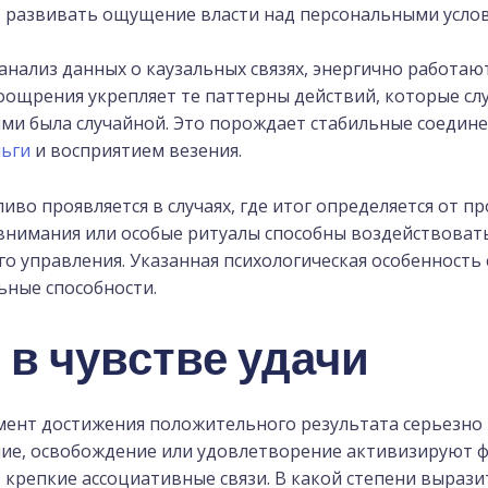
т развивать ощущение власти над персональными усло
анализ данных о каузальных связях, энергично работаю
оощрения укрепляет те паттерны действий, которые сл
ними была случайной. Это порождает стабильные соеди
ньги
и восприятием везения.
во проявляется в случаях, где итог определяется от п
 внимания или особые ритуалы способны воздействовать
о управления. Указанная психологическая особенность 
ьные способности.
 в чувстве удачи
нт достижения положительного результата серьезно в
ие, освобождение или удовлетворение активизируют 
 крепкие ассоциативные связи. В какой степени выраз