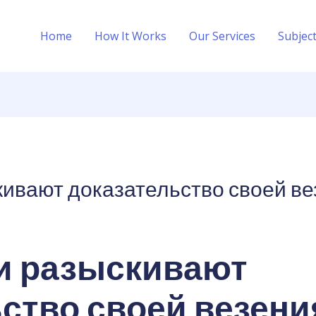
Home
How It Works
Our Services
Subjec
ивают доказательство своей ве
и разыскивают
ство своей везени