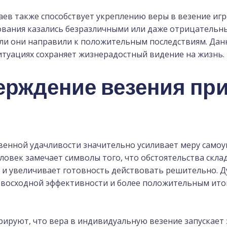
аев также способствует укреплению веры в везение игр
ования казались безразличными или даже отрицательн
сли они направили к положительным последствиям. Дан
итуациях сохраняет жизнерадостный видение на жизнь.
ерждение везения пр
енной удачливости значительно усиливает меру самоу
ловек замечает символы того, что обстоятельства склад
и увеличивает готовность действовать решительно. Д
евосходной эффективности и более положительным ито
ируют, что вера в индивидуальную везение запускает з