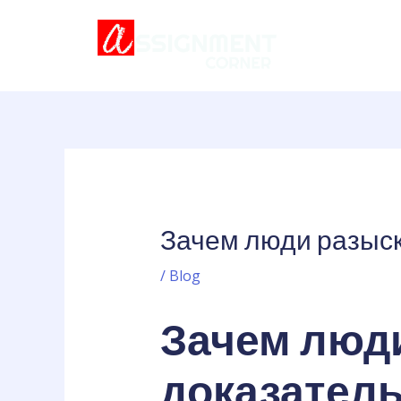
Skip
Post
to
navigation
content
Зачем люди разыск
/
Blog
Зачем люд
доказатель