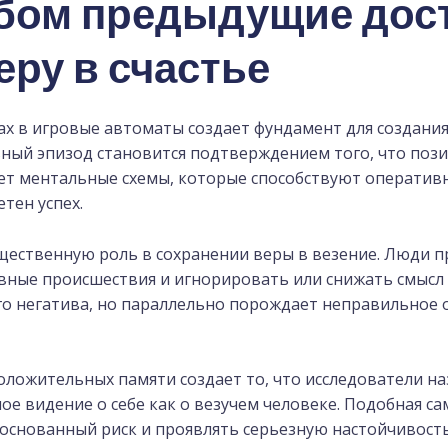
бом предыдущие дос
еру в счастье
ах в игровые автоматы создает фундамент для создани
ьный эпизод становится подтверждением того, что поз
ет ментальные схемы, которые способствуют оперативн
етен успех.
щественную роль в сохранении веры в везение. Люди 
ные происшествия и игнорировать или снижать смысл 
го негатива, но параллельно порождает неправильное
ложительных памяти создает то, что исследователи на
е видение о себе как о везучем человеке. Подобная са
боснованный риск и проявлять серьезную настойчивость