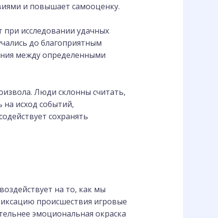
виями и повышает самооценку.
т при исследовании удачных
учались до благоприятным
нения между определенными
роизвола. Люди склонны считать,
 на исход событий,
содействует сохранять
оздействует на то, как мы
фиксацию происшествия игровые
ительнее эмоциональная окраска