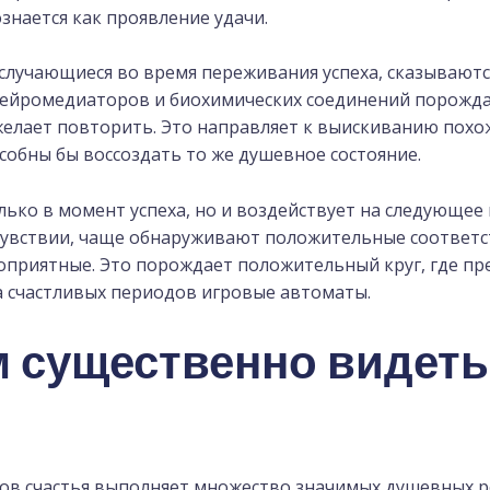
знается как проявление удачи.
случающиеся во время переживания успеха, сказывают
ейромедиаторов и биохимических соединений порожда
желает повторить. Это направляет к выискиванию похо
собны бы воссоздать то же душевное состояние.
лько в момент успеха, но и воздействует на следующее
чувствии, чаще обнаруживают положительные соответс
оприятные. Это порождает положительный круг, где пр
 счастливых периодов игровые автоматы.
 существенно видет
ов счастья выполняет множество значимых душевных р