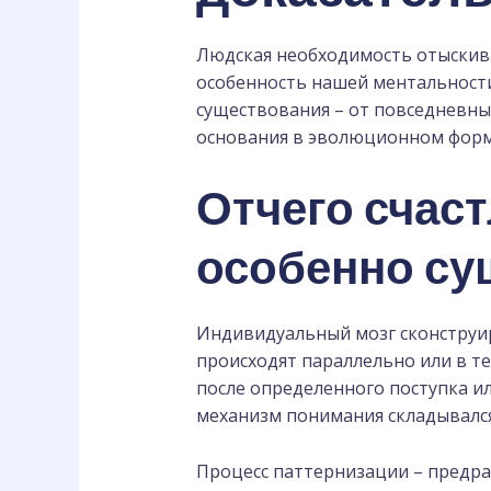
Людская необходимость отыскива
особенность нашей ментальности
существования – от повседневн
основания в эволюционном форм
Отчего счас
особенно с
Индивидуальный мозг сконструир
происходят параллельно или в те
после определенного поступка и
механизм понимания складывался
Процесс паттернизации – предра