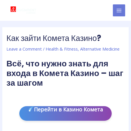
Skip
Post
MAI
to
navigation
MEN
content
Как зайти Комета Казино?
Leave a Comment
/
Health & Fitness, Alternative Medicine
Всё, что нужно знать для
входа в Комета Казино – шаг
за шагом
Перейти в Казино Комета