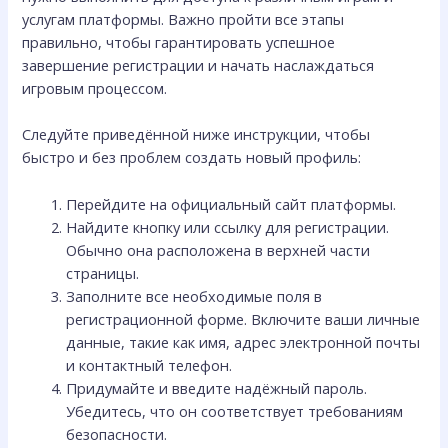
услугам платформы. Важно пройти все этапы
правильно, чтобы гарантировать успешное
завершение регистрации и начать наслаждаться
игровым процессом.
Следуйте приведённой ниже инструкции, чтобы
быстро и без проблем создать новый профиль:
Перейдите на официальный сайт платформы.
Найдите кнопку или ссылку для регистрации.
Обычно она расположена в верхней части
страницы.
Заполните все необходимые поля в
регистрационной форме. Включите ваши личные
данные, такие как имя, адрес электронной почты
и контактный телефон.
Придумайте и введите надёжный пароль.
Убедитесь, что он соответствует требованиям
безопасности.