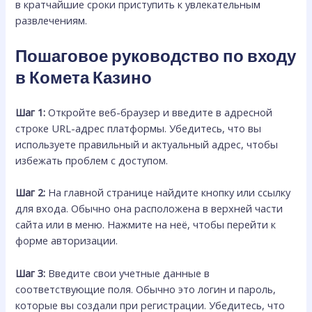
в кратчайшие сроки приступить к увлекательным
развлечениям.
Пошаговое руководство по входу
в Комета Казино
Шаг 1:
Откройте веб-браузер и введите в адресной
строке URL-адрес платформы. Убедитесь, что вы
используете правильный и актуальный адрес, чтобы
избежать проблем с доступом.
Шаг 2:
На главной странице найдите кнопку или ссылку
для входа. Обычно она расположена в верхней части
сайта или в меню. Нажмите на неё, чтобы перейти к
форме авторизации.
Шаг 3:
Введите свои учетные данные в
соответствующие поля. Обычно это логин и пароль,
которые вы создали при регистрации. Убедитесь, что