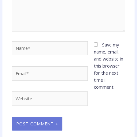
Name*
Save my
name, email,
and website in
this browser
Email*
for the next
time I
comment.
Website