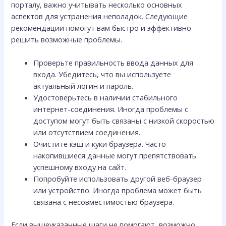
порталу, важно учитывать несколько основных
аспектов для устранения неполадок. Следующие
рекомендации помогут вам быстро и эффективно
решить возможные проблемы.
Проверьте правильность ввода данных для
входа. Убедитесь, что вы используете
актуальный логин и пароль.
Удостоверьтесь в наличии стабильного
интернет-соединения. Иногда проблемы с
доступом могут быть связаны с низкой скоростью
или отсутствием соединения.
Очистите кэш и куки браузера. Часто
накопившиеся данные могут препятствовать
успешному входу на сайт.
Попробуйте использовать другой веб-браузер
или устройство. Иногда проблема может быть
связана с несовместимостью браузера.
Если вышеуказанные шаги не помогают, возможно,