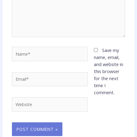
Name*
Save my
name, email,
and website in
this browser
Email*
for the next
time I
comment.
Website