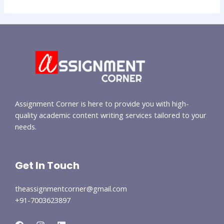
Assignment Corner is here to provide you with high-
quality academic content writing services tailored to your
needs.
Get In Touch
theassignmentcorner@gmail.com
+91-7003623897