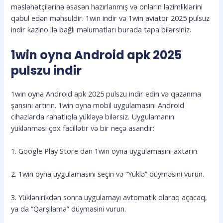
məsləhətçilərinə əsasən hazırlanmış və onların lazimliklərini
qəbul edən məhsuldir. 1win indir və 1win aviator 2025 pulsuz
indir kazino ilə bağlı məlumatları burada tapa bilərsiniz.
1win oyna Android apk 2025
pulszu indir
1win oyna Android apk 2025 pulszu indir edin və qazanma
şansını artırın. 1win oyna mobil uygulamasını Android
cihazlarda rahatlıqla yükləyə bilərsiz. Uygulamanın
yüklənməsi çox facillətir və bir neçə asandır:
1. Google Play Store dan 1win oyna uygulamasını axtarın.
2. 1win oyna uygulamasını seçin və “Yüklə” düyməsini vurun.
3. Yüklənirikdən sonra uygulamayı avtomatik olaraq açacaq,
ya da “Qarşılama” düyməsini vurun.