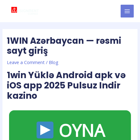
Skip
Post
MAI
to
navigation
MEN
content
1WIN Azərbaycan — rəsmi
sayt giriş
Leave a Comment
/
Blog
1win Yüklə Android apk və
iOS app 2025 Pulsuz Indir
kazino
OYNA