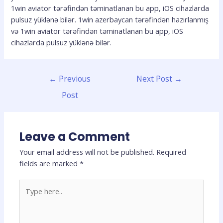
1win aviator tərəfindən təminatlanan bu app, iOS cihazlarda
pulsuz yüklənə bilər. 1win azerbaycan tərəfindən hazırlanmış
və 1win aviator tərəfindən təminatlanan bu app, iOS
cihazlarda pulsuz yüklənə bilər.
←
Previous
Next Post
→
Post
Leave a Comment
Your email address will not be published.
Required
fields are marked
*
Type
here..