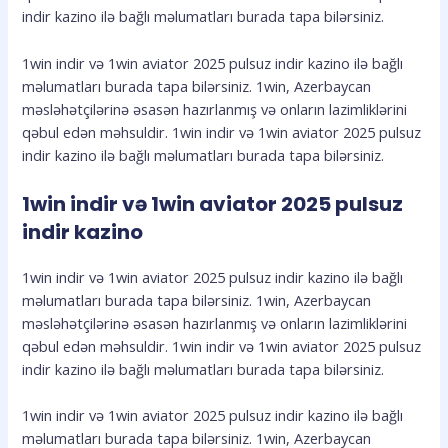
indir kazino ilə bağlı məlumatları burada tapa bilərsiniz.
1win indir və 1win aviator 2025 pulsuz indir kazino ilə bağlı
məlumatları burada tapa bilərsiniz. 1win, Azerbaycan
məsləhətçilərinə əsasən hazırlanmış və onların lazimliklərini
qəbul edən məhsuldir. 1win indir və 1win aviator 2025 pulsuz
indir kazino ilə bağlı məlumatları burada tapa bilərsiniz.
1win indir və 1win aviator 2025 pulsuz
indir kazino
1win indir və 1win aviator 2025 pulsuz indir kazino ilə bağlı
məlumatları burada tapa bilərsiniz. 1win, Azerbaycan
məsləhətçilərinə əsasən hazırlanmış və onların lazimliklərini
qəbul edən məhsuldir. 1win indir və 1win aviator 2025 pulsuz
indir kazino ilə bağlı məlumatları burada tapa bilərsiniz.
1win indir və 1win aviator 2025 pulsuz indir kazino ilə bağlı
məlumatları burada tapa bilərsiniz. 1win, Azerbaycan