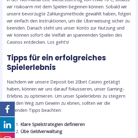
wir risikoarm mit dem Spielen beginnen können. Sobald wir
unsere bevorzugte Zahlungsmethode gewählt haben, folgen
wir einfach den Instruktionen, um die Überweisung sicher zu
beenden. Danach steht uns unser Konto zur Nutzung und
wir können sofort die Vielfalt an spannenden Spielen des
Casinos entdecken. Los geht’s!
Tipps für ein erfolgreiches
Spielerlebnis
Nachdem wir unsere Deposit bei 20bet Casino getätigt
haben, können wir uns darauf fokussieren, unser Gaming-
Erlebnis zu optimieren. Um unser Spielerlebnis zu steigern
und den Weg zum Gewinn zu ebnen, sollten wir die
folgenden Tipps beachten:
Klare Spielstrategien definieren
Übe Geldverwaltung