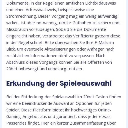
Dokumente, in der Regel einen amtlichen Lichtbildausweis
und einen Adressnachweis, beispielsweise eine
Stromrechnung. Dieser Vorgang mag ein wenig aufwendig
wirken, ist aber notwendig, um Ihr Guthaben zu sichern und
Missbrauch vorzubeugen. Sobald Sie die Dokumente
eingereicht haben, verarbeitet das Verifizierungsteam diese
in der Regel schnell. Bitte überwachen Sie Ihre E-Mails im
Blick, um eventuelle Aktualisierungen oder Anfragen nach
zusätzlichen Informationen nicht zu verpassen. Nach
Abschluss dieses Vorgangs können Sie alle Offerten von
20bet unbesorgt und unbesorgt nutzen.
Erkundung der Spieleauswahl
Bei der Entdeckung der Spielauswahl im 20bet Casino finden
wir eine beeindruckende Auswahl an Optionen für jeden
Spieler. Diese Plattform bietet ihr hochwertiges Online-
Gaming-Angebot aus und garantiert, dass jeder etwas
Passendes findet. Hier ein kurzer Zusammenfassung über