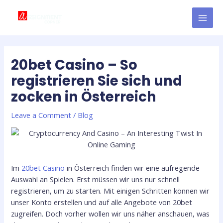
Skip
Post
MAI
to
navigation
MEN
content
20bet Casino – So
registrieren Sie sich und
zocken in Österreich
Leave a Comment
/
Blog
Im
20bet Casino
in Österreich finden wir eine aufregende
Auswahl an Spielen. Erst müssen wir uns nur schnell
registrieren, um zu starten. Mit einigen Schritten können wir
unser Konto erstellen und auf alle Angebote von 20bet
zugreifen. Doch vorher wollen wir uns näher anschauen, was