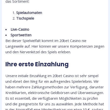
das Sortiment:
Spielautomaten
Tischspiele
Live-Casino
Sportwetten
Bei dieser Spielvielfalt kommt im 20bet Casino nie
Langeweile auf. Hier können wir unsere Kompetenzen zeigen
und den Nervenkitzel des Spiels erleben.
Ihre erste Einzahlung
Unsere initiale Einzahlung im 20bet Casino ist sehr simpel
und ebnet den Weg für ein aufregendes Spielerlebnis. Wir
haben mehrere Zahlungsmethoden zur Verfügung, darunter
Kreditkarten, elektronische Geldbörsen und Überweisungen.
Es ist essentiell, die verfügbaren Möglichkeiten zu prüfen
und die geeignetste für uns zu auswählen. Jede Methode hat
in der Normalfall eine Mindestbetrag von etwa 10 €, sodass