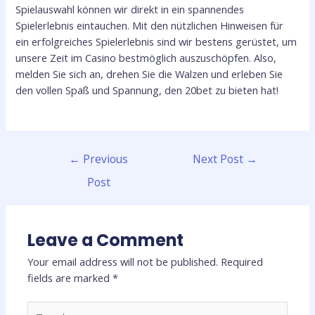
Spielauswahl können wir direkt in ein spannendes
Spielerlebnis eintauchen. Mit den nützlichen Hinweisen für
ein erfolgreiches Spielerlebnis sind wir bestens gerüstet, um
unsere Zeit im Casino bestmöglich auszuschöpfen. Also,
melden Sie sich an, drehen Sie die Walzen und erleben Sie
den vollen Spaß und Spannung, den 20bet zu bieten hat!
←
Previous
Next Post
→
Post
Leave a Comment
Your email address will not be published.
Required
fields are marked
*
Type