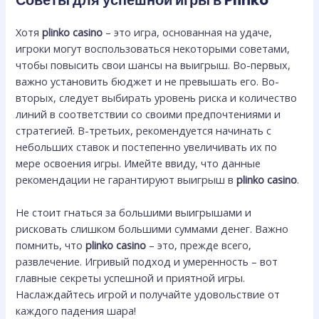
Советы для успешной игры в Plinko
Хотя
plinko casino
– это игра, основанная на удаче,
игроки могут воспользоваться некоторыми советами,
чтобы повысить свои шансы на выигрыш. Во-первых,
важно установить бюджет и не превышать его. Во-
вторых, следует выбирать уровень риска и количество
линий в соответствии со своими предпочтениями и
стратегией. В-третьих, рекомендуется начинать с
небольших ставок и постепенно увеличивать их по
мере освоения игры. Имейте ввиду, что данные
рекомендации не гарантируют выигрыш в
plinko casino
.
Не стоит гнаться за большими выигрышами и
рисковать слишком большими суммами денег. Важно
помнить, что
plinko casino
– это, прежде всего,
развлечение. Игривый подход и умеренность – вот
главные секреты успешной и приятной игры.
Наслаждайтесь игрой и получайте удовольствие от
каждого падения шара!