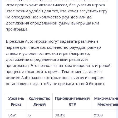
игра происходит автоматически, без участия игрока.
Этот режим удобен для тех, кто хочет запустить игру
на определенное количество раундов или до
достижения определенной суммы выигрыша или
проигрыша.
В режиме Auto игроки могут задавать различные
параметры, такие как количество раундов, размер
ставки и условия остановки игры (например,
достижение определенного выигрыша или
проигрыша). Это позволяет автоматизировать игровой
процесс и сэкономить время. Тем не менее, даже в
режиме Auto важно контролировать игру и вовремя
останавливаться, чтобы не превысить свой бюджет.
Уровень
Количество
Приблизительный
Максимальн
Риска
Линий
RTP
Множител
Low
8
98.8%
x500