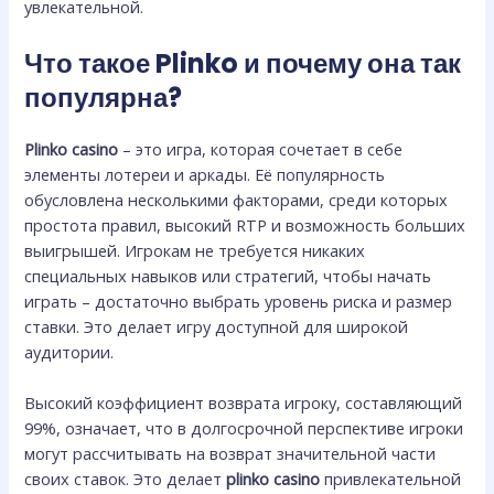
увлекательной.
Что такое Plinko и почему она так
популярна?
Plinko casino
– это игра, которая сочетает в себе
элементы лотереи и аркады. Её популярность
обусловлена несколькими факторами, среди которых
простота правил, высокий RTP и возможность больших
выигрышей. Игрокам не требуется никаких
специальных навыков или стратегий, чтобы начать
играть – достаточно выбрать уровень риска и размер
ставки. Это делает игру доступной для широкой
аудитории.
Высокий коэффициент возврата игроку, составляющий
99%, означает, что в долгосрочной перспективе игроки
могут рассчитывать на возврат значительной части
своих ставок. Это делает
plinko casino
привлекательной