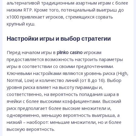
альтернативой традиционным азартным играм с более
низким RTP. Кроме того, потенциальный выигрыш до
x1000 привлекает игроков, стремящихся сорвать
крупный куш.
Настройки игры и выбор стратегии
Перед началом игры в
plinko casino
игрокам
предоставляется возможность настроить параметры
игры в соответствии со своими предпочтениями.
Ключевыми настройками являются уровень риска (High,
Normal, Low) и количество линий (от 8 до 16). Выбор
уровня риска влияет на высоту пирамиды и,
соответственно, на вероятность попадания шара в
ячейки с более высокими коэффициентами. Высокий
риск предполагает более высокие множители и,
одновременно, меньшую вероятность выигрыша, а
низкий – наоборот: меньшие множители, но и более
высокую вероятность.