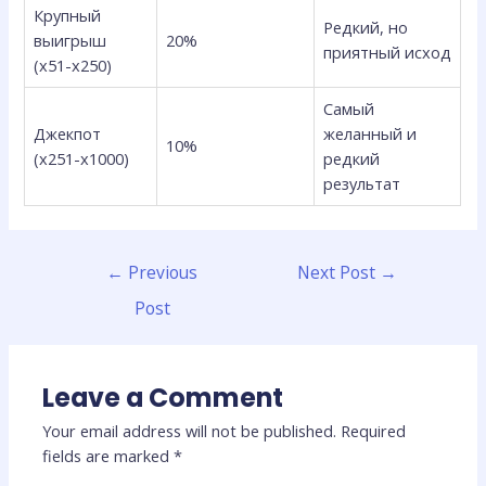
Крупный
Редкий, но
выигрыш
20%
приятный исход
(x51-x250)
Самый
Джекпот
желанный и
10%
(x251-x1000)
редкий
результат
←
Previous
Next Post
→
Post
Leave a Comment
Your email address will not be published.
Required
fields are marked
*