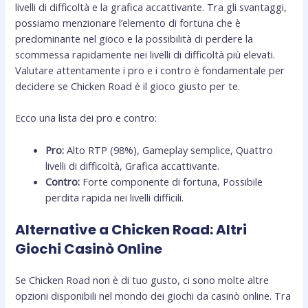
livelli di difficoltà e la grafica accattivante. Tra gli svantaggi,
possiamo menzionare l’elemento di fortuna che è
predominante nel gioco e la possibilità di perdere la
scommessa rapidamente nei livelli di difficoltà più elevati.
Valutare attentamente i pro e i contro è fondamentale per
decidere se Chicken Road è il gioco giusto per te.
Ecco una lista dei pro e contro:
Pro:
Alto RTP (98%), Gameplay semplice, Quattro
livelli di difficoltà, Grafica accattivante.
Contro:
Forte componente di fortuna, Possibile
perdita rapida nei livelli difficili.
Alternative a Chicken Road: Altri
Giochi Casinò Online
Se Chicken Road non è di tuo gusto, ci sono molte altre
opzioni disponibili nel mondo dei giochi da casinò online. Tra