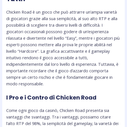
Chicken Road è un gioco che può attrarre un’ampia varietà
di giocatori grazie alla sua semplicità, al suo alto RTP e alla
possibilità di scegliere tra diversi livelli di difficoltà. I
giocatori occasionali possono godere di un’esperienza
rilassata e divertente nel livello “Easy”, mentre i giocatori più
esperti possono mettere alla prova le proprie abilità nel
livello “Hardcore”. La grafica accattivante e il gameplay
intuitivo rendono il gioco accessibile a tutti,
indipendentemente dal loro livello di esperienza. Tuttavia, è
importante ricordare che il gioco d’azzardo comporta
sempre un certo rischio e che è fondamentale giocare in
modo responsabile.
I Pro e i Contro di Chicken Road
Come ogni gioco da casinò, Chicken Road presenta sia
vantaggi che svantaggi. Tra i vantaggi, possiamo citare
l’alto RTP del 98%, la semplicità del gameplay, la varietà dei