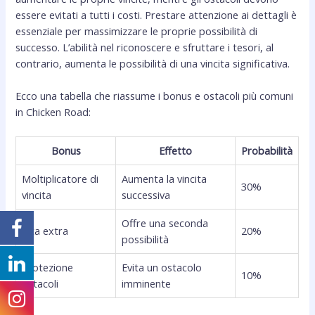
essere evitati a tutti i costi. Prestare attenzione ai dettagli è
essenziale per massimizzare le proprie possibilità di
successo. L’abilità nel riconoscere e sfruttare i tesori, al
contrario, aumenta le possibilità di una vincita significativa.
Ecco una tabella che riassume i bonus e ostacoli più comuni
in Chicken Road:
Bonus
Effetto
Probabilità
Moltiplicatore di
Aumenta la vincita
30%
vincita
successiva
Offre una seconda
Vita extra
20%
possibilità
Protezione
Evita un ostacolo
10%
ostacoli
imminente