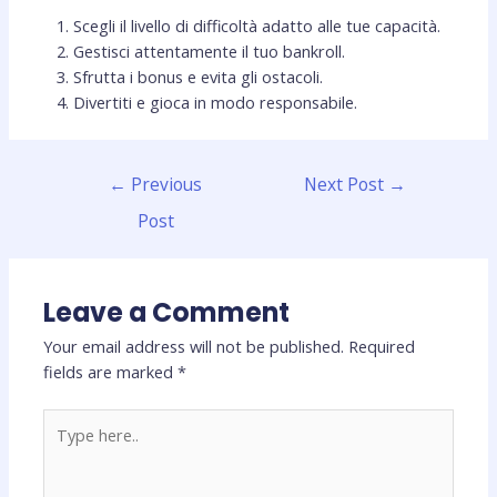
Scegli il livello di difficoltà adatto alle tue capacità.
Gestisci attentamente il tuo bankroll.
Sfrutta i bonus e evita gli ostacoli.
Divertiti e gioca in modo responsabile.
←
Previous
Next Post
→
Post
Leave a Comment
Your email address will not be published.
Required
fields are marked
*
Type
here..