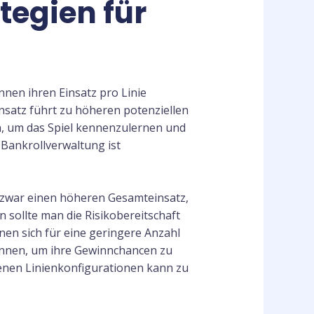
tegien für
nnen ihren Einsatz pro Linie
insatz führt zu höheren potenziellen
en, um das Spiel kennenzulernen und
 Bankrollverwaltung ist
n zwar einen höheren Gesamteinsatz,
n sollte man die Risikobereitschaft
nen sich für eine geringere Anzahl
können, um ihre Gewinnchancen zu
enen Linienkonfigurationen kann zu