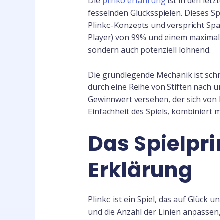
Die
plinko erfahrung
ist in den let
fesselnden Glücksspielen. Dieses Sp
Plinko-Konzepts und verspricht Sp
Player) von 99% und einem maximale
sondern auch potenziell lohnend.
Die grundlegende Mechanik ist schnel
durch eine Reihe von Stiften nach u
Gewinnwert versehen, der sich von l
Einfachheit des Spiels, kombiniert 
Das Spielprin
Erklärung
Plinko ist ein Spiel, das auf Glück 
und die Anzahl der Linien anpassen,