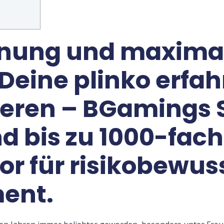
nnung und maxima
Deine plinko erfa
ieren – BGamings S
d bis zu 1000-fa
tor für risikobewus
ent.