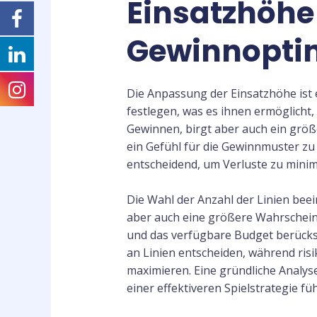
Einsatzhöhe 
Gewinnopti
Die Anpassung der Einsatzhöhe ist e
festlegen, was es ihnen ermöglicht,
Gewinnen, birgt aber auch ein größe
ein Gefühl für die Gewinnmuster zu 
entscheidend, um Verluste zu minimi
Die Wahl der Anzahl der Linien bee
aber auch eine größere Wahrscheinli
und das verfügbare Budget berücksic
an Linien entscheiden, während ris
maximieren. Eine gründliche Analy
einer effektiveren Spielstrategie fü