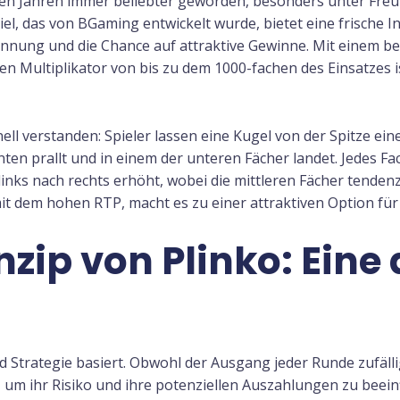
zten Jahren immer beliebter geworden, besonders unter Fre
iel, das von BGaming entwickelt wurde, bietet eine frische I
annung und die Chance auf attraktive Gewinne. Mit einem b
n Multiplikator von bis zu dem 1000-fachen des Einsatzes is
l verstanden: Spieler lassen eine Kugel von der Spitze einer
nten prallt und in einem der unteren Fächer landet. Jedes F
inks nach rechts erhöht, wobei die mittleren Fächer tendenz
mit dem hohen RTP, macht es zu einer attraktiven Option für 
zip von Plinko: Eine d
und Strategie basiert. Obwohl der Ausgang jeder Runde zufälli
 um ihr Risiko und ihre potenziellen Auszahlungen zu beeinf