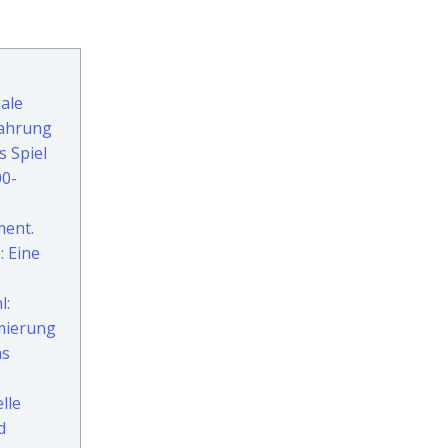
ale
fahrung
 Spiel
00-
ment.
: Eine
l:
mierung
as
lle
d