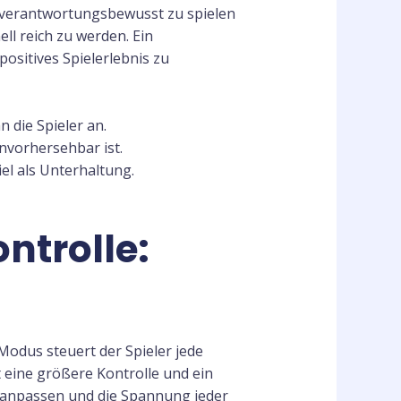
ig, verantwortungsbewusst zu spielen
ll reich zu werden. Ein
positives Spielerlebnis zu
 die Spieler an.
nvorhersehbar ist.
l als Unterhaltung.
ntrolle:
Modus steuert der Spieler jede
t eine größere Kontrolle und ein
eit anpassen und die Spannung jeder