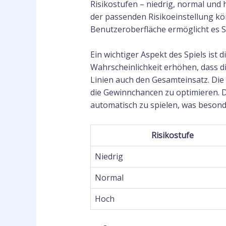
Risikostufen – niedrig, normal und 
der passenden Risikoeinstellung kön
Benutzeroberfläche ermöglicht es S
Ein wichtiger Aspekt des Spiels ist 
Wahrscheinlichkeit erhöhen, dass d
Linien auch den Gesamteinsatz. Die 
die Gewinnchancen zu optimieren. D
automatisch zu spielen, was besonde
Risikostufe
Niedrig
Normal
Hoch