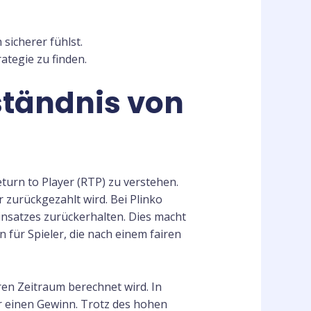
sicherer fühlst.
ategie zu finden.
rständnis von
Return to Player (RTP) zu verstehen.
 zurückgezahlt wird. Bei Plinko
insatzes zurückerhalten. Dies macht
 für Spieler, die nach einem fairen
eren Zeitraum berechnet wird. In
ür einen Gewinn. Trotz des hohen