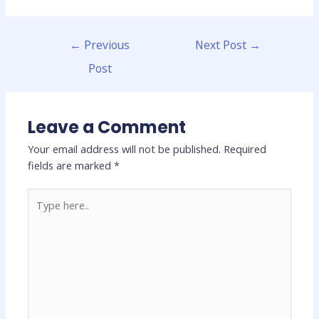
←
Previous
Next Post
→
Post
Leave a Comment
Your email address will not be published.
Required
fields are marked
*
Type
here..