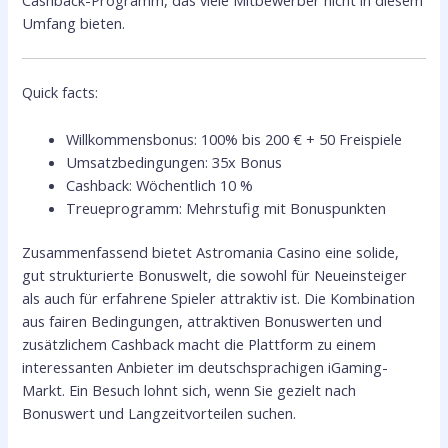
Cashback-Programm, das viele Mitbewerber nicht in diesem
Umfang bieten.
Quick facts:
Willkommensbonus: 100% bis 200 € + 50 Freispiele
Umsatzbedingungen: 35x Bonus
Cashback: Wöchentlich 10 %
Treueprogramm: Mehrstufig mit Bonuspunkten
Zusammenfassend bietet Astromania Casino eine solide,
gut strukturierte Bonuswelt, die sowohl für Neueinsteiger
als auch für erfahrene Spieler attraktiv ist. Die Kombination
aus fairen Bedingungen, attraktiven Bonuswerten und
zusätzlichem Cashback macht die Plattform zu einem
interessanten Anbieter im deutschsprachigen iGaming-
Markt. Ein Besuch lohnt sich, wenn Sie gezielt nach
Bonuswert und Langzeitvorteilen suchen.