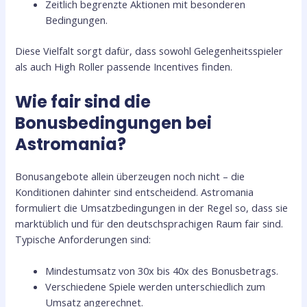
Zeitlich begrenzte Aktionen mit besonderen
Bedingungen.
Diese Vielfalt sorgt dafür, dass sowohl Gelegenheitsspieler
als auch High Roller passende Incentives finden.
Wie fair sind die
Bonusbedingungen bei
Astromania?
Bonusangebote allein überzeugen noch nicht – die
Konditionen dahinter sind entscheidend. Astromania
formuliert die Umsatzbedingungen in der Regel so, dass sie
marktüblich und für den deutschsprachigen Raum fair sind.
Typische Anforderungen sind:
Mindestumsatz von 30x bis 40x des Bonusbetrags.
Verschiedene Spiele werden unterschiedlich zum
Umsatz angerechnet.