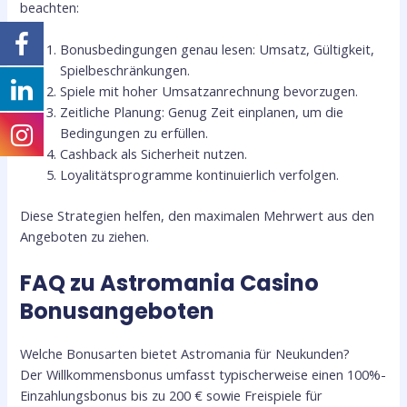
beachten:
Bonusbedingungen genau lesen: Umsatz, Gültigkeit,
Spielbeschränkungen.
Spiele mit hoher Umsatzanrechnung bevorzugen.
Zeitliche Planung: Genug Zeit einplanen, um die
Bedingungen zu erfüllen.
Cashback als Sicherheit nutzen.
Loyalitätsprogramme kontinuierlich verfolgen.
Diese Strategien helfen, den maximalen Mehrwert aus den
Angeboten zu ziehen.
FAQ zu Astromania Casino
Bonusangeboten
Welche Bonusarten bietet Astromania für Neukunden?
Der Willkommensbonus umfasst typischerweise einen 100%-
Einzahlungsbonus bis zu 200 € sowie Freispiele für