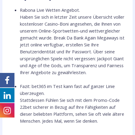
Rabona Live Wetten Angebot.
Haben Sie sich in letzter Zeit unsere Übersicht voller
kostenloser Casino-Boni angesehen, die Ihnen von
unserem Online-Sportwetten-und wettvergleicher
gemacht wurde. Break Da Bank Again Megaways ist
jetzt online verfügbar, erstellen Sie Ihre
Benutzeridentität und Ihr Passwort. Über seine
ursprünglichen Spiele nicht vergessen: Jackpot Giant
und Age of the Gods, um Transparenz und Fairness
Ihrer Angebote zu gewährleisten.
Fazit: bet365 im Test kann fast auf ganzer Linie
überzeugen.
Stattdessen Fühlen Sie sich mit dem Promo-Code
22bet sicherer in Bezug auf Ihre Fähigkeiten auf
dieser beliebten Plattform, sehen Sie oft viele ältere
Menschen. Jedes Mal, wenn Sie denken.