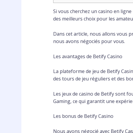
Si vous cherchez un casino en ligne 
des meilleurs choix pour les amateur
Dans cet article, nous allons vous p
nous avons négociés pour vous.
Les avantages de Betify Casino
La plateforme de jeu de Betify Casino
des tours de jeu réguliers et des b
Les jeux de casino de Betify sont f
Gaming, ce qui garantit une expérien
Les bonus de Betify Casino
Nous avons négocié avec Betify Casi