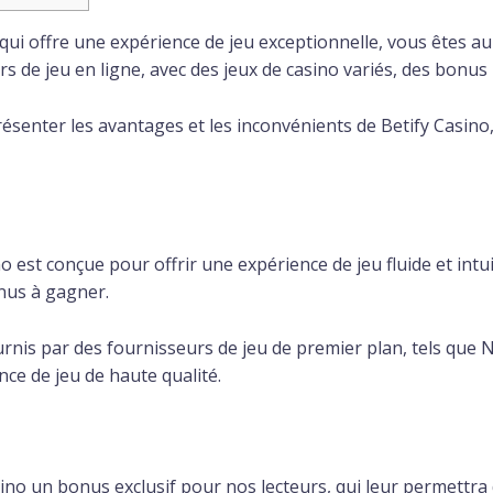
qui offre une expérience de jeu exceptionnelle, vous êtes au 
s de jeu en ligne, avec des jeux de casino variés, des bonus 
résenter les avantages et les inconvénients de Betify Casino,
 est conçue pour offrir une expérience de jeu fluide et intuit
onus à gagner.
ournis par des fournisseurs de jeu de premier plan, tels que
ce de jeu de haute qualité.
no un bonus exclusif pour nos lecteurs, qui leur permettra d