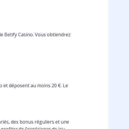
e de Betify Casino. Vous obtiendrez
no et déposent au moins 20 €. Le
ariés, des bonus réguliers et une