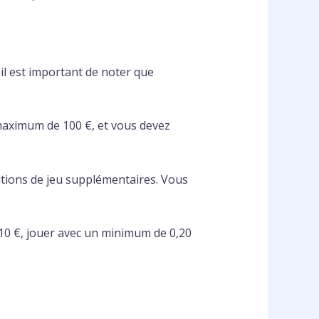
 il est important de noter que
 maximum de 100 €, et vous devez
itions de jeu supplémentaires. Vous
10 €, jouer avec un minimum de 0,20