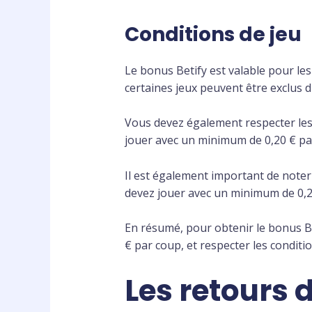
Conditions de jeu
Le bonus Betify est valable pour les 
certaines jeux peuvent être exclus 
Vous devez également respecter les 
jouer avec un minimum de 0,20 € pa
Il est également important de noter
devez jouer avec un minimum de 0,20
En résumé, pour obtenir le bonus B
€ par coup, et respecter les conditi
Les retours 