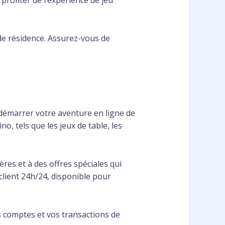
ofiter de l’expérience de jeu
de résidence. Assurez-vous de
 démarrer votre aventure en ligne de
, tels que les jeux de table, les
es et à des offres spéciales qui
lient 24h/24, disponible pour
s comptes et vos transactions de