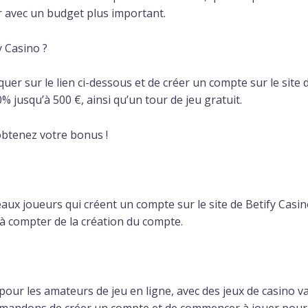
 avec un budget plus important.
 Casino ?
liquer sur le lien ci-dessous et de créer un compte sur le sit
 jusqu’à 500 €, ainsi qu’un tour de jeu gratuit.
btenez votre bonus !
aux joueurs qui créent un compte sur le site de Betify Casi
à compter de la création du compte.
 pour les amateurs de jeu en ligne, avec des jeux de casino v