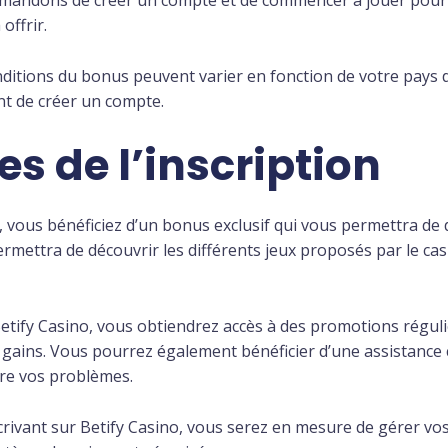
mandons de créer un compte et de commencer à jouer pour pr
offrir.
onditions du bonus peuvent varier en fonction de votre pays 
nt de créer un compte.
s de l’inscription
o, vous bénéficiez d’un bonus exclusif qui vous permettra de
ettra de découvrir les différents jeux proposés par le casino
ify Casino, vous obtiendrez accès à des promotions régulièr
ains. Vous pourrez également bénéficier d’une assistance c
re vos problèmes.
rivant sur Betify Casino, vous serez en mesure de gérer vo