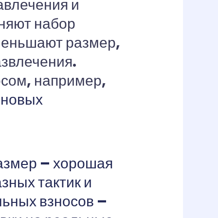
авлечения и
няют набор
меньшают размер,
азвлечения.
сом, например,
 новых
размер – хорошая
зных тактик и
льных взносов –