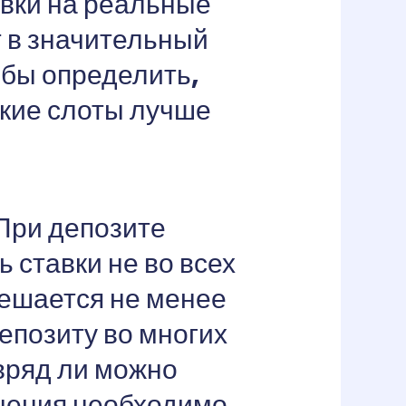
авки на реальные
т в значительный
обы определить,
акие слоты лучше
При депозите
 ставки не во всех
решается не менее
епозиту во многих
вряд ли можно
учения необходимо