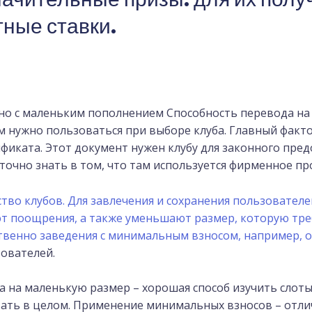
ные ставки.
о с маленьким пополнением Способность перевода на 
 нужно пользоваться при выборе клуба. Главный факто
иката. Этот документ нужен клубу для законного предо
точно знать в том, что там используется фирменное пр
во клубов. Для завлечения и сохранения пользователе
т поощрения, а также уменьшают размер, которую треб
твенно заведения с минимальным взносом, например,
о
ователей.
а на маленькую размер – хорошая способ изучить слот
вать в целом. Применение минимальных взносов – отли