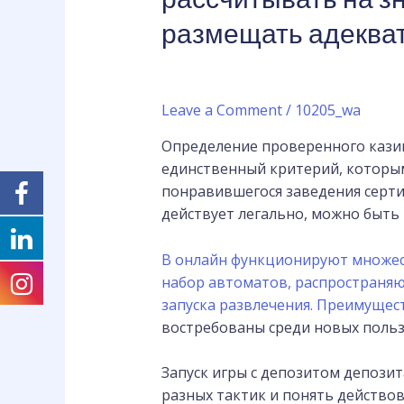
размещать адекват
Leave a Comment
/
10205_wa
Определение проверенного казин
единственный критерий, которым
понравившегося заведения сертиф
действует легально, можно быть 
В онлайн функционируют множест
набор автоматов, распространяю
запуска развлечения. Преимущес
востребованы среди новых польз
Запуск игры с депозитом депозит
разных тактик и понять действо