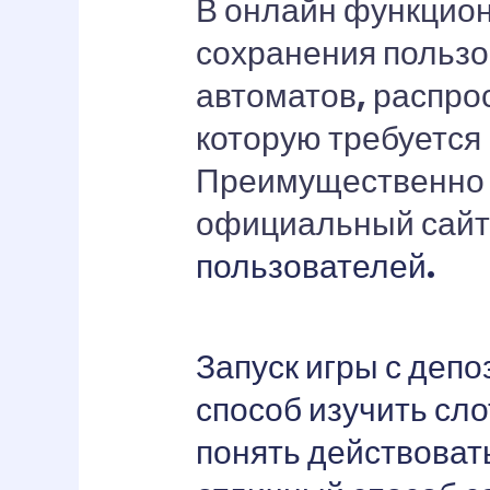
В онлайн функцион
в
7к
сохранения пользо
казино
автоматов, распро
клубах
с
которую требуется 
небольшим
Преимущественно 
депозитом
официальный сайт 
пользователей.
Запуск игры с деп
способ изучить сло
понять действоват