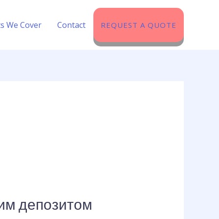
ts We Cover​
Contact
REQUEST A QUOTE
шим депозитом