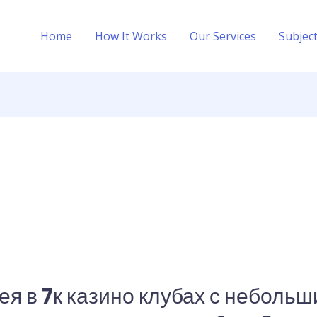
Home
How It Works
Our Services
Subjec
я в 7к казино клубах с неболь