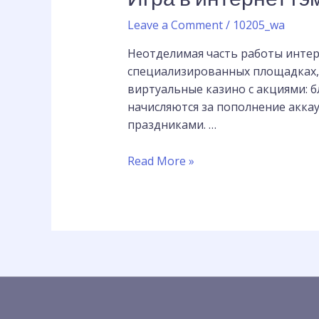
в
Leave a Comment
/
10205_wa
интернет
гэмблинге
Неотделимая часть работы интер
с
специализированных площадках, 
плюшками:
виртуальные казино с акциями: 
какие
начисляются за пополнение аккау
призы
праздниками. …
доступны
Read More »