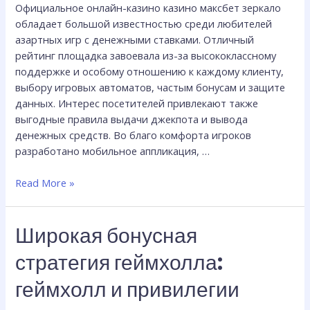
Официальное онлайн-казино казино максбет зеркало
обладает большой известностью среди любителей
азартных игр с денежными ставками. Отличный
рейтинг площадка завоевала из-за высококлассному
поддержке и особому отношению к каждому клиенту,
выбору игровых автоматов, частым бонусам и защите
данных. Интерес посетителей привлекают также
выгодные правила выдачи джекпота и вывода
денежных средств. Во благо комфорта игроков
разработано мобильное аппликация, …
Read More »
Широкая бонусная
Широкая
бонусная
стратегия геймхолла:
стратегия
геймхолла:
геймхолл и привилегии
геймхолл
и