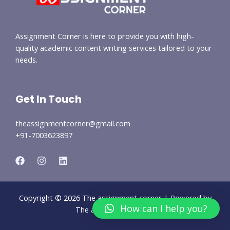
Assignment Corner is here to provide you with high-
quality academic content writing services tailored to your
needs.
Get In Touch
theassignmentcorner@gmail.com
+91-7003623897
Copyright © 2026 The assignment corner | Powered by
How can I help you?
The assignment corner