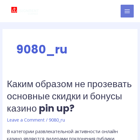
Skip
MAI
to
MEN
content
9080_ru
Каким образом не прозевать
Каким
образом
основные скидки и бонусы
не
прозевать
казино pin up?
основные
скидки
Leave a Comment
/
9080_ru
и
В категории развлекательной активности онлайн
бонусы
казино являются лидерами поклонения публики.
казино