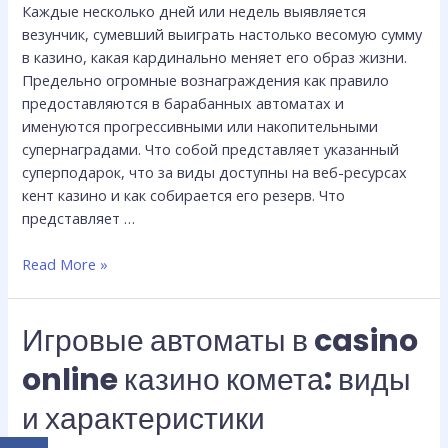
Каждые несколько дней или недель выявляется
кент
везунчик, сумевший выиграть настолько весомую сумму
казино
в казино, какая кардинально меняет его образ жизни.
зеркало
Предельно огромные вознаграждения как правило
предоставляются в барабанных автоматах и
именуются прогрессивными или накопительными
супернаградами. Что собой представляет указанный
суперподарок, что за виды доступны на веб-ресурсах
кент казино и как собирается его резерв. Что
представляет …
Read More »
Игровые автоматы в casino
Игровые
автоматы
online казино комета: виды
в
casino
и характеристики
online
казино