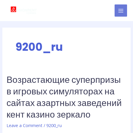
Skip
MAI
to
MEN
content
9200_ru
Возрастающие суперпризы
Возрастающие
суперпризы
в игровых симуляторах на
в
игровых
сайтах азартных заведений
симуляторах
на
кент казино зеркало
сайтах
азартных
Leave a Comment
/
9200_ru
заведений