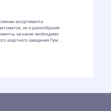
ножение ассортимента
автоматов, но и разнообразие
оменты, на какие необходимо
ого азартного заведения При …