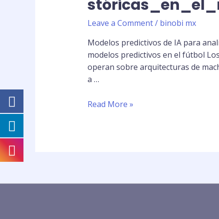
stóricas_en_el
Leave a Comment
/
binobi mx
Modelos predictivos de IA para anali
modelos predictivos en el fútbol Los s
operan sobre arquitecturas de mach
a …
Read More »