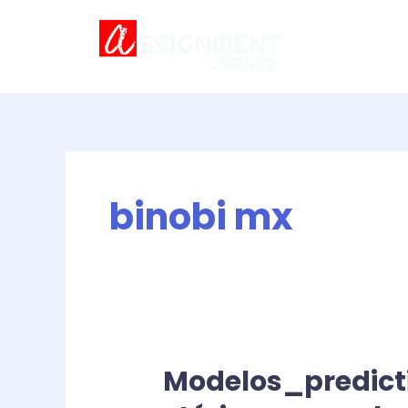
Skip
to
content
binobi mx
Modelos_predict
Modelos_predictivos_de_IA_para_ana