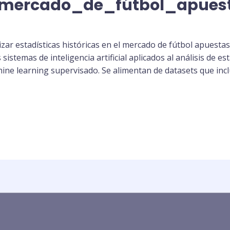
_mercado_de_fútbol_apues
zar estadísticas históricas en el mercado de fútbol apuestas
istemas de inteligencia artificial aplicados al análisis de est
ine learning supervisado. Se alimentan de datasets que incl