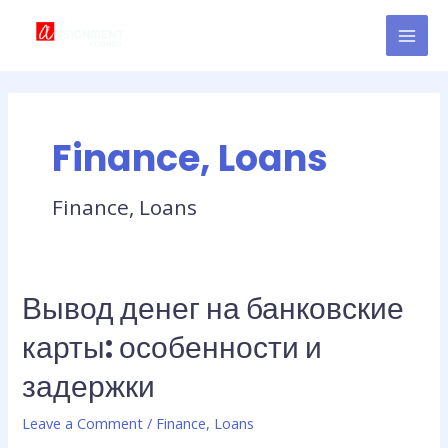
Skip
MAI
to
MEN
content
Finance, Loans
Finance, Loans
Вывод денег на банковские
Вывод
денег
карты: особенности и
на
банковские
задержки
карты:
особенности
Leave a Comment
/
Finance, Loans
и