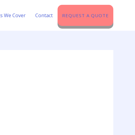
ts We Cover​
Contact
REQUEST A QUOTE