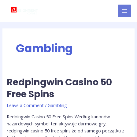
Skip
MAI
to
MEN
content
Gambling
Redpingwin Casino 50
Redpingwin
Casino
Free Spins
50
Free
Leave a Comment
/
Gambling
Spins
Redpingwin Casino 50 Free Spins Według kanonów
hazardowych symbol ten aktywuje darmowe gry,
redpingwin casino 50 free spins że od samego początku z