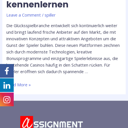
kennenlernen
kennenlernen
Leave a Comment
/
spiller
Die Glücksspielbranche entwickelt sich kontinuierlich weiter
und bringt laufend frische Anbieter auf den Markt, die mit
innovativen Konzepten und attraktiven Angeboten um die
Gunst der Spieler buhlen. Diese neuen Plattformen zeichnen
sich durch modernste Technologien, kreative
Bonusprogramme und einzigartige Spielerlebnisse aus, die
bestehende Casinos häufig in den Schatten rücken. Für
Spieler eröffnen sich dadurch spannende …
Read More »