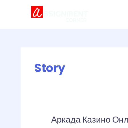
Skip
to
content
Story
Аркада Казино Он
Аркада
Казино