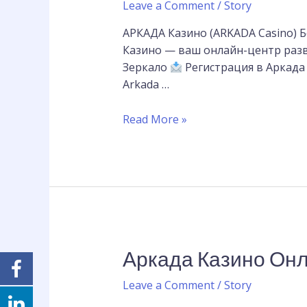
Leave a Comment
/
Story
Онлайн
Официальный
АРКАДА Казино (ARKADA Casino) Б
Сайт
Казино — ваш онлайн-центр раз
Arkada
Зеркало
Регистрация в Аркада
Casino
Arkada …
Read More »
Аркада Казино Он
Аркада
Казино
Leave a Comment
/
Story
Онлайн
Официальный