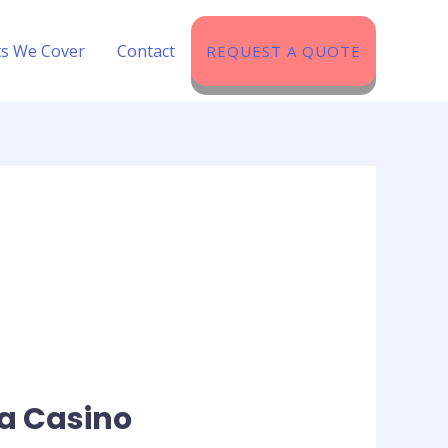
ts We Cover​
Contact
REQUEST A QUOTE
a Casino