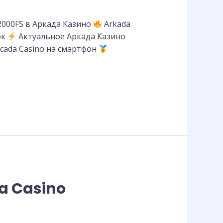
000FS в Аркада Казино
Arkada
ок
Актуальное Аркада Казино
cada Casino на смартфон
a Casino