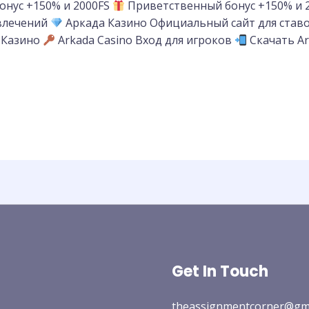
онус +150% и 2000FS
Приветственный бонус +150% и 2
влечений
Аркада Казино Официальный сайт для став
 Казино
Arkada Casino Вход для игроков
Скачать Ar
Get In Touch
theassignmentcorner@gm