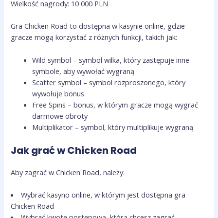
Wielkość nagrody: 10 000 PLN
Gra Chicken Road to dostępna w kasynie online, gdzie
gracze mogą korzystać z różnych funkcji, takich jak:
Wild symbol – symbol wilka, który zastępuje inne
symbole, aby wywołać wygraną
Scatter symbol – symbol rozproszonego, który
wywołuje bonus
Free Spins – bonus, w którym gracze mogą wygrać
darmowe obroty
Multiplikator – symbol, który multiplikuje wygraną
Jak grać w Chicken Road
Aby zagrać w Chicken Road, należy:
Wybrać kasyno online, w którym jest dostępna gra
Chicken Road
Wybrać kwotę postępową, którą chcesz zagrać