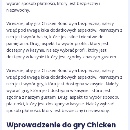
wybrać sposób płatności, który jest bezpieczny i
niezawodny.
Wreszcie, aby gra Chicken Road była bezpieczna, należy
wziąć pod uwagę kilka dodatkowych aspektów. Pierwszym z
nich jest wybór hasła, które jest silne i niełatwe do
pamiętania. Drugi aspekt to wybór profilu, który jest
dostępny w kasynie. Należy wybrać profil, który jest
dostępny w kasynie i który jest zgodny z naszym gustem.
Wreszcie, aby gra Chicken Road była bezpieczna, należy
wziąć pod uwagę kilka dodatkowych aspektów. Pierwszym z
nich jest wybór gry, która jest dostępna w kasynie. Należy
wybrać grę, która jest dostępna w kasynie i która jest
zgodna z naszym gustem. Drugi aspekt to wybór sposobu
płatności, który jest dostępny w kasynie. Należy wybrać
sposób płatności, który jest bezpieczny i niezawodny.
Wprowadzenie do gry Chicken