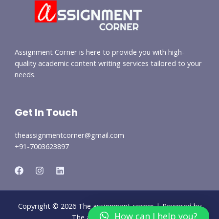
Assignment Corner is here to provide you with high-
quality academic content writing services tailored to your
needs.
Get In Touch
theassignmentcorner@gmail.com
+91-7003623897
Copyright © 2026 The assignment corner | Powered by
How can I help you?
The assignment corner