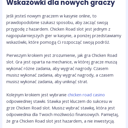
Wskazówki dla nowych graczy
Jeśli jesteś nowym graczem w kasynie online, to
prawdopodobnie szukasz sposobu, aby zacząć swoją
przygodę z hazardem. Chicken Road slot jest jednym z
najpopularniejszych gier w kasynie, a poniżej przedstawiamy
wskazówki, które pomogą Ci rozpocząć swoją podróż.
Pierwszym krokiem jest zrozumienie, jak gra Chicken Road
slot. Gra jest oparta na mechanice, w której gracze muszą
wykonać różne zadania, aby wygrać nagrody. Czasem
musisz wykonać zadania, aby wygrać nagrody, a czasem
musisz wykonać zadania, aby uniknąć strat.
Kolejnym krokiem jest wybranie
chicken road casino
odpowiedniej stawki. Stawka jest kluczem do sukcesu w
grze Chicken Road slot. Musisz wybrać stawkę, która jest
odpowiednia dla Twoich możliwości finansowych. Pamiętaj,
że gra Chicken Road slot jest hazardem, a nie inwestycją.