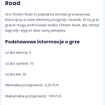
Road
Gra Chicken Road to popularna slotowa gra kasynowa,
która łączy w sobie elementy przygody i hazardu. W tej grze
gracze mogą podróżować wzdłuż Chicken Road, aby zdobyć
nagrody i wygrać duże sumy pieniędzy.
Podstawowe informacje o grze
Liczba wierszy: 5
Liczba symboli: 10
Liczba linii: 20
Minimalna postępowość: 0,20 PLN
Maksymalna postępowość: 100 PLN