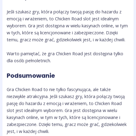
Jeśli szukasz gry, która połączy twoją pasję do hazardu z
emocją i wrażeniem, to Chicken Road slot jest idealnym
wyborem. Gra jest dostępna w wielu kasynach online, w tym
w tych, które są licencjonowane i zabezpieczone. Dzięki
temu, gracz może grać, gdziekolwiek jest, i w każdej chwili.
Warto pamiętać, że gra Chicken Road jest dostępna tylko
dla osób pełnoletnich.
Podsumowanie
Gra Chicken Road to nie tylko fascynująca, ale także
niezwykle atrakcyjna. Jeśli szukasz gry, która połączy twoją
pasję do hazardu z emocją i wrażeniem, to Chicken Road
slot jest idealnym wyborem. Gra jest dostępna w wielu
kasynach online, w tym w tych, które są licencjonowane i
zabezpieczone. Dzięki temu, gracz może grać, gdziekolwiek
jest, i w każdej chwili.