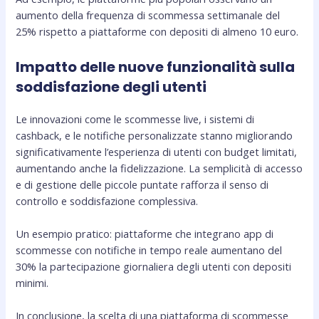
aumento della frequenza di scommessa settimanale del
25% rispetto a piattaforme con depositi di almeno 10 euro.
Impatto delle nuove funzionalità sulla
soddisfazione degli utenti
Le innovazioni come le scommesse live, i sistemi di
cashback, e le notifiche personalizzate stanno migliorando
significativamente l’esperienza di utenti con budget limitati,
aumentando anche la fidelizzazione. La semplicità di accesso
e di gestione delle piccole puntate rafforza il senso di
controllo e soddisfazione complessiva.
Un esempio pratico: piattaforme che integrano app di
scommesse con notifiche in tempo reale aumentano del
30% la partecipazione giornaliera degli utenti con depositi
minimi.
In conclusione, la scelta di una piattaforma di scommesse