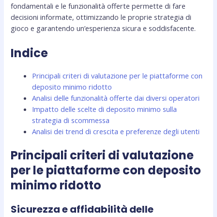
fondamentali e le funzionalità offerte permette di fare
decisioni informate, ottimizzando le proprie strategia di
gioco e garantendo un’esperienza sicura e soddisfacente.
Indice
Principali criteri di valutazione per le piattaforme con
deposito minimo ridotto
Analisi delle funzionalità offerte dai diversi operatori
Impatto delle scelte di deposito minimo sulla
strategia di scommessa
Analisi dei trend di crescita e preferenze degli utenti
Principali criteri di valutazione
per le piattaforme con deposito
minimo ridotto
Sicurezza e affidabilità delle