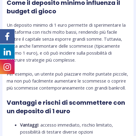
Come il deposito minimo influenza il
budget di gioco
Un deposito minimo di 1 euro permette di sperimentare la
piattaforma con rischi molto bassi, rendendo più facile
gestire il capitale senza esporre grandi somme. Tuttavia,
limita anche l’ammontare delle scommesse (tipicamente
minimo 1 euro), e ciò può incidere sulla possibilità di
costruire strategie più complesse.
Per esempio, un utente può piazzare molte puntate piccole,
ma non può facilmente aumentare le scommesse o coprire
più scommesse contemporaneamente con grandi bankroll.
Vantaggi e rischi di scommettere con
un deposito di 1 euro
Vantaggi
: accesso immediato, rischio limitato,
possibilità di testare diverse opzioni