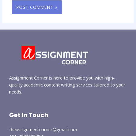
Assignment Corner is here to provide you with high-
quality academic content writing services tailored to your
needs.
Get In Touch
theassignmentcorner@gmail.com