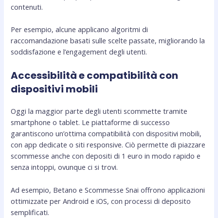
contenuti.
Per esempio, alcune applicano algoritmi di
raccomandazione basati sulle scelte passate, migliorando la
soddisfazione e l’engagement degli utenti.
Accessibilità e compatibilità con
dispositivi mobili
Oggi la maggior parte degli utenti scommette tramite
smartphone o tablet. Le piattaforme di successo
garantiscono un’ottima compatibilità con dispositivi mobili,
con app dedicate o siti responsive. Ciò permette di piazzare
scommesse anche con depositi di 1 euro in modo rapido e
senza intoppi, ovunque ci si trovi.
Ad esempio, Betano e Scommesse Snai offrono applicazioni
ottimizzate per Android e iOS, con processi di deposito
semplificati.