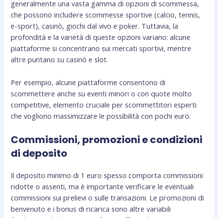
generalmente una vasta gamma di opzioni di scommessa,
che possono includere scommesse sportive (calcio, tennis,
e-sport), casinò, giochi dal vivo e poker. Tuttavia, la
profondità e la varietà di queste opzioni variano: alcune
piattaforme si concentrano sui mercati sportivi, mentre
altre puntano su casinò e slot.
Per esempio, alcune piattaforme consentono di
scommettere anche su eventi minori o con quote molto
competitive, elemento cruciale per scommettitori esperti
che vogliono massimizzare le possibilità con pochi euro.
Commissioni, promozioni e condizioni
di deposito
Il deposito minimo di 1 euro spesso comporta commissioni
ridotte o assenti, ma è importante verificare le eventuali
commissioni sui prelievi o sulle transazioni. Le promozioni di
benvenuto e i bonus di ricarica sono altre variabili