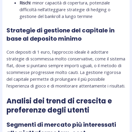
Rischi
: minor capacità di copertura, potenziale
difficoltà nell’atteggiare strategie di hedging o
gestione del bankroll a lungo termine
Strategie di gestione del capitale in
base al deposito minimo
Con depositi di 1 euro, l’approccio ideale è adottare
strategie di scommessa molto conservative, come il sistema
flat, dove si puntano sempre importi uguali, o il metodo di
scommesse progressive molto cauti. La gestione rigorosa
del capitale permette di prolungare il più possibile
l’esperienza di gioco e di monitorare attentamente i risultati.
Analisi dei trend di crescita e
preferenze degli utenti
Segmenti di mercato più interessati