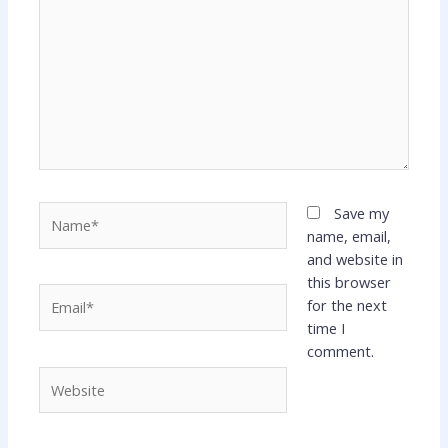
Name*
Save my
name, email,
and website in
this browser
Email*
for the next
time I
comment.
Website