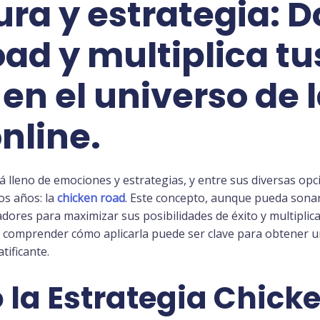
ra y estrategia: 
ad y multiplica tu
en el universo de 
nline.
á lleno de emociones y estrategias, y entre sus diversas opc
os años: la
chicken road
. Este concepto, aunque pueda sonar p
adores para maximizar sus posibilidades de éxito y multiplic
y comprender cómo aplicarla puede ser clave para obtener un
tificante.
 la Estrategia Chick