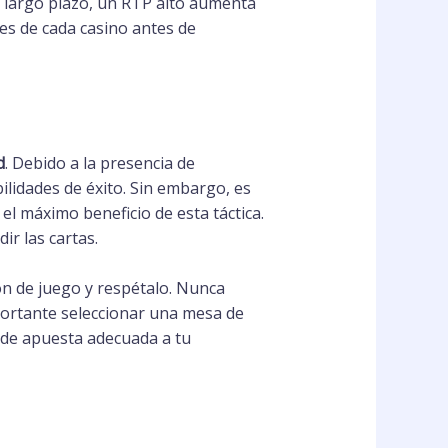
 a largo plazo, un RTP alto aumenta
es de cada casino antes de
d
. Debido a la presencia de
lidades de éxito. Sin embargo, es
el máximo beneficio de esta táctica.
ir las cartas.
ión de juego y respétalo. Nunca
portante seleccionar una mesa de
a de apuesta adecuada a tu