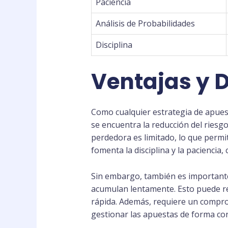
Paciencia
Análisis de Probabilidades
Disciplina
Ventajas y 
Como cualquier estrategia de apues
se encuentra la reducción del riesgo
perdedora es limitado, lo que permi
fomenta la disciplina y la paciencia,
Sin embargo, también es importante 
acumulan lentamente. Esto puede re
rápida. Además, requiere un compro
gestionar las apuestas de forma co