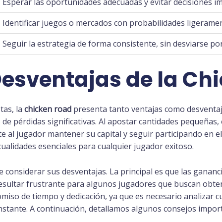
Esperar las oportunidades adecuadas y evitar decisiones im
Identificar juegos o mercados con probabilidades ligeramen
Seguir la estrategia de forma consistente, sin desviarse po
Desventajas de la Ch
tas, la
chicken road
presenta tanto ventajas como desventaja
 de pérdidas significativas. Al apostar cantidades pequeñas
te al jugador mantener su capital y seguir participando en e
 cualidades esenciales para cualquier jugador exitoso.
considerar sus desventajas. La principal es que las gananc
sultar frustrante para algunos jugadores que buscan obte
miso de tiempo y dedicación, ya que es necesario analizar 
nstante. A continuación, detallamos algunos consejos impor