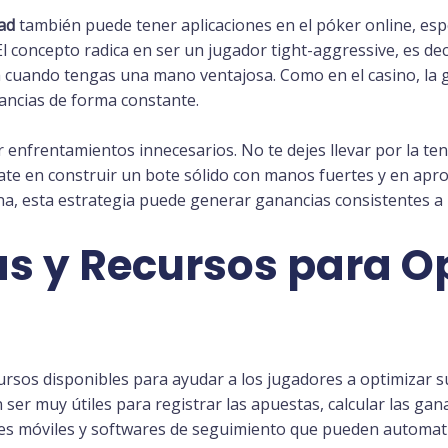
ad
también puede tener aplicaciones en el póker online, es
 concepto radica en ser un jugador tight-aggressive, es deci
 cuando tengas una mano ventajosa. Como en el casino, la ges
ancias de forma constante.
ar enfrentamientos innecesarios. No te dejes llevar por la t
ócate en construir un bote sólido con manos fuertes y en ap
ina, esta estrategia puede generar ganancias consistentes a 
s y Recursos para Op
ursos disponibles para ayudar a los jugadores a optimizar s
 ser muy útiles para registrar las apuestas, calcular las gana
es móviles y softwares de seguimiento que pueden automat