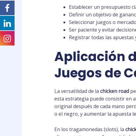
Establecer un presupuesto cla
Definir un objetivo de gananci
Seleccionar juegos o mercado
Ser paciente y evitar decision
Registrar todas las apuestas y
Aplicación d
Juegos de C
La versatilidad de la
chicken road
per
esta estrategia puede consistir e
original después de cada mano perde
o el negro, y aumentar la apuesta l
En los tragamonedas (slots), la
chic