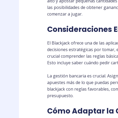
alto y apostar pequeñas cantidades e
las posibilidades de obtener gananc
comenzar a jugar.
Consideraciones E
El Blackjack ofrece una de las aplic
decisiones estratégicas por tomar, 
crucial comprender las reglas básica
Esto incluye saber cuándo pedir cart
La gestión bancaria es crucial. Asig
apuestes más de lo que puedas permi
blackjack con reglas favorables, co
presupuesto.
Cómo Adaptar la C