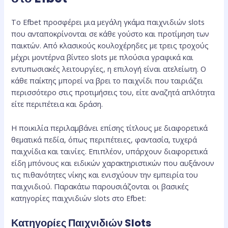
Το Efbet προσφέρει μια μεγάλη γκάμα παιχνιδιών slots
που ανταποκρίνονται σε κάθε γούστο και προτίμηση των
παικτών. Από κλασικούς κουλοχέρηδες με τρεις τροχούς
μέχρι μοντέρνα βίντεο slots με πλούσια γραφικά και
εντυπωσιακές λειτουργίες, η επιλογή είναι ατελείωτη. Ο
κάθε παίκτης μπορεί να βρει το παιχνίδι που ταιριάζει
περισσότερο στις προτιμήσεις του, είτε αναζητά απλότητα
είτε περιπέτεια και δράση.
Η ποικιλία περιλαμβάνει επίσης τίτλους με διαφορετικά
θεματικά πεδία, όπως περιπέτειες, φαντασία, τυχερά
παιχνίδια και ταινίες. Επιπλέον, υπάρχουν διαφορετικά
είδη μπόνους και ειδικών χαρακτηριστικών που αυξάνουν
τις πιθανότητες νίκης και ενισχύουν την εμπειρία του
παιχνιδιού. Παρακάτω παρουσιάζονται οι βασικές
κατηγορίες παιχνιδιών slots στο Efbet:
Κατηγορίες Παιχνιδιών Slots