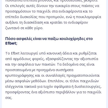
πολλαπλά επίπεδα μπόνους και προοδευτικές jackpots.
Οι επιλογές αυτές δίνουν την ευκαιρία στους παίκτες να
προσαρμόσουν το παιχνίδι στα ενδιαφέροντα και το
επίπεδο δυσκολίας που προτιμούν, ενώ η ποικιλομορφία
αυξάνει τη διασκέδαση και κρατάει το ενδιαφέρον
ζωντανό σε κάθε γύρο.
Πόσο ασφαλές είναι να παίξω κουλοχέρηδες στο
Efbet;
Το Efbet λειτουργεί υπό κανονική άδεια και ρυθμίζεται
από αρμόδιους φορείς, εξασφαλίζοντας την αξιοπιστία
και την ασφάλεια των παικτών. Τα δεδομένα σας είναι
προστατευμένα με προηγμένα συστήματα
κρυπτογράφησης και οι συναλλαγές πραγματοποιούνται
μέσω ασφαλών μεθόδων. Επιπλέον, οι τίτλοι παιχνιδιών
ελέγχονται τακτικά για τυχόν σφάλματα ή δυσλειτουργίες,
προσφέροντας ένα αξιόπιστο περιβάλλον για το παιχνίδι
σας.