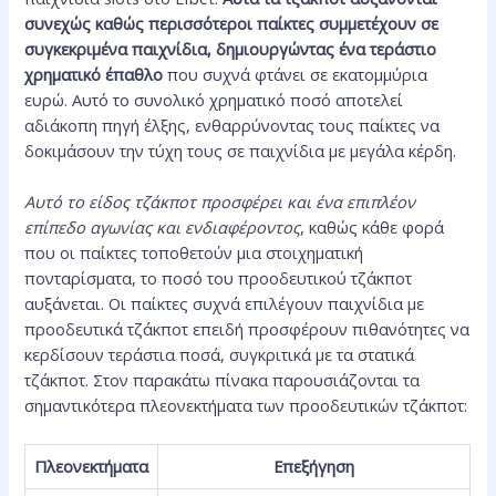
συνεχώς καθώς περισσότεροι παίκτες συμμετέχουν σε
συγκεκριμένα παιχνίδια, δημιουργώντας ένα τεράστιο
χρηματικό έπαθλο
που συχνά φτάνει σε εκατομμύρια
ευρώ. Αυτό το συνολικό χρηματικό ποσό αποτελεί
αδιάκοπη πηγή έλξης, ενθαρρύνοντας τους παίκτες να
δοκιμάσουν την τύχη τους σε παιχνίδια με μεγάλα κέρδη.
Αυτό το είδος τζάκποτ προσφέρει και ένα επιπλέον
επίπεδο αγωνίας και ενδιαφέροντος
, καθώς κάθε φορά
που οι παίκτες τοποθετούν μια στοιχηματική
πονταρίσματα, το ποσό του προοδευτικού τζάκποτ
αυξάνεται. Οι παίκτες συχνά επιλέγουν παιχνίδια με
προοδευτικά τζάκποτ επειδή προσφέρουν πιθανότητες να
κερδίσουν τεράστια ποσά, συγκριτικά με τα στατικά
τζάκποτ. Στον παρακάτω πίνακα παρουσιάζονται τα
σημαντικότερα πλεονεκτήματα των προοδευτικών τζάκποτ:
Πλεονεκτήματα
Επεξήγηση