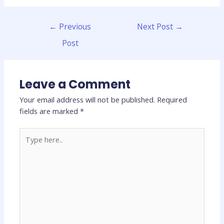
←
Previous
Next Post
→
Post
Leave a Comment
Your email address will not be published.
Required
fields are marked
*
Type
here..