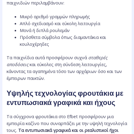
παιχνιδιών περιλαμβάνουν:
Μικρό αριθμό γραμμών πληρωμής
Απλό σχεδιασμό και εύκολη λειτουργία
Μονά ή διπλά ρουλεμάν
Πρόσθετα σύμβολα όπως διαμαντάκια και
κουλοχέρηδες
Τα παιχνίδια αυτά προσφέρουν συχνά
σταθερές
αποδόσεις
και εύκολες στη σύνδεση λειτουργίες,
κάνοντας τα αγαπημένα τόσο των αρχάριων όσο και των
έμπειρων παικτών.
Υψηλής τεχνολογίας φρουτάκια με
εντυπωσιακά γραφικά και ήχους
Τα σύγχρονα φρουτάκια στο Efbet προσφέρουν μια
εμπειρία καζίνο που συναρπάζει με την υψηλή τεχνολογία
τους.
Τα εντυπωσιακά γραφικά και οι ρεαλιστικοί ήχοι