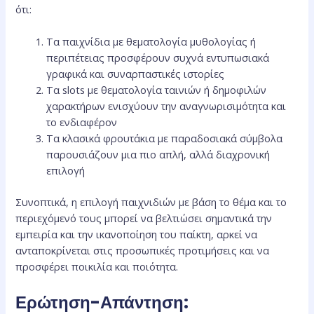
ότι:
Τα παιχνίδια με θεματολογία μυθολογίας ή
περιπέτειας προσφέρουν συχνά εντυπωσιακά
γραφικά και συναρπαστικές ιστορίες
Τα slots με θεματολογία ταινιών ή δημοφιλών
χαρακτήρων ενισχύουν την αναγνωρισιμότητα και
το ενδιαφέρον
Τα κλασικά φρουτάκια με παραδοσιακά σύμβολα
παρουσιάζουν μια πιο απλή, αλλά διαχρονική
επιλογή
Συνοπτικά, η επιλογή παιχνιδιών με βάση το θέμα και το
περιεχόμενό τους μπορεί να βελτιώσει σημαντικά την
εμπειρία και την ικανοποίηση του παίκτη, αρκεί να
ανταποκρίνεται στις προσωπικές προτιμήσεις και να
προσφέρει ποικιλία και ποιότητα.
Ερώτηση-Απάντηση: