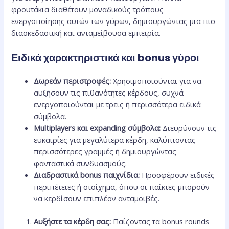
φρουτάκια διαθέτουν μοναδικούς τρόπους
ενεργοποίησης αυτών των γύρων, δημιουργώντας μια πιο
διασκεδαστική και ανταμείβουσα εμπειρία.
Ειδικά χαρακτηριστικά και bonus γύροι
Δωρεάν περιστροφές:
Χρησιμοποιούνται για να
αυξήσουν τις πιθανότητες κέρδους, συχνά
ενεργοποιούνται με τρεις ή περισσότερα ειδικά
σύμβολα.
Multiplayers και expanding σύμβολα:
Διευρύνουν τις
ευκαιρίες για μεγαλύτερα κέρδη, καλύπτοντας
περισσότερες γραμμές ή δημιουργώντας
φανταστικά συνδυασμούς.
Διαδραστικά bonus παιχνίδια:
Προσφέρουν ειδικές
περιπέτειες ή στοίχημα, όπου οι παίκτες μπορούν
να κερδίσουν επιπλέον ανταμοιβές.
Αυξήστε τα κέρδη σας:
Παίζοντας τα bonus rounds