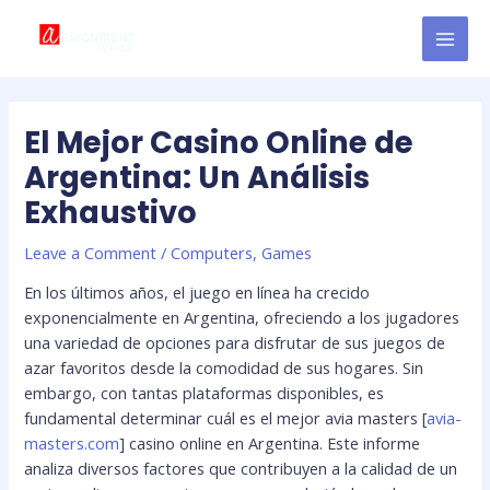
Skip
Post
MAI
to
navigation
MEN
content
El Mejor Casino Online de
Argentina: Un Análisis
Exhaustivo
Leave a Comment
/
Computers, Games
En los últimos años, el juego en línea ha crecido
exponencialmente en Argentina, ofreciendo a los jugadores
una variedad de opciones para disfrutar de sus juegos de
azar favoritos desde la comodidad de sus hogares. Sin
embargo, con tantas plataformas disponibles, es
fundamental determinar cuál es el mejor avia masters [
avia-
masters.com
] casino online en Argentina. Este informe
analiza diversos factores que contribuyen a la calidad de un