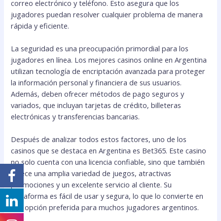
correo electrónico y teléfono. Esto asegura que los
jugadores puedan resolver cualquier problema de manera
rápida y eficiente.
La seguridad es una preocupación primordial para los
jugadores en línea. Los mejores casinos online en Argentina
utilizan tecnología de encriptación avanzada para proteger
la información personal y financiera de sus usuarios.
Además, deben ofrecer métodos de pago seguros y
variados, que incluyan tarjetas de crédito, billeteras
electrónicas y transferencias bancarias.
Después de analizar todos estos factores, uno de los
casinos que se destaca en Argentina es Bet365. Este casino
no solo cuenta con una licencia confiable, sino que también
ofrece una amplia variedad de juegos, atractivas
promociones y un excelente servicio al cliente. Su
plataforma es fácil de usar y segura, lo que lo convierte en
una opción preferida para muchos jugadores argentinos.