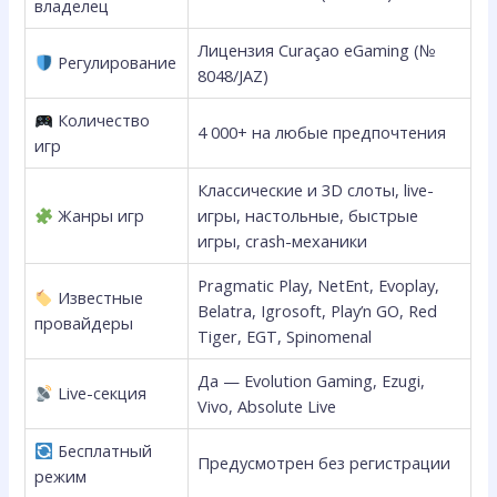
владелец
Лицензия Curaçao eGaming (№
Регулирование
8048/JAZ)
Количество
4 000+ на любые предпочтения
игр
Классические и 3D слоты, live-
Жанры игр
игры, настольные, быстрые
игры, crash-механики
Pragmatic Play, NetEnt, Evoplay,
Известные
Belatra, Igrosoft, Play’n GO, Red
провайдеры
Tiger, EGT, Spinomenal
Да — Evolution Gaming, Ezugi,
Live-секция
Vivo, Absolute Live
Бесплатный
Предусмотрен без регистрации
режим