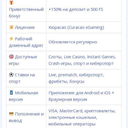
Приветственный
+150% на депозит и 500 FS
бонус
Лицензия
Кюрасао (Curacao eGaming)
Рабочий
Обновляется регулярно
доменный адрес
Доступные
Слоты, Live Casino, Instant Games,
игры
Crash-игры, спорт и киберспорт
Ставки на
Live, prematch, киберспорт,
спорт
фрибеты, бонусы
Мобильная
Приложение для Android и iOS +
версия
браузерная версия
VISA, MasterCard, криптовалюты,
Пополнение и
электронные кошельки,
вывод
мобильные операторы