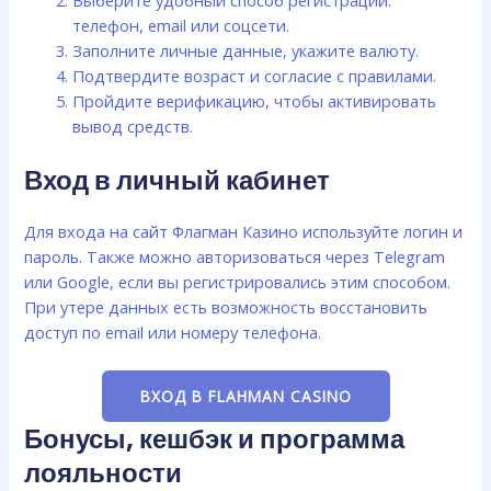
Выберите удобный способ регистрации:
телефон, email или соцсети.
Заполните личные данные, укажите валюту.
Подтвердите возраст и согласие с правилами.
Пройдите верификацию, чтобы активировать
вывод средств.
Вход в личный кабинет
Для входа на сайт Флагман Казино используйте логин и
пароль. Также можно авторизоваться через Telegram
или Google, если вы регистрировались этим способом.
При утере данных есть возможность восстановить
доступ по email или номеру телефона.
ВХОД В FLAHMAN CASINO
Бонусы, кешбэк и программа
лояльности