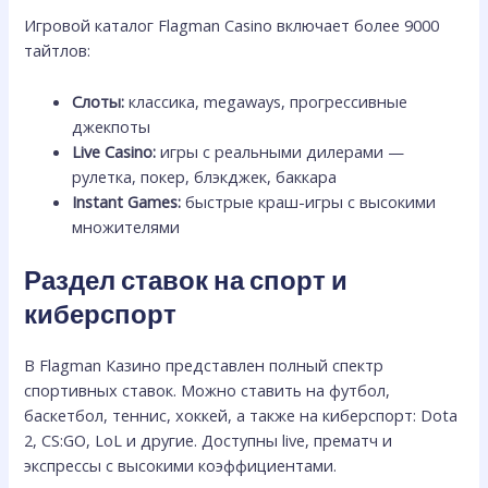
Игровой каталог Flagman Casino включает более 9000
тайтлов:
Слоты:
классика, megaways, прогрессивные
джекпоты
Live Casino:
игры с реальными дилерами —
рулетка, покер, блэкджек, баккара
Instant Games:
быстрые краш-игры с высокими
множителями
Раздел ставок на спорт и
киберспорт
В Flagman Казино представлен полный спектр
спортивных ставок. Можно ставить на футбол,
баскетбол, теннис, хоккей, а также на киберспорт: Dota
2, CS:GO, LoL и другие. Доступны live, прематч и
экспрессы с высокими коэффициентами.