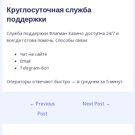
Круглосуточная служба
поддержки
Служба поддержки Флагман Казино доступна 24/7 и
всегда готова помочь. Способы связи:
Чат на сайте
Email
Telegram-бот
Операторы отвечают быстро — в среднем за 5 минут.
←
Previous
Next Post
→
Post