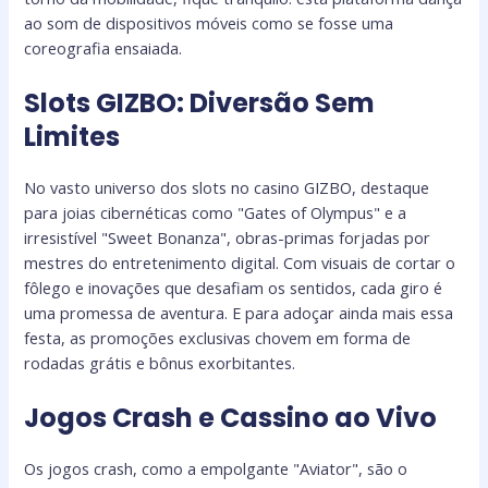
ao som de dispositivos móveis como se fosse uma
coreografia ensaiada.
Slots GIZBO: Diversão Sem
Limites
No vasto universo dos slots no casino GIZBO, destaque
para joias cibernéticas como "Gates of Olympus" e a
irresistível "Sweet Bonanza", obras-primas forjadas por
mestres do entretenimento digital. Com visuais de cortar o
fôlego e inovações que desafiam os sentidos, cada giro é
uma promessa de aventura. E para adoçar ainda mais essa
festa, as promoções exclusivas chovem em forma de
rodadas grátis e bônus exorbitantes.
Jogos Crash e Cassino ao Vivo
Os jogos crash, como a empolgante "Aviator", são o