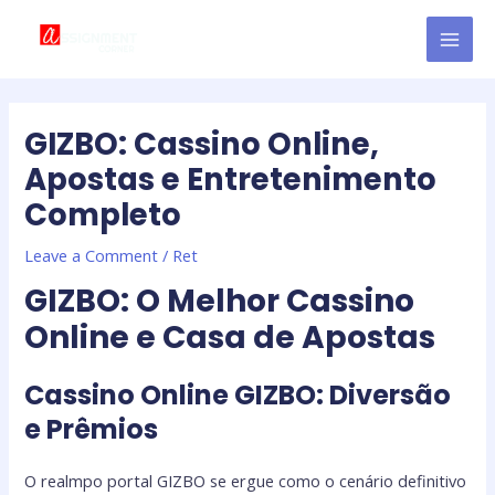
Skip
Post
MAI
to
navigation
MEN
content
GIZBO: Cassino Online,
Apostas e Entretenimento
Completo
Leave a Comment
/
Ret
GIZBO: O Melhor Cassino
Online e Casa de Apostas
Cassino Online GIZBO: Diversão
e Prêmios
O realmpo portal GIZBO se ergue como o cenário definitivo