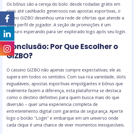
Os bônus são a cereja do bolo: desde rodadas grátis em
slots até cashbacks generosos nas apostas esportivas, o
casino GIZBO desenhou uma rede de ofertas que atende a
cada perfil de jogador. A seção de promoções é um
tesouro esperando para ser explorado logo após seu login.
Conclusão: Por Que Escolher o
GIZBO?
O cassino GIZBO não apenas cumpre expectativas; ele as
supera em todos os sentidos. Com sua rica variedade, slots
inigualáveis, apostas esportivas empolgantes e bônus que
realmente fazem a diferença, esta plataforma se destaca
como o destino definitivo para quem busca mais do que
diversão – quer uma experiencia completa de
entretenimento digital com garantia de segurança. Aperte
logo o botão "Login" e embarque em um universo onde
cada clique é uma chance de viver momentos inesquecíveis.