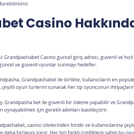
ürebilirsiniz.
bet Casino Hakkınd
 Grandpashabet Casino güncel giriş adresi, güvenli ve hızlı
n güncel ve güvenli oyunlar sunmayı hedefler.
asha, Grandpashabet ile birlikte, kullanıcıların en popüler
çeşitli oyun türlerini sunarak her tip oyuncunun ihtiyaçlarını
 Grandpasha bet ile güvenli bir ödeme yapabilir ve Grandpa
arı oynayabilmek için gerekli adımları basitleştirir.
ashabet, casino sitelerinden biridir ve kullanıcılarına çeşitl
 daha fazlasını içerir. Her biri farklı özelliklere sahip bu oy