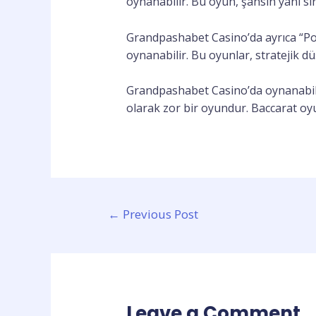
oynanabilir. Bu oyun, şansın yanı sıra
Grandpashabet Casino’da ayrıca “Po
oynanabilir. Bu oyunlar, stratejik d
Grandpashabet Casino’da oynanabilir
olarak zor bir oyundur. Baccarat oyu
←
Previous Post
Leave a Comment