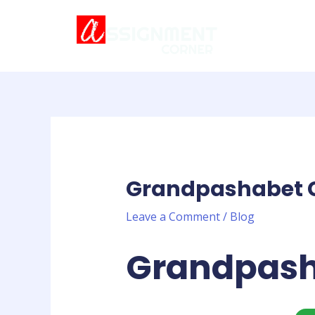
Skip
Post
to
navigation
content
Grandpashabet Ca
Leave a Comment
/
Blog
Grandpasha