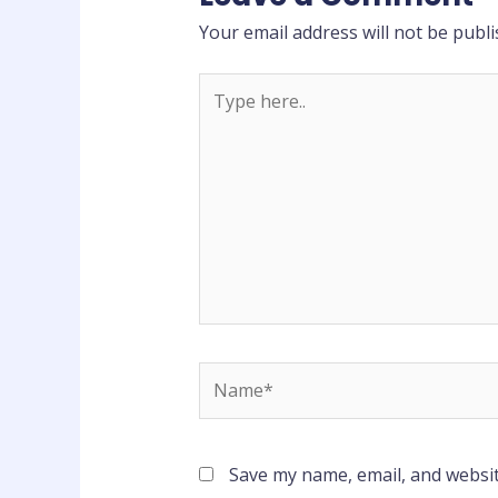
Your email address will not be publi
Type
here..
Name*
Save my name, email, and websit