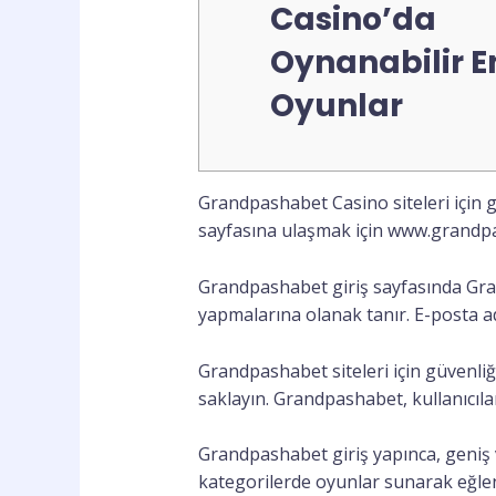
Casino’da
Oynanabilir En
Oyunlar
Grandpashabet Casino siteleri için g
sayfasına ulaşmak için www.grandpash
Grandpashabet giriş sayfasında Gr
yapmalarına olanak tanır. E-posta adr
Grandpashabet siteleri için güvenliğ
saklayın. Grandpashabet, kullanıcılar
Grandpashabet giriş yapınca, geniş ve
kategorilerde oyunlar sunarak eğlen