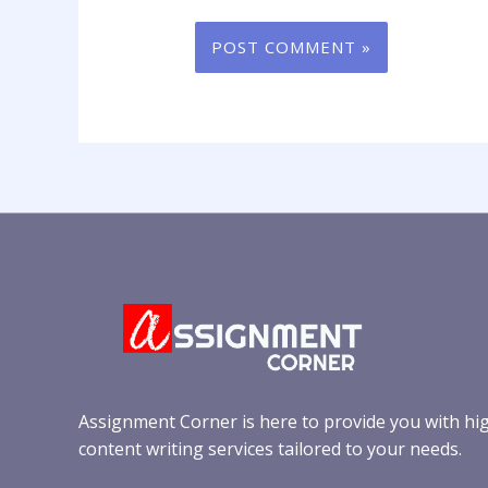
Assignment Corner is here to provide you with hi
content writing services tailored to your needs.