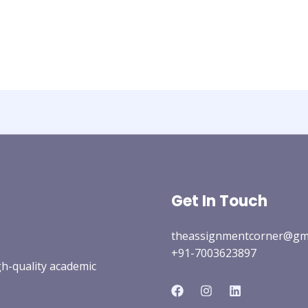
Get In Touch
theassignmentcorner@gm
+91-7003623897
gh-quality academic