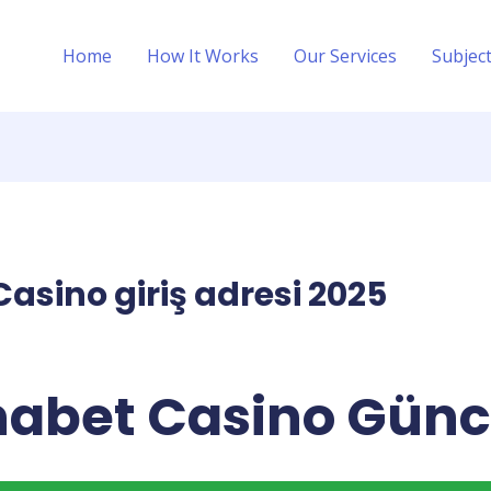
Home
How It Works
Our Services
Subjec
sino giriş adresi 2025
bet Casino Günce