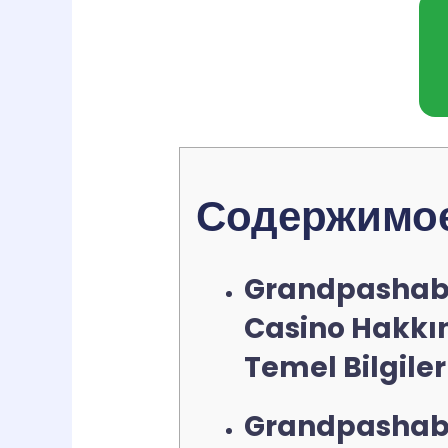
Содержимо
Grandpashab
Casino Hakkı
Temel Bilgiler
Grandpashab