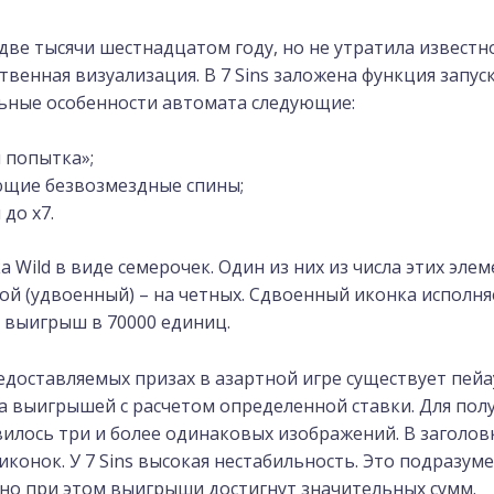
ве тысячи шестнадцатом году, но не утратила известнос
венная визуализация. В 7 Sins заложена функция запу
ьные особенности автомата следующие:
 попытка»;
ющие безвозмездные спины;
до x7.
а Wild в виде семерочек. Один из них из числа этих эле
й (удвоенный) – на четных. Сдвоенный иконка исполня
 выигрыш в 70000 единиц.
доставляемых призах в азартной игре существует пейау
а выигрышей с расчетом определенной ставки. Для полу
вилось три и более одинаковых изображений. В заголов
конок. У 7 Sins высокая нестабильность. Это подразу
 но при этом выигрыши достигнут значительных сумм.