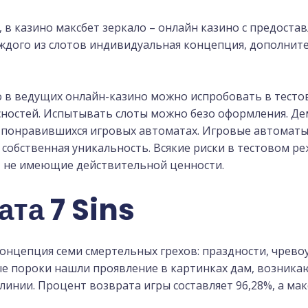
в казино максбет зеркало – онлайн казино с предоста
аждого из слотов индивидуальная концепция, дополнит
o в ведущих онлайн-казино можно испробовать в тестов
асностей. Испытывать слоты можно безо оформления. Д
 понравившихся игровых автоматах. Игровые автоматы
х собственная уникальность. Всякие риски в тестовом ре
, не имеющие действительной ценности.
та 7 Sins
концепция семи смертельных грехов: праздности, чревоу
ые пороки нашли проявление в картинках дам, возникаю
линии. Процент возврата игры составляет 96,28%, а ма