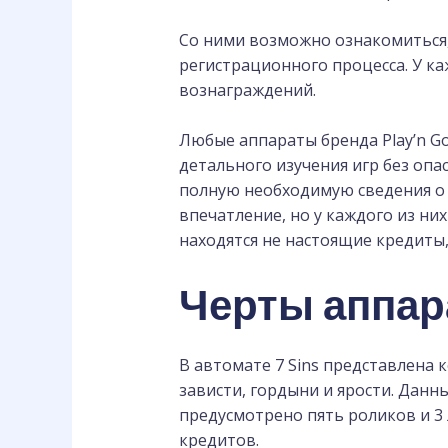
Со ними возможно ознакомиться, 
регистрационного процесса. У к
вознаграждений.
Любые аппараты бренда Play’n G
детального изучения игр без оп
полную необходимую сведения о
впечатление, но у каждого из ни
находятся не настоящие кредиты
Черты аппара
В автомате 7 Sins представлена 
зависти, гордыни и ярости. Данн
предусмотрено пять роликов и 3 
кредитов.