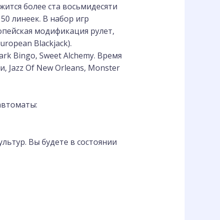
жится более ста восьмидесяти
0 линеек. В набор игр
опейская модификация рулет,
ropean Blackjack).
rk Bingo, Sweet Alchemy. Время
 Jazz Of New Orleans, Monster
автоматы:
ультур. Вы будете в состоянии