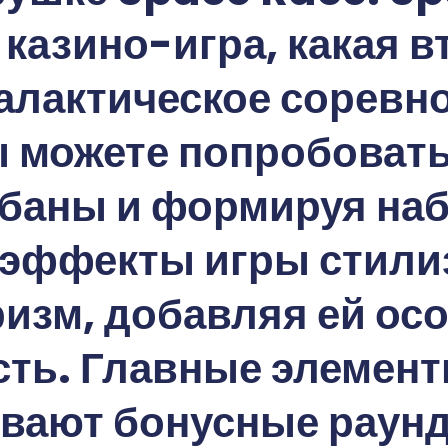
 казино-игра, какая в
галактическое соревн
вы можете попробоват
баны и формируя наб
эффекты игры стили
изм, добавляя ей ос
ть. Главные элемен
вают бонусные раун