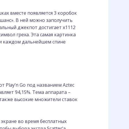
ках вместе появляется 3 коробок
 шанс». В ней можно заполучить
мальный джекпот достигает x1112
имвол греха. Эта самая картинка
ри каждом дальнейшем спине
т Play’n Go под названием Aztec
авляет 94,15%. Тема аппарата –
 а также высокие множители ставок
 экране во время бесплатных
обы выбора экстра Scatter’а