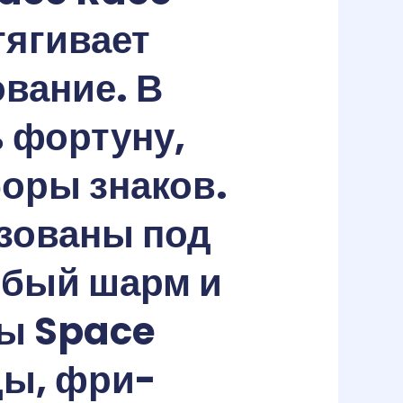
тягивает
ование. В
ь фортуну,
оры знаков.
зованы под
обый шарм и
ты Space
ды, фри-