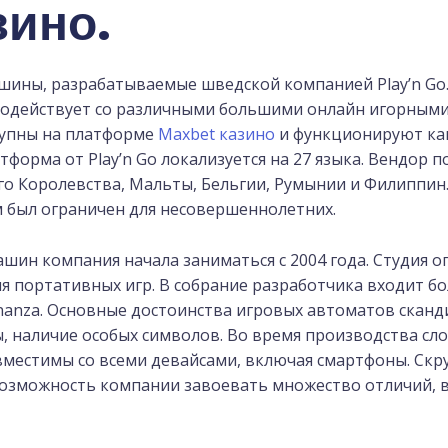
зино.
шины, разрабатываемые шведской компанией Play’n Go. 
модействует со различными большими онлайн игорными 
тупны на платформе
Maxbet казино
и функционируют ка
атформа от Play’n Go локализуется на 27 языка. Вендор
о Королевства, Мальты, Бельгии, Румынии и Филиппин.
 был ограничен для несовершеннолетних.
шин компания начала заниматься с 2004 года. Студия о
 портативных игр. В собрание разработчика входит бо
 Bonanza. Основные достоинства игровых автоматов ска
 наличие особых символов. Во время производства сло
вместимы со всеми девайсами, включая смартфоны. Скр
озможность компании завоевать множество отличий, в