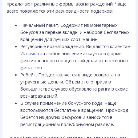
предлагают различные формы вознаграждений. Чаще
всего появляются эти разновидности подарков:
Начальный пакет. Содержит из монетарных
бонусов за первые вклады и наборов бесплатных
вращений для лучших слот-машин.
Регулярные вознаграждения. Выдаются клиентам
7k casino
за любое внесение аккаунта в форме
фиксированного процентной доли от внесенных
финансов.
Ребейт. Предоставляется в виде возврата на
утраченные деньги. Объем этого приза в
большинстве случаев обусловлена ранга в схеме
вознаграждений.
В случае применение бонусного кода. Чаще
воспользуются бесплатные вращения. Промокод
берется из других ресурсов и заносится в
регистрационном поле/бонусном разделе.