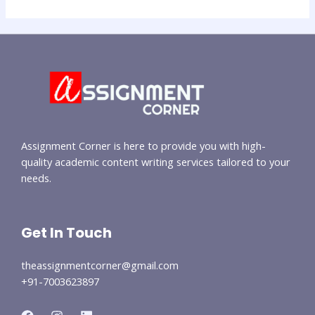
Assignment Corner is here to provide you with high-
quality academic content writing services tailored to your
needs.
Get In Touch
theassignmentcorner@gmail.com
+91-7003623897