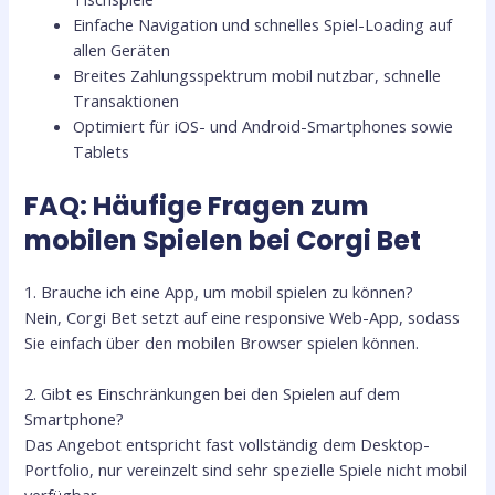
Einfache Navigation und schnelles Spiel-Loading auf
allen Geräten
Breites Zahlungsspektrum mobil nutzbar, schnelle
Transaktionen
Optimiert für iOS- und Android-Smartphones sowie
Tablets
FAQ: Häufige Fragen zum
mobilen Spielen bei Corgi Bet
1. Brauche ich eine App, um mobil spielen zu können?
Nein, Corgi Bet setzt auf eine responsive Web-App, sodass
Sie einfach über den mobilen Browser spielen können.
2. Gibt es Einschränkungen bei den Spielen auf dem
Smartphone?
Das Angebot entspricht fast vollständig dem Desktop-
Portfolio, nur vereinzelt sind sehr spezielle Spiele nicht mobil