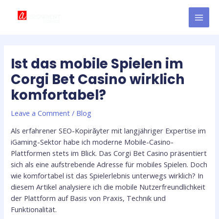
Skip
Post
MAI
to
navigation
MEN
content
Ist das mobile Spielen im
Corgi Bet Casino wirklich
komfortabel?
Leave a Comment
/
Blog
Als erfahrener SEO-Kopirăyter mit langjähriger Expertise im
iGaming-Sektor habe ich moderne Mobile-Casino-
Plattformen stets im Blick. Das Corgi Bet Casino präsentiert
sich als eine aufstrebende Adresse für mobiles Spielen. Doch
wie komfortabel ist das Spielerlebnis unterwegs wirklich? In
diesem Artikel analysiere ich die mobile Nutzerfreundlichkeit
der Plattform auf Basis von Praxis, Technik und
Funktionalität.