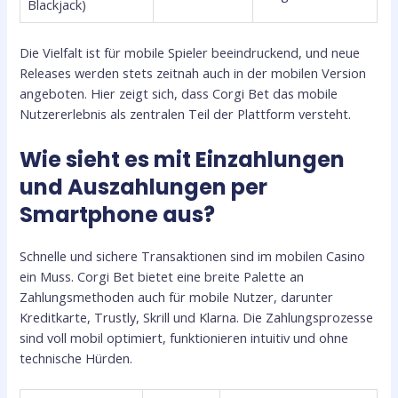
Blackjack)
Die Vielfalt ist für mobile Spieler beeindruckend, und neue
Releases werden stets zeitnah auch in der mobilen Version
angeboten. Hier zeigt sich, dass Corgi Bet das mobile
Nutzererlebnis als zentralen Teil der Plattform versteht.
Wie sieht es mit Einzahlungen
und Auszahlungen per
Smartphone aus?
Schnelle und sichere Transaktionen sind im mobilen Casino
ein Muss. Corgi Bet bietet eine breite Palette an
Zahlungsmethoden auch für mobile Nutzer, darunter
Kreditkarte, Trustly, Skrill und Klarna. Die Zahlungsprozesse
sind voll mobil optimiert, funktionieren intuitiv und ohne
technische Hürden.