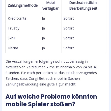
Mobil
Durchschnittliche
Zahlungsmethode
verfügbar
Bearbeitungszeit
Kreditkarte
Ja
Sofort
Trustly
Ja
Sofort
Skrill
Ja
Sofort
Klarna
Ja
Sofort
Die Auszahlungen erfolgen gewohnt zuverlässig in
akzeptablen Zeiträumen – meist innerhalb von 24 bis 48
Stunden. Für mich persönlich ist das ein überzeugendes
Zeichen, dass Corgi Bet auch mobil in Sachen
Zahlungsabwicklung eine gute Figur macht.
Auf welche Probleme könnten
mobile Spieler stoßen?