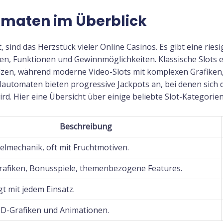
omaten im Überblick
 sind das Herzstück vieler Online Casinos. Es gibt eine ries
n, Funktionen und Gewinnmöglichkeiten. Klassische Slots er
zen, während moderne Video-Slots mit komplexen Grafiken,
lautomaten bieten progressive Jackpots an, bei denen sich 
rd. Hier eine Übersicht über einige beliebte Slot-Kategorien
Beschreibung
ielmechanik, oft mit Fruchtmotiven.
afiken, Bonusspiele, themenbezogene Features.
gt mit jedem Einsatz.
3D-Grafiken und Animationen.