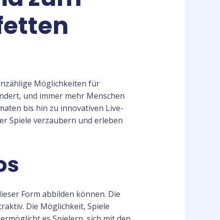
fetten
unzählige Möglichkeiten für
rändert, und immer mehr Menschen
maten bis hin zu innovativen Live-
 der Spiele verzaubern und erleben
os
 dieser Form abbilden können. Die
aktiv. Die Möglichkeit, Spiele
ermöglicht es Spielern, sich mit den