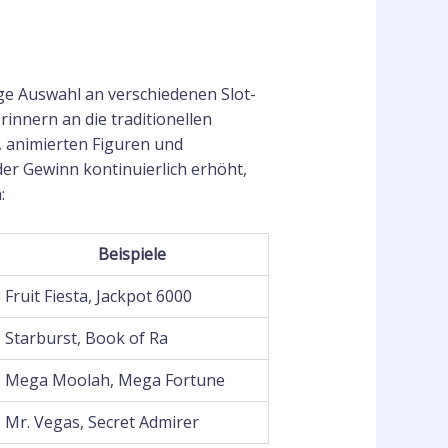
ige Auswahl an verschiedenen Slot-
innern an die traditionellen
 animierten Figuren und
der Gewinn kontinuierlich erhöht,
:
Beispiele
Fruit Fiesta, Jackpot 6000
Starburst, Book of Ra
Mega Moolah, Mega Fortune
Mr. Vegas, Secret Admirer