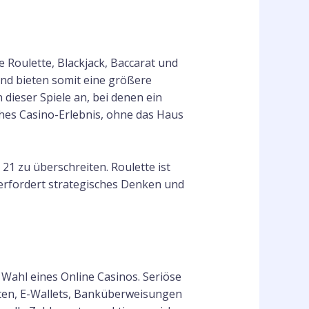
 Roulette, Blackjack, Baccarat und
nd bieten somit eine größere
dieser Spiele an, bei denen ein
sches Casino-Erlebnis, ohne das Haus
 21 zu überschreiten. Roulette ist
er erfordert strategisches Denken und
 Wahl eines Online Casinos. Seriöse
rten, E-Wallets, Banküberweisungen