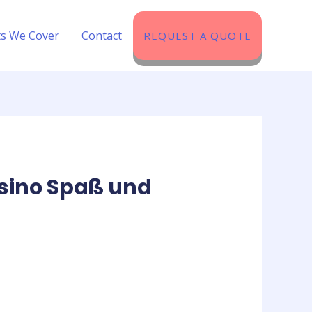
ts We Cover​
Contact
REQUEST A QUOTE
sino Spaß und