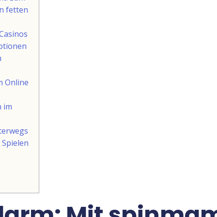
n fetten
 Casinos
otionen
m
im Online
 im
nterwegs
Spielen
larm: Mit spinma