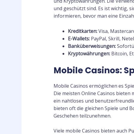
und Kryptowährungen. Die Verwendu
und geschützt sind. Es ist wichtig
informieren, bevor man eine Einza
Kreditkarten:
Visa, Mastercar
E-Wallets:
PayPal, Skrill, Netel
Banküberweisungen:
Sofortü
Kryptowährungen:
Bitcoin, 
Mobile Casinos: S
Mobile Casinos ermöglichen es Spiel
Die meisten Online Casinos bieten m
ein nahtloses und benutzerfreundli
bieten oft die gleichen Spiele und
Geschehen teilzunehmen.
Viele mobile Casinos bieten auch 