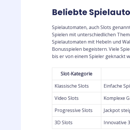
Beliebte Spielaut
Spielautomaten, auch Slots genannt,
Spielen mit unterschiedlichen Theme
Spielautomaten mit Hebeln und Wal
Bonusspielen begeistern. Viele Spie
bis er von einem Spieler geknackt wi
Slot-Kategorie
Klassische Slots
Einfache Sp
Video Slots
Komplexe Gr
Progressive Slots
Jackpot stei
3D Slots
Innovative 