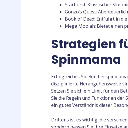
Starburst: Klassischer Slot m
Gonzo’s Quest: Abenteuerliche
Book of Dead: Entführt in die
Mega Moolah: Bietet einen pr
Strategien f
Spinmama
Erfolgreiches Spielen bei spinmama 
disziplinierte Herangehensweise sin
Setzen Sie sich ein Limit für den Bet
Sie die Regeln und Funktionen der Sp
ein gutes Verständnis dieser Beson
Drittens ist es wichtig, die versch
sondern passen Sie Ihre Einsätze an