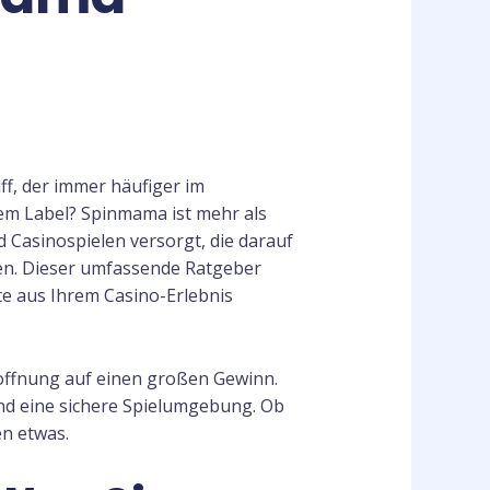
iff, der immer häufiger im
em Label? Spinmama ist mehr als
d Casinospielen versorgt, die darauf
ten. Dieser umfassende Ratgeber
ste aus Ihrem Casino-Erlebnis
Hoffnung auf einen großen Gewinn.
und eine sichere Spielumgebung. Ob
en etwas.