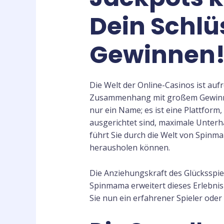
Dein Schlü
Gewinnen
Die Welt der Online-Casinos ist auf
Zusammenhang mit großem Gewinnpot
nur ein Name; es ist eine Plattform
ausgerichtet sind, maximale Unterh
führt Sie durch die Welt von Spinma
herausholen können.
Die Anziehungskraft des Glücksspie
Spinmama erweitert dieses Erlebnis
Sie nun ein erfahrener Spieler oder