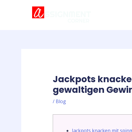
Skip
Post
to
navigation
content
Jackpots knacke
gewaltigen Gewi
/
Blog
Jackpots knacken mit spi