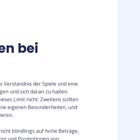
en bei
es Verständnis der Spiele und eine
gen und sich daran zu halten.
ieses Limit nicht. Zweitens sollten
 seine eigenen Besonderheiten, und
ieren.
nicht blindlings auf hohe Beträge,
 Boni und Promotionen von