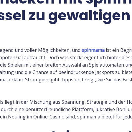
ssel zu gewaltigen
!
regend und voller Möglichkeiten, und
spinmama
ist ein Begr
enzial auftaucht. Doch was steckt eigentlich hinter dies
, die Spieler mit einer breiten Auswahl an Spielautomaten un
altung und die Chance auf beeindruckende Jackpots zu bie
ma, erklärt Strategien, gibt Tipps und zeigt, wie Sie das Be
ls liegt in der Mischung aus Spannung, Strategie und der 
 durch eine benutzerfreundliche Plattform, lukrative Boni 
 ein Neuling im Online-Casino sind, spinmama bietet für jed