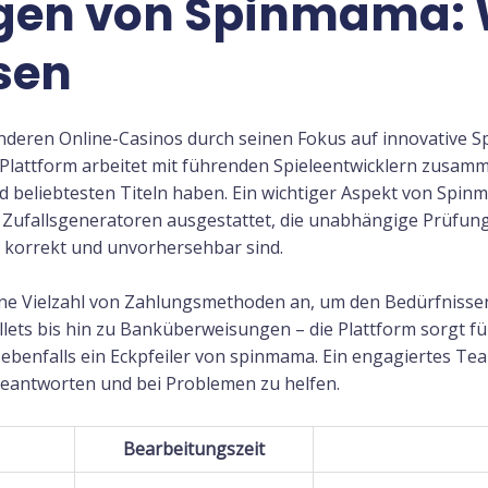
gen von Spinmama: 
sen
deren Online-Casinos durch seinen Fokus auf innovative S
Plattform arbeitet mit führenden Spieleentwicklern zusamme
 beliebtesten Titeln haben. Ein wichtiger Aspekt von Spinm
 mit Zufallsgeneratoren ausgestattet, die unabhängige Prüfu
e korrekt und unvorhersehbar sind.
ne Vielzahl von Zahlungsmethoden an, um den Bedürfnissen
lets bis hin zu Banküberweisungen – die Plattform sorgt fü
 ebenfalls ein Eckpfeiler von spinmama. Ein engagiertes Te
eantworten und bei Problemen zu helfen.
Bearbeitungszeit