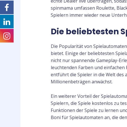
echte Dealer live übertragen, sodas
spinmama umfassen Roulette, Blackj
Spielern immer wieder neue Unterha
Die beliebtesten
Die Popularität von Spielautomaten
bietet. Einige der beliebtesten Sp
nicht nur spannende Gameplay-Erleb
leuchtenden Farben und einfachen R
entführt die Spieler in die Welt de
Millionenbeträgen anwächst.
Ein weiterer Vorteil der Spielauto
Spielern, die Spiele kostenlos zu te
Funktionen der Spiele zu lernen un
Boni für Spielautomaten an, die den