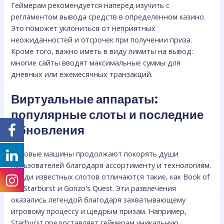
Геймерам рекомендуется наперед изучить с
регламентом вывода средств в определенном казино.
Это поможет уклониться от неприятных
неожиданностей и отсрочек при получении приза.
Кроме того, важно иметь в виду лимиты на вывод:
многие сайты вводят максимальные суммы для
дневных или ежемесячных транзакций.
Виртуальные аппараты:
популярные слоты и последние
обновления
Игровые машины продолжают покорять души
пользователей благодаря ассортименту и технологиям.
Среди известных слотов отличаются такие, как Book of
Ra, Starburst и Gonzo's Quest. Эти развлечения
оказались легендой благодаря захватывающему
игровому процессу и щедрым призам. Например,
Starburst предоставляет геймерам уникальную