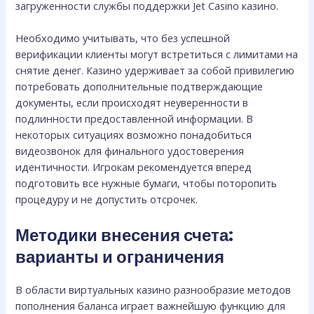
загруженности службы поддержки Jet Casino казино.
Необходимо учитывать, что без успешной
верификации клиенты могут встретиться с лимитами на
снятие денег. Казино удерживает за собой привилегию
потребовать дополнительные подтверждающие
документы, если происходят неуверенности в
подлинности предоставленной информации. В
некоторых ситуациях возможно понадобиться
видеозвонок для финального удостоверения
идентичности. Игрокам рекомендуется вперед
подготовить все нужные бумаги, чтобы поторопить
процедуру и не допустить отсрочек.
Методики внесения счета:
варианты и ограничения
В области виртуальных казино разнообразие методов
пополнения баланса играет важнейшую функцию для