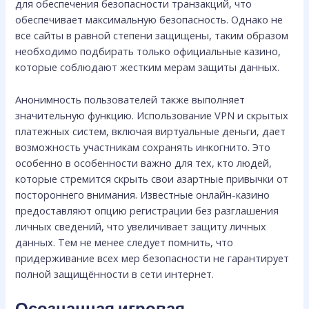
для обеспечения безопасности транзакций, что
обеспечивает максимальную безопасность. Однако не
все сайты в равной степени защищены, таким образом
необходимо подбирать только официальные казино,
которые соблюдают жестким мерам защиты данных.
Анонимность пользователей также выполняет
значительную функцию. Использование VPN и скрытых
платежных систем, включая виртуальные деньги, дает
возможность участникам сохранять инкогнито. Это
особенно в особенности важно для тех, кто людей,
которые стремится скрыть свои азартные привычки от
постороннего внимания. Известные онлайн-казино
предоставляют опцию регистрации без разглашения
личных сведений, что увеличивает защиту личных
данных. Тем не менее следует помнить, что
придерживание всех мер безопасности не гарантирует
полной защищённости в сети интернет.
Осознанная игровая