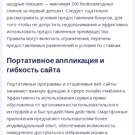
щедрые плюшки — максимум 200 безвозмездных
спинов за первый депозит. Следует тщательно
рассматривать условия предоставления бонусов, для
того чтобы не допустить недопонимания и эффективно
использовать предоставленные преимущества.
Правила могут включать ограничения, перечень
предоставляемых развлечений и условия по ставкам.
Портативное аппликация и
гибкость сайта
Портативные программы и отзывчивые веб-сайты
занимают важную функцию в сфере онлайн-гемблинга.
Эффективность использования сервиса прямо
обусловлена от эргономичности пользовательского
интерфейса и быстродействия действия. Смартфонные
приложения предлагают пользователям более
индивидуальный опыт, обеспечивая возможность
немедленно доступаться к избранным играм и