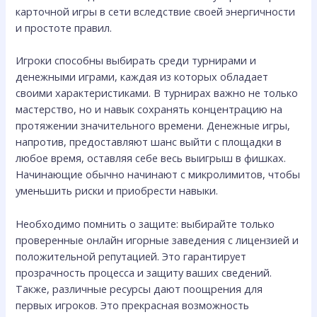
карточной игры в сети вследствие своей энергичности
и простоте правил.
Игроки способны выбирать среди турнирами и
денежными играми, каждая из которых обладает
своими характеристиками. В турнирах важно не только
мастерство, но и навык сохранять концентрацию на
протяжении значительного времени. Денежные игры,
напротив, предоставляют шанс выйти с площадки в
любое время, оставляя себе весь выигрыш в фишках.
Начинающие обычно начинают с микролимитов, чтобы
уменьшить риски и приобрести навыки.
Необходимо помнить о защите: выбирайте только
проверенные онлайн игорные заведения с лицензией и
положительной репутацией. Это гарантирует
прозрачность процесса и защиту ваших сведений.
Также, различные ресурсы дают поощрения для
первых игроков. Это прекрасная возможность