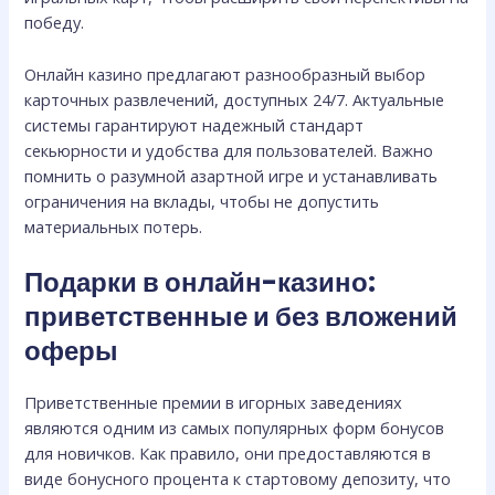
победу.
Онлайн казино предлагают разнообразный выбор
карточных развлечений, доступных 24/7. Актуальные
системы гарантируют надежный стандарт
секьюрности и удобства для пользователей. Важно
помнить о разумной азартной игре и устанавливать
ограничения на вклады, чтобы не допустить
материальных потерь.
Подарки в онлайн-казино:
приветственные и без вложений
оферы
Приветственные премии в игорных заведениях
являются одним из самых популярных форм бонусов
для новичков. Как правило, они предоставляются в
виде бонусного процента к стартовому депозиту, что