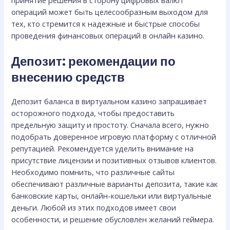
принятие решения в сторону цифровых валют
операций может быть целесообразным выходом для
тех, кто стремится к надежные и быстрые способы
проведения финансовых операций в онлайн казино.
Депозит: рекомендации по
внесению средств
Депозит баланса в виртуальном казино запрашивает
осторожного подхода, чтобы предоставить
предельную защиту и простоту. Сначала всего, нужно
подобрать доверенное игровую платформу с отличной
репутацией. Рекомендуется уделить внимание на
присутствие лицензии и позитивных отзывов клиентов.
Необходимо помнить, что различные сайты
обеспечивают различные варианты депозита, такие как
банковские карты, онлайн-кошельки или виртуальные
деньги. Любой из этих подходов имеет свои
особенности, и решение обусловлен желаний геймера.