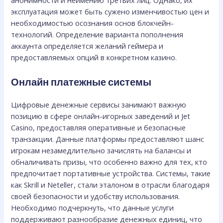
анонимности и неимению третьих лиц. Однако, их
эксплуатация может быть сужено изменчивостью цен и
необходимостью осознания основ блокчейн-
технологий. Определение варианта пополнения
аккаунта определяется желаний геймера и
предоставляемых опций в конкретном казино.
Онлайн платежные системы
Цифровые денежные сервисы занимают важную
позицию в сфере онлайн-игорных заведений и Jet
Casino, предоставляя оперативные и безопасные
транзакции. Данные платформы предоставляют шанс
игрокам незамедлительно зачислять на балансы и
обналичивать призы, что особенно важно для тех, кто
предпочитает портативные устройства. Системы, такие
как Skrill и Neteller, стали эталоном в отрасли благодаря
своей безопасности и удобству использования.
Необходимо подчеркнуть, что данные услуги
поддерживают разнообразие денежных единиц, что