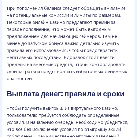
При пополнения баланса следует обращать внимание
на потенциальные комиссии и лимиты по размерам.
Некоторые онлайн-казино предлагают премии за
первое пополнение, что может быть выгодным
предложением для начинающих геймеров. Тем не
менее до запуском бонуса важно детально изучить
правила его использования, чтобы предотвратить
негативных последствий. Вдобавок стоит ввести
пределы на внесение средств, чтобы контролировать
свои затраты и предотвратить избыточных денежных
опасностей.
Выплата денег: правила и сроки
Чтобы получить выигрыш из виртуального казино,
пользователю требуется соблюдать определенные
условия. В начальную очередь, необходимо убедиться,
что все без исключения условия по отыгрышу акций
соблюдены. Преимущественно игорных заведений