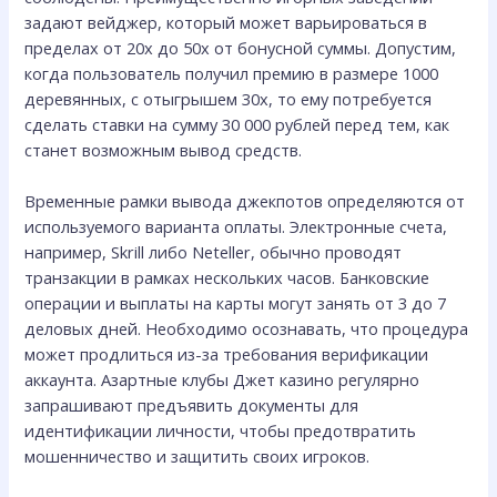
задают вейджер, который может варьироваться в
пределах от 20x до 50x от бонусной суммы. Допустим,
когда пользователь получил премию в размере 1000
деревянных, с отыгрышем 30x, то ему потребуется
сделать ставки на сумму 30 000 рублей перед тем, как
станет возможным вывод средств.
Временные рамки вывода джекпотов определяются от
используемого варианта оплаты. Электронные счета,
например, Skrill либо Neteller, обычно проводят
транзакции в рамках нескольких часов. Банковские
операции и выплаты на карты могут занять от 3 до 7
деловых дней. Необходимо осознавать, что процедура
может продлиться из-за требования верификации
аккаунта. Азартные клубы Джет казино регулярно
запрашивают предъявить документы для
идентификации личности, чтобы предотвратить
мошенничество и защитить своих игроков.