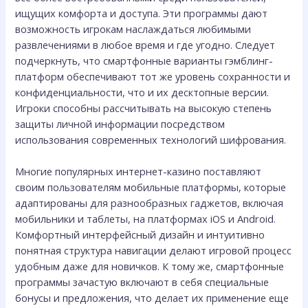
ищущих комфорта и доступа. Эти программы дают
возможность игрокам наслаждаться любимыми
развлечениями в любое время и где угодно. Следует
подчеркнуть, что смартфонные варианты гэмблинг-
платформ обеспечивают тот же уровень сохранности и
конфиденциальности, что и их десктопные версии.
Игроки способны рассчитывать на высокую степень
защиты личной информации посредством
использования современных технологий шифрования.
Многие популярных интернет-казино поставляют
своим пользователям мобильные платформы, которые
адаптированы для разнообразных гаджетов, включая
мобильники и таблеты, на платформах iOS и Android.
Комфортный интерфейсный дизайн и интуитивно
понятная структура навигации делают игровой процесс
удобным даже для новичков. К тому же, смартфонные
программы зачастую включают в себя специальные
бонусы и предложения, что делает их применение еще