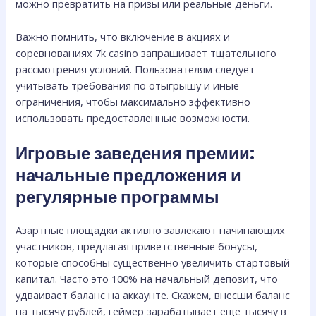
можно превратить на призы или реальные деньги.
Важно помнить, что включение в акциях и
соревнованиях 7k casino запрашивает тщательного
рассмотрения условий. Пользователям следует
учитывать требования по отыгрышу и иные
ограничения, чтобы максимально эффективно
использовать предоставленные возможности.
Игровые заведения премии:
начальные предложения и
регулярные программы
Азартные площадки активно завлекают начинающих
участников, предлагая приветственные бонусы,
которые способны существенно увеличить стартовый
капитал. Часто это 100% на начальный депозит, что
удваивает баланс на аккаунте. Скажем, внесши баланс
на тысячу рублей, геймер зарабатывает еще тысячу в