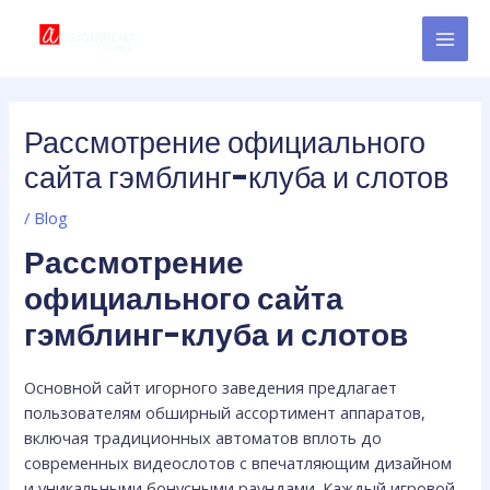
Skip
Post
MAI
to
navigation
MEN
content
Рассмотрение официального
сайта гэмблинг-клуба и слотов
/
Blog
Рассмотрение
официального сайта
гэмблинг-клуба и слотов
Основной сайт игорного заведения предлагает
пользователям обширный ассортимент аппаратов,
включая традиционных автоматов вплоть до
современных видеослотов с впечатляющим дизайном
и уникальными бонусными раундами. Каждый игровой