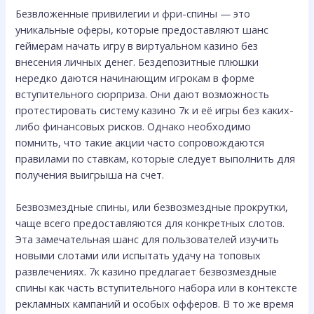
Безвложенные привилегии и фри-спины — это
уникальные оферы, которые предоставляют шанс
геймерам начать игру в виртуальном казино без
внесения личных денег. Бездепозитные плюшки
нередко даются начинающим игрокам в форме
вступительного сюрприза. Они дают возможность
протестировать систему казино 7к и её игры без каких-
либо финансовых рисков. Однако необходимо
помнить, что такие акции часто сопровождаются
правилами по ставкам, которые следует выполнить для
получения выигрыша на счет.
Безвозмездные спины, или безвозмездные прокрутки,
чаще всего предоставляются для конкретных слотов.
Эта замечательная шанс для пользователей изучить
новыми слотами или испытать удачу на топовых
развлечениях. 7к казино предлагает безвозмездные
спины как часть вступительного набора или в контексте
рекламных кампаний и особых офферов. В то же время