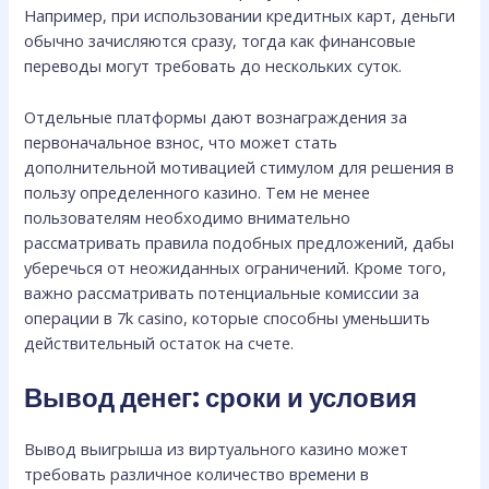
Например, при использовании кредитных карт, деньги
обычно зачисляются сразу, тогда как финансовые
переводы могут требовать до нескольких суток.
Отдельные платформы дают вознаграждения за
первоначальное взнос, что может стать
дополнительной мотивацией стимулом для решения в
пользу определенного казино. Тем не менее
пользователям необходимо внимательно
рассматривать правила подобных предложений, дабы
уберечься от неожиданных ограничений. Кроме того,
важно рассматривать потенциальные комиссии за
операции в 7k casino, которые способны уменьшить
действительный остаток на счете.
Вывод денег: сроки и условия
Вывод выигрыша из виртуального казино может
требовать различное количество времени в