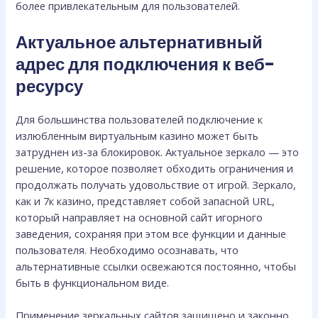
более привлекательным для пользователей.
Актуальное альтернативный
адрес для подключения к веб-
ресурсу
Для большинства пользователей подключение к
излюбленным виртуальным казино может быть
затруднен из-за блокировок. Актуальное зеркало — это
решение, которое позволяет обходить ограничения и
продолжать получать удовольствие от игрой. Зеркало,
как и 7к казино, представляет собой запасной URL,
который направляет на основной сайт игорного
заведения, сохраняя при этом все функции и данные
пользователя. Необходимо осознавать, что
альтернативные ссылки освежаются постоянно, чтобы
быть в функциональном виде.
Применение зеркальных сайтов защищено и законно,