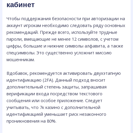
кабинет
Чтобы поддержания безопасности при авторизации на
аккаунт игрокам необходимо следовать ряду основных
рекомендаций. Прежде всего, используйте трудные
пароли, вмещающие не менее 12 символов, с учетом
цифры, большие и нижние символы алфавита, а также
спецсимволы. Это существенно усложнит миссию
мошенникам.
Вдобавок, рекомендуется активировать двухэтапную
идентификацию (2FA). Данный подход вносит
дополнительный степень защиты, запрашивая
верификации входа посредством текстового
сообщения или особое приложение. Следует
учитывать, что 7к казино с дополнительной
идентификацией уменьшает риск незаконного
проникновения на 80%.