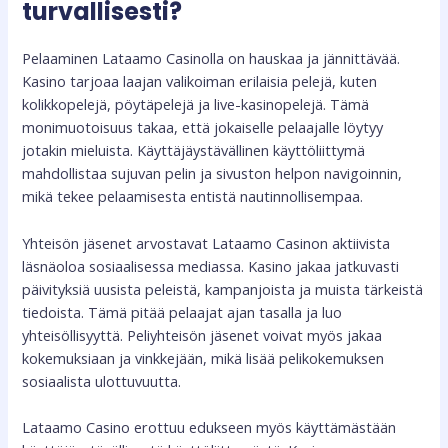
turvallisesti?
Pelaaminen Lataamo Casinolla on hauskaa ja jännittävää.
Kasino tarjoaa laajan valikoiman erilaisia pelejä, kuten
kolikkopelejä, pöytäpelejä ja live-kasinopelejä. Tämä
monimuotoisuus takaa, että jokaiselle pelaajalle löytyy
jotakin mieluista. Käyttäjäystävällinen käyttöliittymä
mahdollistaa sujuvan pelin ja sivuston helpon navigoinnin,
mikä tekee pelaamisesta entistä nautinnollisempaa.
Yhteisön jäsenet arvostavat Lataamo Casinon aktiivista
läsnäoloa sosiaalisessa mediassa. Kasino jakaa jatkuvasti
päivityksiä uusista peleistä, kampanjoista ja muista tärkeistä
tiedoista. Tämä pitää pelaajat ajan tasalla ja luo
yhteisöllisyyttä. Peliyhteisön jäsenet voivat myös jakaa
kokemuksiaan ja vinkkejään, mikä lisää pelikokemuksen
sosiaalista ulottuvuutta.
Lataamo Casino erottuu edukseen myös käyttämästään