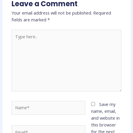
Leave a Comment
Your email address will not be published.
Required
fields are marked
*
Type
here..
Name*
Save my
name, email,
and website in
this browser
Email*
for the next