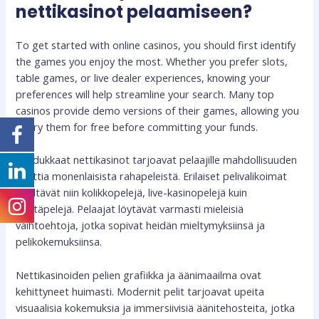
nettikasinot pelaamiseen?
To get started with online casinos, you should first identify
the games you enjoy the most. Whether you prefer slots,
table games, or live dealer experiences, knowing your
preferences will help streamline your search. Many top
casinos provide demo versions of their games, allowing you
to try them for free before committing your funds.
Laadukkaat nettikasinot tarjoavat pelaajille mahdollisuuden
nauttia monenlaisista rahapeleistä. Erilaiset pelivalikoimat
sisältävät niin kolikkopelejä, live-kasinopelejä kuin
pöytäpelejä. Pelaajat löytävät varmasti mieleisiä
vaihtoehtoja, jotka sopivat heidän mieltymyksiinsä ja
pelikokemuksiinsa.
Nettikasinoiden pelien grafiikka ja äänimaailma ovat
kehittyneet huimasti. Modernit pelit tarjoavat upeita
visuaalisia kokemuksia ja immersiivisiä äänitehosteita, jotka