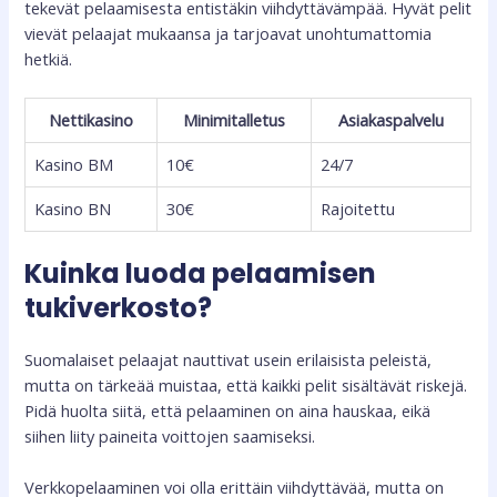
tekevät pelaamisesta entistäkin viihdyttävämpää. Hyvät pelit
vievät pelaajat mukaansa ja tarjoavat unohtumattomia
hetkiä.
Nettikasino
Minimitalletus
Asiakaspalvelu
Kasino BM
10€
24/7
Kasino BN
30€
Rajoitettu
Kuinka luoda pelaamisen
tukiverkosto?
Suomalaiset pelaajat nauttivat usein erilaisista peleistä,
mutta on tärkeää muistaa, että kaikki pelit sisältävät riskejä.
Pidä huolta siitä, että pelaaminen on aina hauskaa, eikä
siihen liity paineita voittojen saamiseksi.
Verkkopelaaminen voi olla erittäin viihdyttävää, mutta on