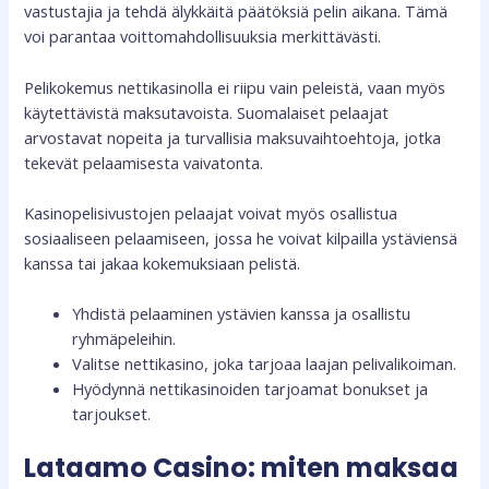
vastustajia ja tehdä älykkäitä päätöksiä pelin aikana. Tämä
voi parantaa voittomahdollisuuksia merkittävästi.
Pelikokemus nettikasinolla ei riipu vain peleistä, vaan myös
käytettävistä maksutavoista. Suomalaiset pelaajat
arvostavat nopeita ja turvallisia maksuvaihtoehtoja, jotka
tekevät pelaamisesta vaivatonta.
Kasinopelisivustojen pelaajat voivat myös osallistua
sosiaaliseen pelaamiseen, jossa he voivat kilpailla ystäviensä
kanssa tai jakaa kokemuksiaan pelistä.
Yhdistä pelaaminen ystävien kanssa ja osallistu
ryhmäpeleihin.
Valitse nettikasino, joka tarjoaa laajan pelivalikoiman.
Hyödynnä nettikasinoiden tarjoamat bonukset ja
tarjoukset.
Lataamo Casino: miten maksaa