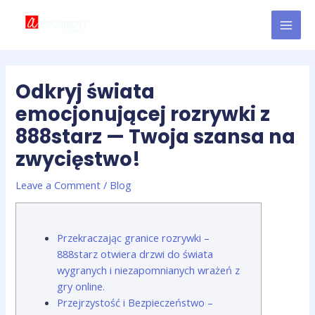
Skip
Post
MAI
to
navigation
MEN
content
Odkryj świata
emocjonującej rozrywki z
888starz — Twoja szansa na
zwycięstwo!
Leave a Comment
/
Blog
Przekraczając granice rozrywki –
888starz otwiera drzwi do świata
wygranych i niezapomnianych wrażeń z
gry online.
Przejrzystość i Bezpieczeństwo –