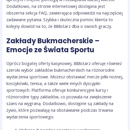
Dodatkowo, na stronie internetowej dostępna jest
obszerna sekcja FAQ, zawierająca odpowiedzi na najczęściej
zadawane pytania. Szybka i skuteczna pomoc klienta to
kolejny dowód na to, że 888starz dba o swoich graczy.
Zakłady Bukmacherskie –
Emocje ze Świata Sportu
Oprócz bogatej oferty kasynowej, 888starz oferuje również
szeroki wybór zakładów bukmacherskich na różnorodne
wydarzenia sportowe. Możesz obstawiać mecze piłki nożnej,
koszykówki, tenisa, a także wiele innych dyscyplin
sportowych. Platforma oferuje konkurencyjne kursy i
różnorodne typy zakładów, co pozwala na zwiększenie
szans na wygraną. Dodatkowo, dostępne są zakłady na
żywo, które pozwalają na obstawianie podczas trwania
wydarzenia sportowego.