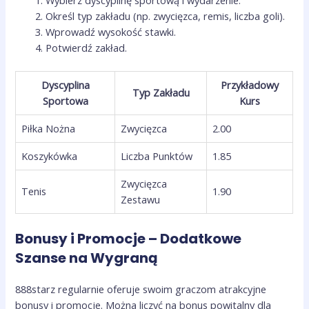
Wybierz dyscyplinę sportową i wydarzenie.
Określ typ zakładu (np. zwycięzca, remis, liczba goli).
Wprowadź wysokość stawki.
Potwierdź zakład.
Dyscyplina
Przykładowy
Typ Zakładu
Sportowa
Kurs
Piłka Nożna
Zwycięzca
2.00
Koszykówka
Liczba Punktów
1.85
Zwycięzca
Tenis
1.90
Zestawu
Bonusy i Promocje – Dodatkowe
Szanse na Wygraną
888starz regularnie oferuje swoim graczom atrakcyjne
bonusy i promocje. Można liczyć na bonus powitalny dla