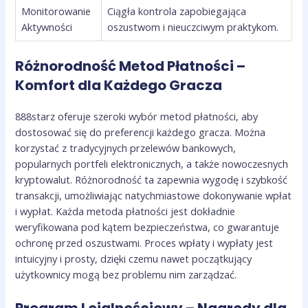
Monitorowanie
Ciągła kontrola zapobiegająca
Aktywności
oszustwom i nieuczciwym praktykom.
Różnorodność Metod Płatności –
Komfort dla Każdego Gracza
888starz oferuje szeroki wybór metod płatności, aby
dostosować się do preferencji każdego gracza. Można
korzystać z tradycyjnych przelewów bankowych,
popularnych portfeli elektronicznych, a także nowoczesnych
kryptowalut. Różnorodność ta zapewnia wygodę i szybkość
transakcji, umożliwiając natychmiastowe dokonywanie wpłat
i wypłat. Każda metoda płatności jest dokładnie
weryfikowana pod kątem bezpieczeństwa, co gwarantuje
ochronę przed oszustwami. Proces wpłaty i wypłaty jest
intuicyjny i prosty, dzięki czemu nawet początkujący
użytkownicy mogą bez problemu nim zarządzać.
Program Lojalnościowy – Nagrody dla