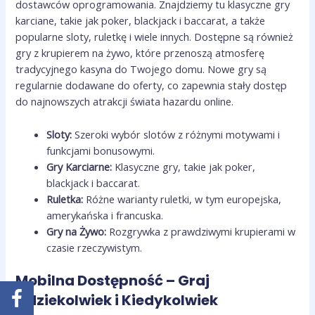
dostawców oprogramowania. Znajdziemy tu klasyczne gry
karciane, takie jak poker, blackjack i baccarat, a także
popularne sloty, ruletkę i wiele innych. Dostępne są również
gry z krupierem na żywo, które przenoszą atmosferę
tradycyjnego kasyna do Twojego domu. Nowe gry są
regularnie dodawane do oferty, co zapewnia stały dostęp
do najnowszych atrakcji świata hazardu online.
Sloty:
Szeroki wybór slotów z różnymi motywami i
funkcjami bonusowymi.
Gry Karciarne:
Klasyczne gry, takie jak poker,
blackjack i baccarat.
Ruletka:
Różne warianty ruletki, w tym europejska,
amerykańska i francuska.
Gry na Żywo:
Rozgrywka z prawdziwymi krupierami w
czasie rzeczywistym.
Mobilna Dostępność – Graj
Gdziekolwiek i Kiedykolwiek