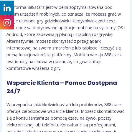
Platforma 888starz jest w pełni zoptymalizowana pod
kątem urządzeń mobilnych, co oznacza, że możesz grać w
swoje ulubione gry gdziekolwiek i kiedykolwiek zechcesz.
Dostępne są dedykowane aplikacje mobilne na systemy iOS i
Android, które zapewniają płynną i stabilną rozgrywkę.
Alternatywnie, możesz skorzystać z przeglądarki
internetowej na swoim smartfonie lub tablecie i cieszyć się
pełną funkcjonalnością platformy. Mobilna wersja 888starz
jest intuicyjna i łatwa w obsłudze, co gwarantuje
komfortowe wrażenia z gry.
Wsparcie Klienta – Pomoc Dostępna
24/7
W przypadku jakichkolwiek pytań lub problemów, 888starz
oferuje całodobowe wsparcie klienta. Możesz skontaktować
się z konsultantami za pomocą czatu na żywo, poczty
elektronicznej lub telefonu. Konsultanci są profesjonalni,
uprzejmi i chętnie pomogą w rozwiązaniu każdej kwestii.