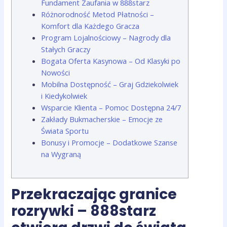
Fundament Zaufania w 888starz
Różnorodność Metod Płatności –
Komfort dla Każdego Gracza
Program Lojalnościowy – Nagrody dla
Stałych Graczy
Bogata Oferta Kasynowa – Od Klasyki po
Nowości
Mobilna Dostępność – Graj Gdziekolwiek
i Kiedykolwiek
Wsparcie Klienta – Pomoc Dostępna 24/7
Zakłady Bukmacherskie – Emocje ze
Świata Sportu
Bonusy i Promocje – Dodatkowe Szanse
na Wygraną
Przekraczając granice
rozrywki – 888starz