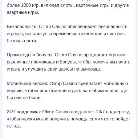
более 1000 игр, включая слоты, карточные игры и другие
азартные игры.
Безопасность: Olimp Casino обеспечивает безопасность
игроков, используя современные технологии и системы
безопасности.
Промокоды и бонусы: Olimp Casino предлагает игрокам
различные промокоды и бонусы, чтобы помочь им начать
играть и улучшить свои шансы на выигрыш.
Мобильная версия: Olimp Casino предлагает мобильную
версию, чтобы игроки могли играть на любимой игре, где
бы они не были.
24/7 поддержка: Olimp Casino предлагает 24/7 поддержку,
чтобы игроки могли получить помощь, если что-то пойдет
не так.