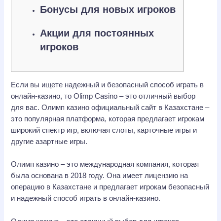
Бонусы для новых игроков
Акции для постоянных
игроков
Если вы ищете надежный и безопасный способ играть в
онлайн-казино, то Olimp Casino – это отличный выбор
для вас. Олимп казино официальный сайт в Казахстане –
это популярная платформа, которая предлагает игрокам
широкий спектр игр, включая слоты, карточные игры и
другие азартные игры.
Олимп казино – это международная компания, которая
была основана в 2018 году. Она имеет лицензию на
операцию в Казахстане и предлагает игрокам безопасный
и надежный способ играть в онлайн-казино.