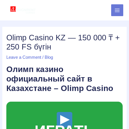
Skip
Post
MAI
to
navigation
MEN
content
Olimp Casino KZ — 150 000 ₸ +
250 FS бүгін
Leave a Comment
/
Blog
Олимп казино
официальный сайт в
Казахстане – Olimp Casino