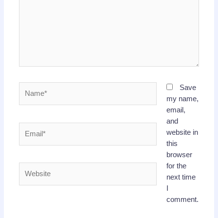
Name*
Save
my name,
email,
and
Email*
website in
this
browser
for the
Website
next time
I
comment.