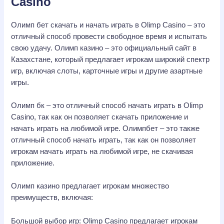
Casino
Олимп бет скачать и начать играть в Olimp Casino – это
отличный способ провести свободное время и испытать
свою удачу. Олимп казино – это официальный сайт в
Казахстане, который предлагает игрокам широкий спектр
игр, включая слоты, карточные игры и другие азартные
игры.
Олимп бк – это отличный способ начать играть в Olimp
Casino, так как он позволяет скачать приложение и
начать играть на любимой игре. Олимпбет – это также
отличный способ начать играть, так как он позволяет
игрокам начать играть на любимой игре, не скачивая
приложение.
Олимп казино предлагает игрокам множество
преимуществ, включая:
Большой выбор игр: Olimp Casino предлагает игрокам