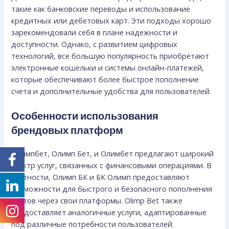
такие как банковские переводы и использование
кредитных или дебетовых карт. Эти подходы хорошо
зарекомендовали себя в плане надежности и
доступности. Однако, с развитием цифровых
технологий, все большую популярность приобретают
электронные кошельки и системы онлайн-платежей,
которые обеспечивают более быстрое пополнение
счета и дополнительные удобства для пользователей.
Особенности использования
брендовых платформ
Олимпбет, Олимп Бет, и Олимбет предлагают широкий
спектр услуг, связанных с финансовыми операциями. В
частности, Олимп БК и БК Олимп предоставляют
возможности для быстрого и безопасного пополнения
счетов через свои платформы. Olimp Bet также
предоставляет аналогичные услуги, адаптированные
под различные потребности пользователей.