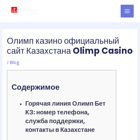
Skip
Post
MAI
to
navigation
MEN
content
Олимп казино официальный
сайт Казахстана Olimp Casino
/
Blog
Содержимое
Горячая линия Олимп Бет
КЗ: номер телефона,
служба поддержки,
контакты в Казахстане