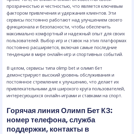
прозрачностью и честностью, что является ключевым
фактором привлечения и удержания клиентов. Эти
сервисы постоянно работают над улучшением своего
функционала и безопасности, чтобы обеспечить
максимально комфортный и надежный опыт для своих
пользователей. Выбор игр и ставок на этих платформах
постоянно расширяется, включая самые последние
тенденции в мире онлайн-игр и спортивных событий.
В целом, сервисы типа olimp bet и олимп бет
демонстрируют высокий уровень обслуживания и
постоянное стремление к улучшению, что делает их
привлекательными для широкого круга пользователей,
интересующихся онлайн-играми и ставками на спорт.
Горячая линия Олимп Бет КЗ:
номер телефона, служба
поддержки, контакты в