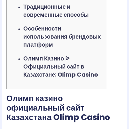
Традиционные и
современные способы
Особенности
использования брендовых
платформ
Олимп Казино ᐉ
Официальный сайт в
Казахстане: Olimp Casino
Олимп казино
официальный сайт
Казахстана Olimp Casino