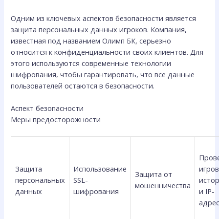
Одним из ключевых аспектов безопасности является
защита персональных данных игроков. Компания,
известная под названием Олимп БК, серьезно
относится к конфиденциальности своих клиентов. Для
этого используются современные технологии
шифрования, чтобы гарантировать, что все данные
пользователей остаются в безопасности.
Аспект безопасности
Меры предосторожности
Пров
Защита
Использование
игро
Защита от
персональных
SSL-
исто
мошенничества
данных
шифрования
и IP-
адре