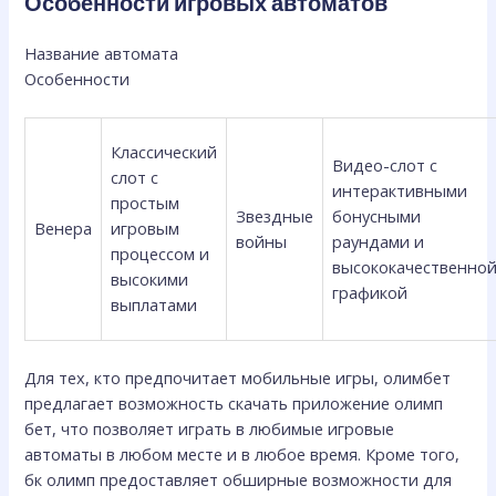
Особенности игровых автоматов
Название автомата
Особенности
Классический
Видео-слот с
слот с
интерактивными
простым
Звездные
бонусными
Венера
игровым
войны
раундами и
процессом и
высококачественно
высокими
графикой
выплатами
Для тех, кто предпочитает мобильные игры, олимбет
предлагает возможность скачать приложение олимп
бет, что позволяет играть в любимые игровые
автоматы в любом месте и в любое время. Кроме того,
бк олимп предоставляет обширные возможности для