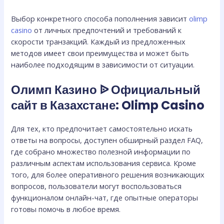
Выбор конкретного способа пополнения зависит
olimp
casino
от личных предпочтений и требований к
скорости транзакций. Каждый из предложенных
методов имеет свои преимущества и может быть
наиболее подходящим в зависимости от ситуации.
Олимп Казино ᐉ Официальный
сайт в Казахстане: Olimp Casino
Для тех, кто предпочитает самостоятельно искать
ответы на вопросы, доступен обширный раздел FAQ,
где собрано множество полезной информации по
различным аспектам использования сервиса. Кроме
того, для более оперативного решения возникающих
вопросов, пользователи могут воспользоваться
функционалом онлайн-чат, где опытные операторы
готовы помочь в любое время.