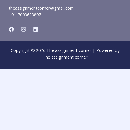
theassignmentcorner@gmail.com
+91-7003623897
Copyright © 2026 The assignment corner | Powered by
The assignment corner