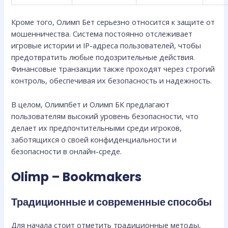
Кроме того, Олимп Бет серьезно относится к защите от
мошенничества. Система постоянно отслеживает
игровые истории и IP-адреса пользователей, чтобы
предотвратить любые подозрительные действия.
Финансовые транзакции также проходят через строгий
контроль, обеспечивая их безопасность и надежность.
В целом, Олимпбет и Олимп БК предлагают
пользователям высокий уровень безопасности, что
делает их предпочтительными среди игроков,
заботящихся о своей конфиденциальности и
безопасности в онлайн-среде.
Olimp – Bookmakers
Традиционные и современные способы
Для начала стоит отметить традиционные методы,