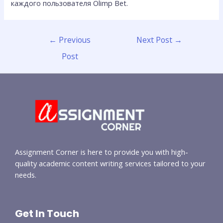
каждого пользователя Olimp Bet.
←
Previous
Next Post
→
Post
Assignment Corner is here to provide you with high-
quality academic content writing services tailored to your
needs.
Get In Touch