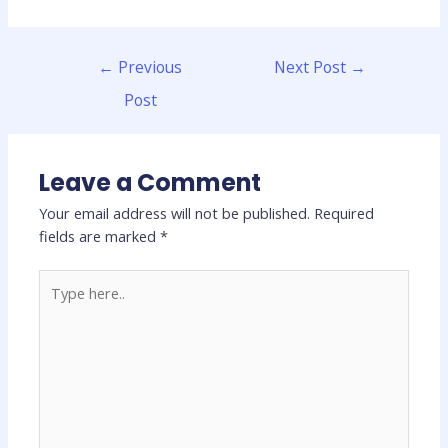
←
Previous
Next Post
→
Post
Leave a Comment
Your email address will not be published.
Required
fields are marked
*
Type
here..