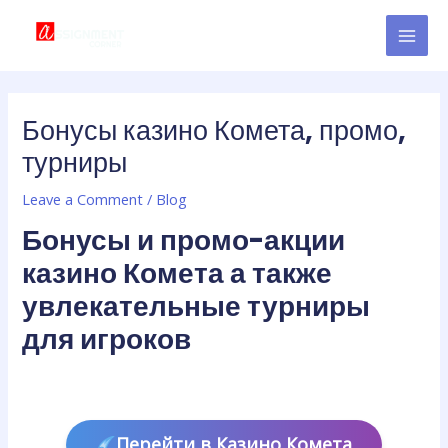
Skip
Post
MAI
to
navigation
MEN
content
Бонусы казино Комета, промо,
турниры
Leave a Comment
/
Blog
Бонусы и промо-акции
казино Комета а также
увлекательные турниры
для игроков
Перейти в Казино Комета