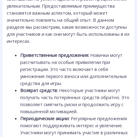
увлекательным. Предоставляемые преимущества
становятся важным аспектом, который может
значительно повлиять на общий опыт. В данном
разделе мы рассмотрим, какие возможности доступны
для участников и как они могут быть использованы в их
интересах.
Приветственные предложения:
Новички могут
рассчитывать на особые привилегии при
регистрации. Это часто включает в себя
умножение первого взноса или дополнительные
средства для игры.
Возврат средств:
Некоторые участники могут
получать часть потерянных средств обратно. Это
позволяет смягчить риски и продолжить игру с
повышенной мотивацией.
Периодические акции:
Регулярные предложения
помогают поддерживать интерес и увлечение.
Участники могут принимать участие в различных