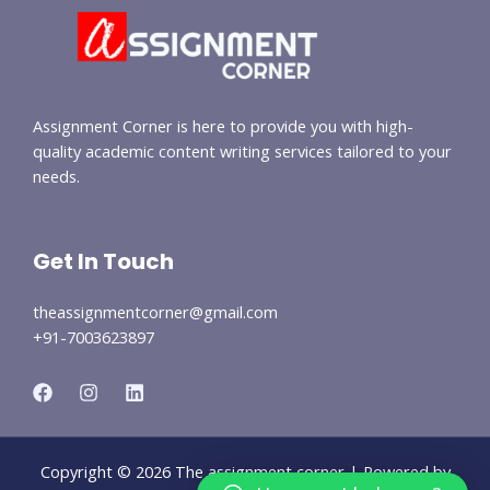
Assignment Corner is here to provide you with high-
quality academic content writing services tailored to your
needs.
Get In Touch
theassignmentcorner@gmail.com
+91-7003623897
Copyright © 2026 The assignment corner | Powered by