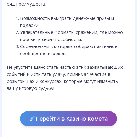
ряд преимуществ:
Возможность выиграть денежные призы и
подарки.
Увлекательные форматы сражений, где можно
проявить свои способности.
Соревнования, которые собирают активное
сообщество игроков.
Не упустите шанс стать частью этих захватывающих
событий и испытать удачу, принимая участие в
розыгрышах и конкурсах, которые могут изменить
вашу игровую судьбу!
Перейти в Казино Комета