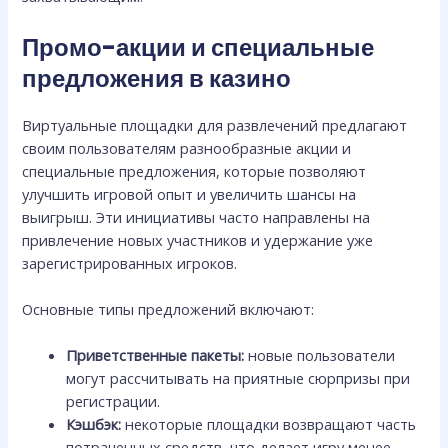
Промо-акции и специальные
предложения в казино
Виртуальные площадки для развлечений предлагают
своим пользователям разнообразные акции и
специальные предложения, которые позволяют
улучшить игровой опыт и увеличить шансы на
выигрыш. Эти инициативы часто направлены на
привлечение новых участников и удержание уже
зарегистрированных игроков.
Основные типы предложений включают:
Приветственные пакеты:
новые пользователи
могут рассчитывать на приятные сюрпризы при
регистрации.
Кэшбэк:
некоторые площадки возвращают часть
потраченных средств, что делает игру менее